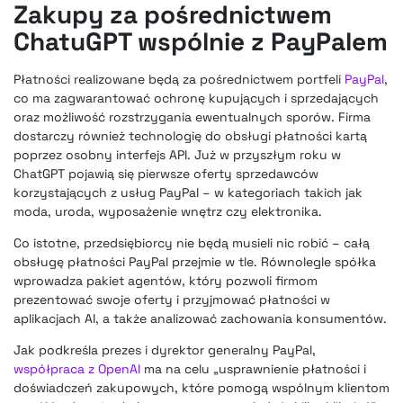
Zakupy za pośrednictwem
ChatuGPT wspólnie z PayPalem
Płatności realizowane będą za pośrednictwem portfeli
PayPal
,
co ma zagwarantować ochronę kupujących i sprzedających
oraz możliwość rozstrzygania ewentualnych sporów. Firma
dostarczy również technologię do obsługi płatności kartą
poprzez osobny interfejs API. Już w przyszłym roku w
ChatGPT pojawią się pierwsze oferty sprzedawców
korzystających z usług PayPal – w kategoriach takich jak
moda, uroda, wyposażenie wnętrz czy elektronika.
Co istotne, przedsiębiorcy nie będą musieli nic robić – całą
obsługę płatności PayPal przejmie w tle. Równolegle spółka
wprowadza pakiet agentów, który pozwoli firmom
prezentować swoje oferty i przyjmować płatności w
aplikacjach AI, a także analizować zachowania konsumentów.
Jak podkreśla prezes i dyrektor generalny PayPal,
współpraca z OpenAI
ma na celu „usprawnienie płatności i
doświadczeń zakupowych, które pomogą wspólnym klientom