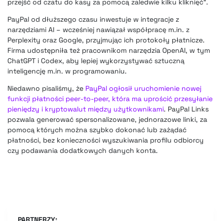
przejść od czatu do kasy za pomocą zaledwie kilku kliknięć”.
PayPal od dłuższego czasu inwestuje w integracje z
narzędziami AI – wcześniej nawiązał współpracę m.in. z
Perplexity oraz Google, przyjmując ich protokoły płatnicze.
Firma udostępniła też pracownikom narzędzia OpenAI, w tym
ChatGPT i Codex, aby lepiej wykorzystywać sztuczną
inteligencję m.in. w programowaniu.
Niedawno pisaliśmy, że
PayPal ogłosił uruchomienie nowej
funkcji płatności peer-to-peer, która ma uprościć przesyłanie
pieniędzy i kryptowalut między użytkownikami
. PayPal Links
pozwala generować spersonalizowane, jednorazowe linki, za
pomocą których można szybko dokonać lub zażądać
płatności, bez konieczności wyszukiwania profilu odbiorcy
czy podawania dodatkowych danych konta.
PARTNERZY: