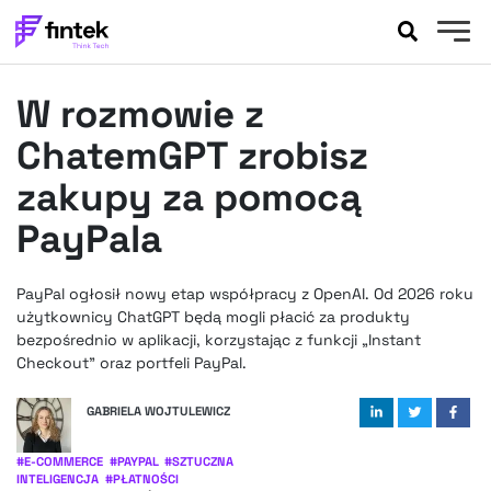
AKTUALNOŚCI
W rozmowie z
BANKOWOŚĆ
EVENTY
ChatemGPT zrobisz
FELIETONY
zakupy za pomocą
WYWIADY
PayPala
LEGAL
PODCASTY
PayPal ogłosił nowy etap współpracy z OpenAI. Od 2026 roku
EXTRA
FINTEK
użytkownicy ChatGPT będą mogli płacić za produkty
OKIEM EKSPERTA
bezpośrednio w aplikacji, korzystając z funkcji „Instant
Checkout” oraz portfeli PayPal.
GABRIELA WOJTULEWICZ
#
E-COMMERCE
#
PAYPAL
#
SZTUCZNA
INTELIGENCJA
#
PŁATNOŚCI