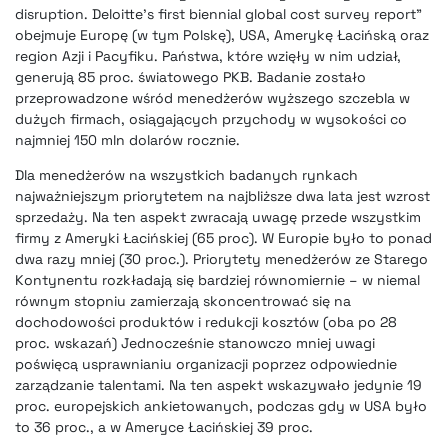
disruption. Deloitte’s first biennial global cost survey report”
obejmuje Europę (w tym Polskę), USA, Amerykę Łacińską oraz
region Azji i Pacyfiku. Państwa, które wzięły w nim udział,
generują 85 proc. światowego PKB. Badanie zostało
przeprowadzone wśród menedżerów wyższego szczebla w
dużych firmach, osiągających przychody w wysokości co
najmniej 150 mln dolarów rocznie.
Dla menedżerów na wszystkich badanych rynkach
najważniejszym priorytetem na najbliższe dwa lata jest wzrost
sprzedaży
. Na ten aspekt zwracają uwagę przede wszystkim
firmy z Ameryki Łacińskiej (65 proc). W Europie było to ponad
dwa razy mniej (30 proc.). Priorytety menedżerów ze Starego
Kontynentu rozkładają się bardziej równomiernie – w niemal
równym stopniu zamierzają skoncentrować się na
dochodowości produktów i redukcji kosztów (oba po 28
proc. wskazań) Jednocześnie stanowczo mniej uwagi
poświęcą usprawnianiu organizacji poprzez odpowiednie
zarządzanie talentami. Na ten aspekt wskazywało jedynie 19
proc. europejskich ankietowanych, podczas gdy w USA było
to 36 proc., a w Ameryce Łacińskiej 39 proc.