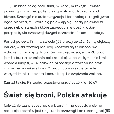
– By uniknąć zaległości, firmy w każdym zakątku świata
powinny zrozumieć potencjalny wpływ cyfryzacji na ich
biznes.
Szczególnie automatyzacja i technologie kognitywne
będą pierwszymi, które się pojawiają się i będą pojawiać w
przedsiębiorstwach i które zaowocują w dość krótkiej
perspektywie czasowej dużymi oszczędnościami – dodaje.
Ponad połowa firm na świecie (53 proc.) uważa, że największą
barierą w skutecznej redukcji kosztów są trudności we
wdrożeniu przyjętych planów oszczędności, a dla 38 proc.
jest to brak zrozumienia celu redukcji, a co za tym idzie brak
wparcia inicjatyw. W polskich przedsiębiorstwach na brak
zrozumienia wskazało aż 71 proc., co wskazuje przede
wszystkim niski poziom komunikacji i zarządzania zmianą.
Czytaj także:
Fintechy przestały przyciągać klientów?
Świat się broni, Polska atakuje
Najważniejszą przyczyną, dla której firmy decydują się na
redukcję kosztów
jest uzyskanie przewagi konkurencyjnej
(53