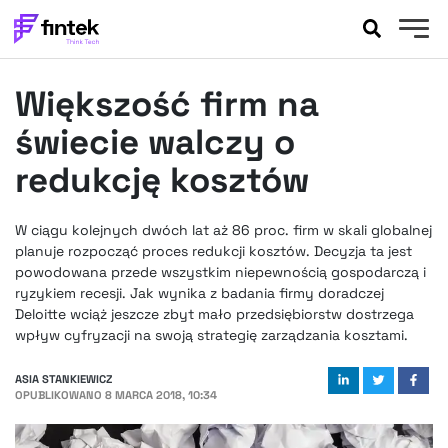
AKTUALNOŚCI
Większość firm na
BANKOWOŚĆ
EVENTY
świecie walczy o
FELIETONY
redukcję kosztów
WYWIADY
LEGAL
W ciągu kolejnych dwóch lat aż 86 proc. firm w skali globalnej
PODCASTY
planuje rozpocząć proces redukcji kosztów. Decyzja ta jest
EXTRA
powodowana przede wszystkim niepewnością gospodarczą i
FINTEK
ryzykiem recesji. Jak wynika z badania firmy doradczej
OKIEM EKSPERTA
Deloitte wciąż jeszcze zbyt mało przedsiębiorstw dostrzega
wpływ cyfryzacji na swoją strategię zarządzania kosztami.
ASIA STANKIEWICZ
OPUBLIKOWANO
8 MARCA 2018, 10:34