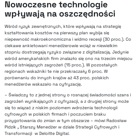
Nowoczesne technologie
wpływają na oszczędności
Wśród ryzyk zewnętrznych, które wpływają na strategię
kształtowania kosztów na pierwszy plan wybija się
niepewność makroekonomiczna i widmo recesji (30 proc.). Co
ciekawe ankietowani menedżerowie wciąż w niewielkim
stopniu dostrzegają ryzyko związane z digitalizacją. Jedynie
wśród amerykańskich firm znalazło się ono na trzecim miejscu
wśród istniejących zagrożeń (15 proc.). W pozostałych
regionach wskaźniki te nie przekraczały 6 proc. W
porównaniu do innych krajów aż 43 proc. polskich
menedżerów wskazało na cyfryzację.
–
Świadczy to z jednej strony o rosnącej świadomości szans i
zagrożeń wynikających z cyfryzacji
, a z drugiej strony może
się to wiązać z niskim poziomem wdrożenia technologii
cyfrowych w polskich firmach i poczuciem braku
przygotowania do zmian w tym obszarze – mówi Radosław
Pidzik
,
Starszy Menedżer w dziale Strategii Cyfrowych i
Transformacji w Deloitte Digital.