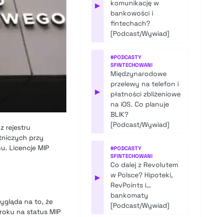
komunikację w
▶
bankowości i
fintechach?
[Podcast/Wywiad]
#
PODCASTY
SFINTECHOWANI
Międzynarodowe
przelewy na telefon i
▶
płatności zbliżeniowe
na iOS. Co planuje
BLIK?
[Podcast/Wywiad]
z rejestru
atniczych przy
hu
. Licencje MIP
#
PODCASTY
SFINTECHOWANI
Co dalej z Revolutem
w Polsce? Hipoteki,
▶
RevPoints i…
bankomaty
ygląda na to, że
[Podcast/Wywiad]
roku na status MIP