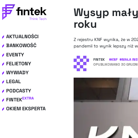
Wysyp małyc
roku
AKTUALNOŚCI
Z rejestru KNF wynika, że w 2
BANKOWOŚĆ
pandemii to wynik lepszy niż w
EVENTY
FINTEK
#
KNF
#
MAŁA INS
FELIETONY
OPUBLIKOWANO
30 GRUDNI
WYWIADY
LEGAL
PODCASTY
EXTRA
FINTEK
OKIEM EKSPERTA