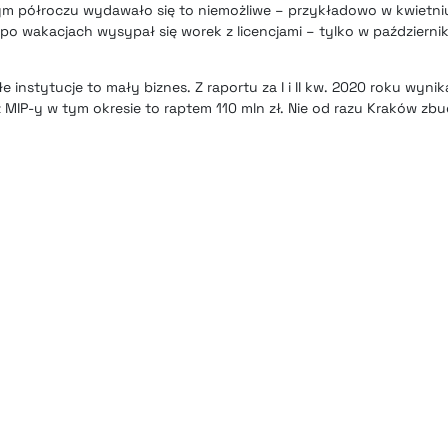
ym półroczu wydawało się to niemożliwe – przykładowo w kwietni
e po wakacjach wysypał się worek z licencjami –
tylko w październik
 instytucje to mały biznes. Z raportu za I i II kw. 2020 roku wyni
z MIP-y
w tym okresie to raptem 110 mln zł
. Nie od razu Kraków zb