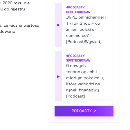
u 2020 roku nie
#
PODCASTY
u do rejestru
SFINTECHOWANI
BNPL, omnichannel i
TikTok Shop – co
▶
ka, że łączna wartość
zmieni polski e-
udowano.
commerce?
[Podcast/Wywiad]
#
PODCASTY
SFINTECHOWANI
O nowych
technologiach i
▶
młodym pokoleniu,
które wchodzi na
rynek finansowy
[Podcast]
PODCASTY