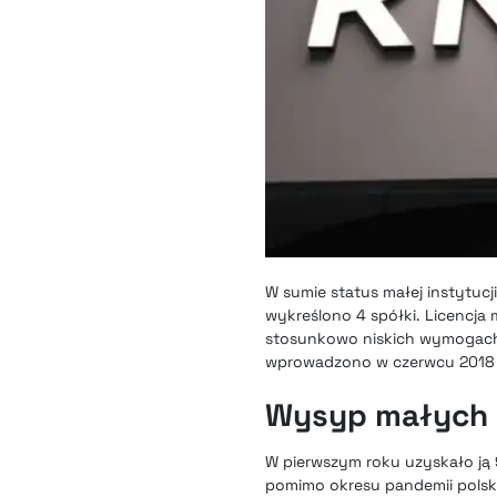
W sumie status małej instytucji
wykreślono 4 spółki. Licencja m
stosunkowo niskich wymogach
wprowadzono w czerwcu 2018 
Wysyp małych i
W pierwszym roku uzyskało ją 9
pomimo okresu pandemii polski