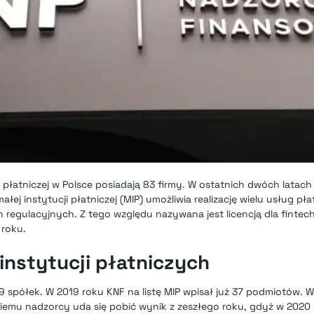
 płatniczej w Polsce posiadają 83 firmy. W ostatnich dwóch latach 
ałej instytucji płatniczej (MIP) umożliwia realizację wielu usług pł
 regulacyjnych.
Z tego względu nazywana jest licencją dla fintec
roku.
nstytucji płatniczych
 spółek. W 2019 roku KNF na listę MIP wpisał już 37 podmiotów. W
emu nadzorcy uda się pobić wynik z zeszłego roku, gdyż w 2020 