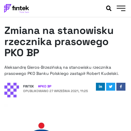
AKTUALNOŚCI
Zmiana na stanowisku
BANKOWOŚĆ
EVENTY
rzecznika prasowego
FELIETONY
PKO BP
WYWIADY
LEGAL
Aleksandrę Gieros-Brzezińską na stanowisku rzecznika
PODCASTY
prasowego PKO Banku Polskiego zastąpił Robert Kudelski.
EXTRA
FINTEK
FINTEK
#
PKO BP
OKIEM EKSPERTA
OPUBLIKOWANO
27 WRZEŚNIA 2021, 11:25