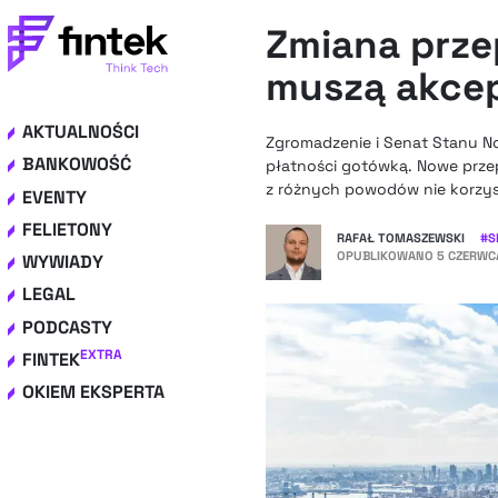
Zmiana prze
muszą akce
AKTUALNOŚCI
Zgromadzenie i Senat Stanu No
BANKOWOŚĆ
płatności gotówką. Nowe prze
z różnych powodów nie korzys
EVENTY
FELIETONY
RAFAŁ TOMASZEWSKI
#
S
OPUBLIKOWANO
5 CZERWCA
WYWIADY
LEGAL
PODCASTY
EXTRA
FINTEK
OKIEM EKSPERTA