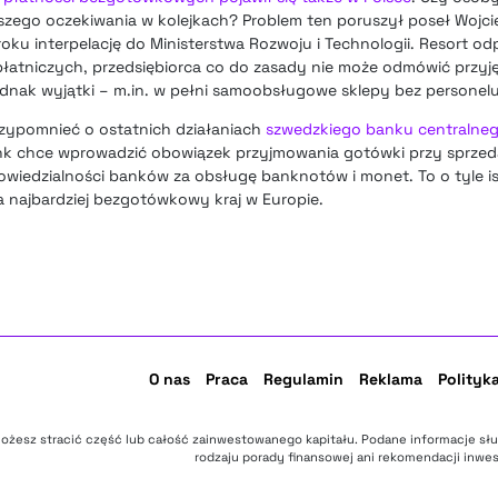
zego oczekiwania w kolejkach? Problem ten poruszył poseł Wojci
roku interpelację do Ministerstwa Rozwoju i Technologii. Resort od
łatniczych, przedsiębiorca co do zasady nie może odmówić przyję
dnak wyjątki – m.in. w pełni samoobsługowe sklepy bez personelu
rzypomnieć o ostatnich działaniach
szwedzkiego banku centralneg
nk chce wprowadzić obowiązek przyjmowania gotówki przy sprz
wiedzialności banków za obsługę banknotów i monet. To o tyle is
 najbardziej bezgotówkowy kraj w Europie.
O nas
Praca
Regulamin
Reklama
Polityk
ożesz stracić część lub całość zainwestowanego kapitału. Podane informacje sł
rodzaju porady finansowej ani rekomendacji inwes