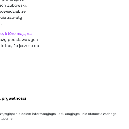
ech Zubowski,
powiedział, że
cia zapłaty
.
o, które mają na
edaży podstawowych
totne, że jeszcze do
a prywatności
użą wyłącznie celom informacyjnym i edukacyjnym i nie stanowią żadnego
tycyjnej.