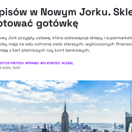
pisów w Nowym Jorku. Skl
ptować gotówkę
wy Jork przyjęły ustawę, która zobowiązuje sklepy i supermarke
pisy mają na celu ochronę osób starszych, wykluczonych finansow
tają z kart płatniczych czy kont bankowych.
EKTOR FINTECH
#
PRAWO
#
PŁATNOŚCI
#
LEGAL
 2025, 10:51