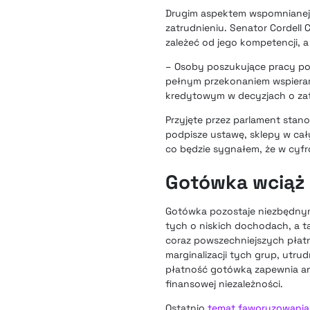
Drugim aspektem wspomnianej 
zatrudnieniu. Senator Cordell
zależeć od jego kompetencji, a 
– Osoby poszukujące pracy powi
pełnym przekonaniem wspieram
kredytowym w decyzjach o zatr
Przyjęte przez parlament stano
podpisze ustawę, sklepy w cał
co będzie sygnałem, że w cyfr
Gotówka wciąż
Gotówka pozostaje niezbędnym
tych o niskich dochodach, a t
coraz powszechniejszych płat
marginalizacji tych grup, utr
płatność gotówką zapewnia an
finansowej niezależności.
Ostatnio
temat faworyzowania 