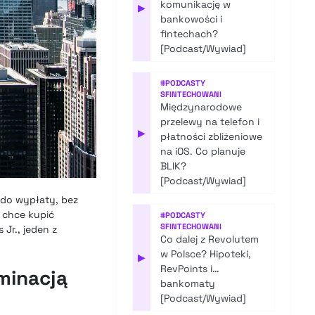
komunikację w
▶
bankowości i
fintechach?
[Podcast/Wywiad]
#
PODCASTY
SFINTECHOWANI
Międzynarodowe
przelewy na telefon i
▶
płatności zbliżeniowe
na iOS. Co planuje
BLIK?
[Podcast/Wywiad]
 do wypłaty, bez
 chce kupić
#
PODCASTY
SFINTECHOWANI
Jr., jeden z
Co dalej z Revolutem
w Polsce? Hipoteki,
▶
RevPoints i…
minacją
bankomaty
[Podcast/Wywiad]