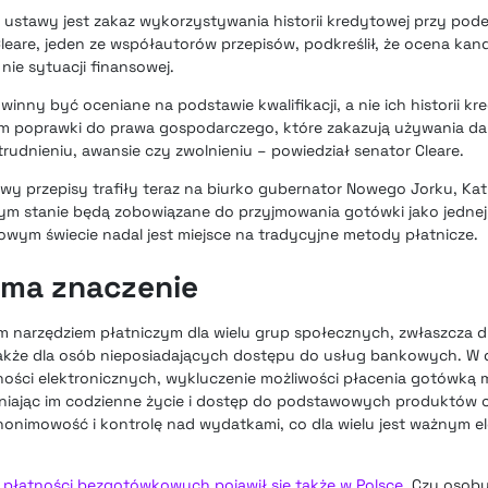
ustawy jest zakaz wykorzystywania historii kredytowej przy pode
 Cleare, jeden ze współautorów przepisów, podkreślił, że ocena k
nie sytuacji finansowej.
nny być oceniane na podstawie kwalifikacji, a nie ich historii kr
 poprawki do prawa gospodarczego, które zakazują używania da
udnieniu, awansie czy zwolnieniu – powiedział senator Cleare.
wy przepisy trafiły teraz na biurko gubernator Nowego Jorku, Kat
ym stanie będą zobowiązane do przyjmowania gotówki jako jednej 
owym świecie nadal jest miejsce na tradycyjne metody płatnicze.
 ma znaczenie
 narzędziem płatniczym dla wielu grup społecznych, zwłaszcza dl
akże dla osób nieposiadających dostępu do usług bankowych. W do
ności elektronicznych, wykluczenie możliwości płacenia gotówką
udniając im codzienne życie i dostęp do podstawowych produktów 
onimowość i kontrolę nad wydatkami, co dla wielu jest ważnym 
płatności bezgotówkowych pojawił się także w Polsce
. Czy osoby