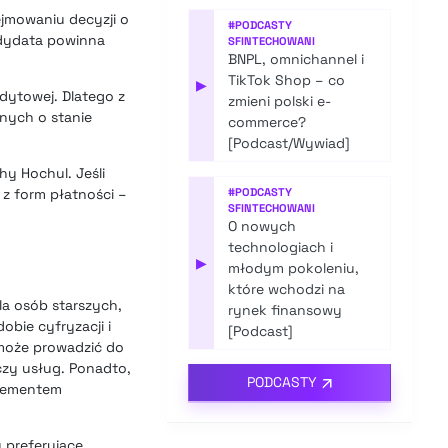
jmowaniu decyzji o
#
PODCASTY
andydata powinna
SFINTECHOWANI
BNPL, omnichannel i
TikTok Shop – co
▶
edytowej. Dlatego z
zmieni polski e-
nych o stanie
commerce?
[Podcast/Wywiad]
hy Hochul. Jeśli
z form płatności –
#
PODCASTY
SFINTECHOWANI
O nowych
technologiach i
▶
młodym pokoleniu,
które wchodzi na
a osób starszych,
rynek finansowy
bie cyfryzacji i
[Podcast]
 może prowadzić do
czy usług. Ponadto,
PODCASTY
elementem
 preferujące