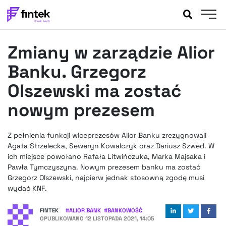
AKTUALNOŚCI
Zmiany w zarządzie Alior
BANKOWOŚĆ
EVENTY
Banku. Grzegorz
FELIETONY
Olszewski ma zostać
WYWIADY
nowym prezesem
LEGAL
PODCASTY
Z pełnienia funkcji wiceprezesów Alior Banku zrezygnowali
EXTRA
FINTEK
Agata Strzelecka, Seweryn Kowalczyk oraz Dariusz Szwed. W
OKIEM EKSPERTA
ich miejsce powołano Rafała Litwińczuka, Marka Majsaka i
Pawła Tymczyszyna. Nowym prezesem banku ma zostać
Grzegorz Olszewski, najpierw jednak stosowną zgodę musi
wydać KNF.
FINTEK
#
ALIOR BANK
#
BANKOWOŚĆ
OPUBLIKOWANO
12 LISTOPADA 2021, 14:05