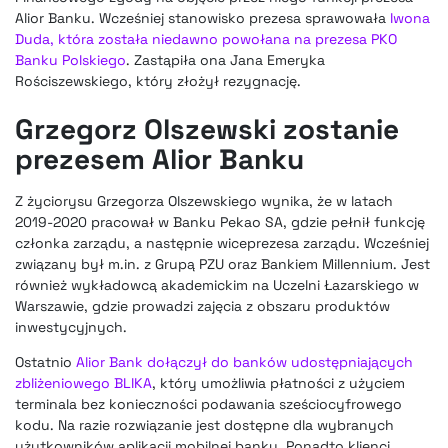
Alior Banku. Wcześniej stanowisko prezesa sprawowała
Iwona
Duda, która została niedawno powołana na prezesa PKO
Banku Polskiego
. Zastąpiła ona Jana Emeryka
Rościszewskiego, który złożył rezygnację.
Grzegorz Olszewski zostanie
prezesem Alior Banku
Z życiorysu Grzegorza Olszewskiego wynika, że w latach
2019-2020 pracował w Banku Pekao SA, gdzie pełnił funkcję
członka zarządu, a następnie wiceprezesa zarządu. Wcześniej
związany był m.in. z Grupą PZU oraz Bankiem Millennium. Jest
również wykładowcą akademickim na Uczelni Łazarskiego w
Warszawie, gdzie prowadzi zajęcia z obszaru produktów
inwestycyjnych.
Ostatnio
Alior Bank dołączył do banków udostępniających
zbliżeniowego BLIKA
, który umożliwia płatności z użyciem
terminala bez konieczności podawania sześciocyfrowego
kodu. Na razie rozwiązanie jest dostępne dla wybranych
użytkowników aplikacji mobilnej banku. Ponadto klienci