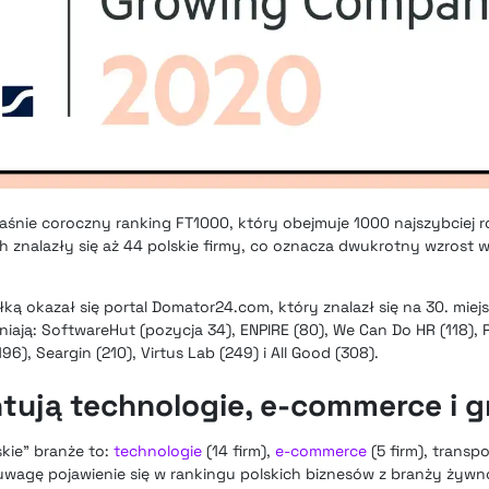
łaśnie coroczny ranking FT1000, który obejmuje 1000 najszybciej
 znalazły się aż 44 polskie firmy, co oznacza dwukrotny wzrost 
ą okazał się portal Domator24.com, który znalazł się na 30. miejs
łniają: SoftwareHut (pozycja 34), ENPIRE (80), We Can Do HR (118), 
96), Seargin (210), Virtus Lab (249) i All Good (308).
tują technologie, e-commerce i g
kie” branże to:
technologie
(14 firm),
e-commerce
(5 firm), transpor
 uwagę pojawienie się w rankingu polskich biznesów z branży żywno