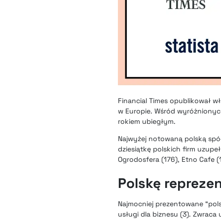
Financial Times opublikował w
w Europie. Wśród wyróżnionych
rokiem ubiegłym.
Najwyżej notowaną polską spółk
dziesiątkę polskich firm uzupe
Ogrodosfera (176), Etno Cafe (1
Polskę reprezen
Najmocniej prezentowane “pols
usługi dla biznesu (3). Zwraca