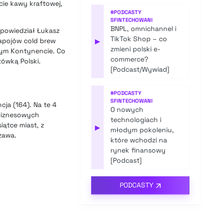
cie kawy kraftowej,
#
PODCASTY
SFINTECHOWANI
BNPL, omnichannel i
 powiedział Łukasz
TikTok Shop – co
napojów cold brew
▶
zmieni polski e-
rym Kontynencie. Co
commerce?
ówką Polski.
[Podcast/Wywiad]
#
PODCASTY
SFINTECHOWANI
cja (164). Na te 4
O nowych
 biznesowych
technologiach i
ątce miast, z
▶
młodym pokoleniu,
zawa.
które wchodzi na
rynek finansowy
[Podcast]
PODCASTY