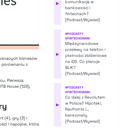
komunikację w
▶
bankowości i
fintechach?
[Podcast/Wywiad]
#
PODCASTY
SFINTECHOWANI
Międzynarodowe
przelewy na telefon i
▶
płatności zbliżeniowe
 rosnących biznesów
na iOS. Co planuje
w porównaniu z
BLIK?
[Podcast/Wywiad]
cu. Pierwszą
RTB House (123),
#
PODCASTY
SFINTECHOWANI
Co dalej z Revolutem
w Polsce? Hipoteki,
ry
▶
RevPoints i…
bankomaty
t (4), gry (3) i
[Podcast/Wywiad]
ści i napojów, która