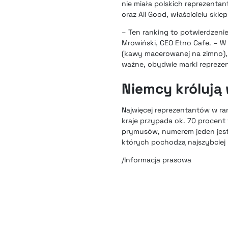
nie miała polskich reprezentan
oraz All Good, właścicielu skl
– Ten ranking to potwierdzeni
Mrowiński, CEO Etno Cafe. – W 
(kawy macerowanej na zimno),
ważne, obydwie marki reprezen
Niemcy królują
Najwięcej reprezentantów w rank
kraje przypada ok. 70 procent 
prymusów, numerem jeden jest 
których pochodzą najszybciej r
/Informacja prasowa