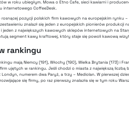
tów w roku ubiegłym. Mowa o Etno Cafe, sieci kawiarni i producen
epu internetowego CoffeeDesk.
e rosnącej pozycji polskich firm kawowych na europejskim rynku –
zestawieniu znalazł się jeden z europejskich pionierów produkcji 
 i jeden z największych kawowych sklepów internetowych na Sta
tują segment kawy kraftowej, który staje się powoli kawową wizyt
 w rankingu
ingu mają Niemcy (191), Włochy (190), Wielka Brytania (173) i Fran
firm ujętych w rankingu. Jeśli chodzi o miasta z największą liczbą
Londyn, numerem dwa Paryż, a trzy – Mediolan. W pierwszej dziesi
ozwijające się firmy, po raz pierwszy znalazła się w tym roku Wars