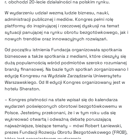
r. obchodzi 20-lecie działalności na polskim rynku.
W wydarzeniu udział wezmą ludzie biznesu, nauki,
administracji publicznej i mediów. Kongres pełni rolę
platformy do inspirującej i rzeczowej dyskusji na temat
sytuacji panującej na rynku
obrotu bezgotówkowego
, jak i
nowych trendów oraz innowacyjnych rozwiązań.
Od początku istnienia Fundacja organizowała spotkania
biznesowe a także spotkania z mediami, które cieszyły się
dużą popularnością wśród podmiotów szeroko rozumianej
branży finansowej. Na bazie tych spotkań zorganizowano I
edycję Kongresu na Wydziale Zarządzania Uniwersytetu
Warszawskiego. Od III edycji Kongres organizowany jest w
hotelu Sheraton.
– Kongres płatności na stałe wpisał się do kalendarza
wydarzeń poświęconych obrotowi bezgotówkowemu w
Polsce. Jesteśmy przekonani, że i w tym roku uda się
wykreować otwartą i odważną debatę poruszającą
najważniejsze, bieżące tematy – mówi Robert Łaniewski,
prezes Fundacji Rozwoju Obrotu Bezgotówkowego (FROB),
która jest organizatorem wydarzenia.