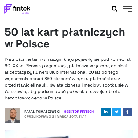
AKTUALNOŚCI
50 lat kart płatniczych
BANKOWOŚĆ
EVENTY
w Polsce
FELIETONY
WYWIADY
Płatności kartami w naszym kraju pojawiły się pod koniec lat
60. XX w. Pierwszą organizacją płatniczą włączoną do sieci
LEGAL
akceptacji był Diners Club International. 50 lat od tego
PODCASTY
wydarzenia ponad 350 ekspertów rynku płatności oraz
EXTRA
FINTEK
przedstawicieli nauki, świata biznesu i mediów, spotka się w
Warszawie, aby podsumować pół wieku rozwoju obrotu
OKIEM EKSPERTA
bezgotówkowego w Polsce.
RAFAŁ TOMASZEWSKI
#
SEKTOR FINTECH
OPUBLIKOWANO
21 MARCA 2017, 11:41