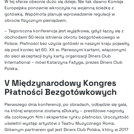
W tej sferze obecnie dużo się dzieje. Nie tak dawno
Komisja
Europejska ponownie wkroczyła na wojenną ścieżkę z
gotówką
. Wspólnota planuje wprowadzenie regulacji w
obrocie fizycznym pieniądzem.
– Tegoroczna konferencja jest wyjątkowa, gdyż łączy się z
obchodami 50-lecia istnienia obrotu bezgotówkowego w
Polsce. Płatności bez użycia gotówki w naszym kraju pojawiły
się pod koniec lat 60. XX w. Pierwszymi kartami, włączonymi
do sieci akceptacji były karty organizacji Diners Club
International – mówi Katarzyna Fatyga, prezes
Diners Club
Polska
.
V Międzynarodowy Kongres
Płatności Bezgotówkowych
Pierwszego dnia konferencji, po obradach, odbędzie się gala,
na której wręczone zostaną eDukaty – prestiżowe nagrody
dla czołowych firm i ekspertów rynku płatności. Uroczystość
uświetni występ artystów z Teatru Muzycznego Roma.
Głównym partnerem gali jest Diners Club Polska, który w 2017