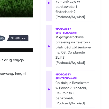
komunikację w
▶
bankowości i
fintechach?
[Podcast/Wywiad]
#
PODCASTY
SFINTECHOWANI
Międzynarodowe
przelewy na telefon i
▶
płatności zbliżeniowe
na iOS. Co planuje
BLIK?
już drug edycja
[Podcast/Wywiad]
ipsowany. Innymi
#
PODCASTY
SFINTECHOWANI
Co dalej z Revolutem
w Polsce? Hipoteki,
▶
RevPoints i…
bankomaty
[Podcast/Wywiad]