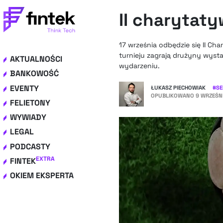
II charytaty
17 września odbędzie się II C
turnieju zagrają drużyny wysta
AKTUALNOŚCI
wydarzeniu.
BANKOWOŚĆ
EVENTY
ŁUKASZ PIECHOWIAK
#
SE
OPUBLIKOWANO
9 WRZEŚNI
FELIETONY
WYWIADY
LEGAL
PODCASTY
EXTRA
FINTEK
OKIEM EKSPERTA