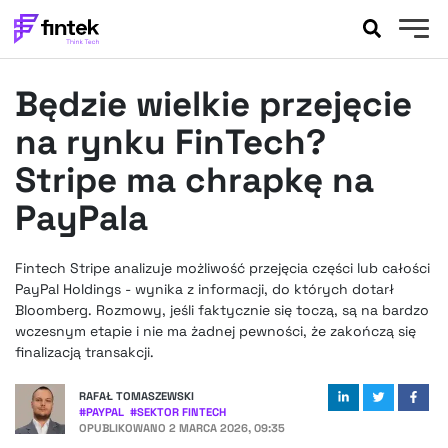
AKTUALNOŚCI
Będzie wielkie przejęcie
BANKOWOŚĆ
EVENTY
na rynku FinTech?
FELIETONY
Stripe ma chrapkę na
WYWIADY
PayPala
LEGAL
PODCASTY
Fintech Stripe analizuje możliwość przejęcia części lub całości
EXTRA
FINTEK
PayPal Holdings - wynika z informacji, do których dotarł
OKIEM EKSPERTA
Bloomberg. Rozmowy, jeśli faktycznie się toczą, są na bardzo
wczesnym etapie i nie ma żadnej pewności, że zakończą się
finalizacją transakcji.
RAFAŁ TOMASZEWSKI
#
PAYPAL
#
SEKTOR FINTECH
OPUBLIKOWANO
2 MARCA 2026, 09:35