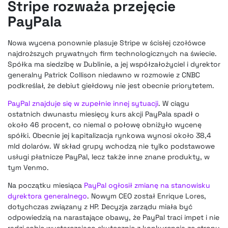
Stripe rozważa przejęcie
PayPala
Nowa wycena ponownie plasuje Stripe w ścisłej czołówce
najdroższych prywatnych firm technologicznych na świecie.
Spółka ma siedzibę w Dublinie, a jej współzałożyciel i dyrektor
generalny Patrick Collison niedawno w rozmowie z CNBC
podkreślał, że debiut giełdowy nie jest obecnie priorytetem.
PayPal znajduje się w zupełnie innej sytuacji
. W ciągu
ostatnich dwunastu miesięcy kurs akcji PayPala spadł o
około 46 procent, co niemal o połowę obniżyło wycenę
spółki. Obecnie jej kapitalizacja rynkowa wynosi około 38,4
mld dolarów. W skład grupy wchodzą nie tylko podstawowe
usługi płatnicze PayPal, lecz także inne znane produkty, w
tym Venmo.
Na początku miesiąca
PayPal ogłosił zmianę na stanowisku
dyrektora generalnego
. Nowym CEO został Enrique Lores,
dotychczas związany z HP. Decyzja zarządu miała być
odpowiedzią na narastające obawy, że PayPal traci impet i nie
radzi sobie wystarczająco skutecznie z konkurencją ze strony