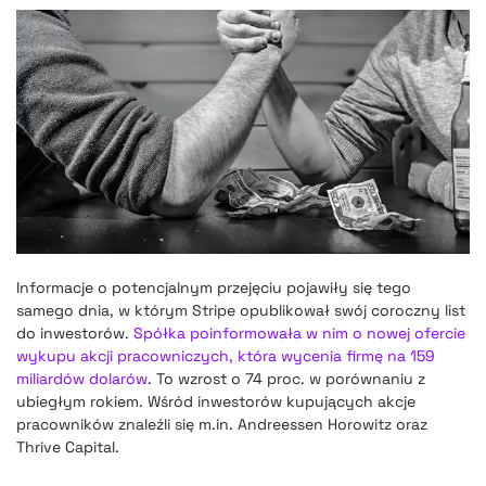
Informacje o potencjalnym przejęciu pojawiły się tego
samego dnia, w którym Stripe opublikował swój coroczny list
do inwestorów.
Spółka poinformowała w nim o nowej ofercie
wykupu akcji pracowniczych, która wycenia firmę na 159
miliardów dolarów
. To wzrost o 74 proc. w porównaniu z
ubiegłym rokiem. Wśród inwestorów kupujących akcje
pracowników znaleźli się m.in. Andreessen Horowitz oraz
Thrive Capital.