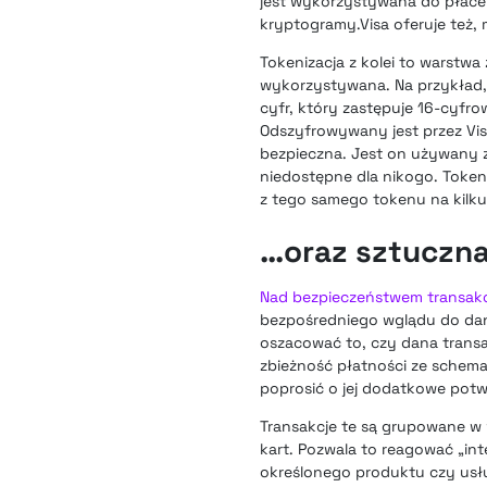
jest wykorzystywana do płacen
kryptogramy.Visa oferuje też, m
Tokenizacja z kolei to warstwa
wykorzystywana. Na przykład, 
cyfr, który zastępuje 16-cyfr
Odszyfrowywany jest przez Vis
bezpieczna. Jest on używany za
niedostępne dla nikogo. Token 
z tego samego tokenu na kilku
…oraz sztuczna 
Nad bezpieczeństwem transakc
bezpośredniego wglądu do dany
oszacować to, czy dana trans
zbieżność płatności ze schema
poprosić o jej dodatkowe potw
Transakcje te są grupowane w
kart. Pozwala to reagować „int
określonego produktu czy usłu