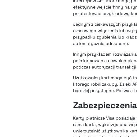
interfejsów API, które mogą p
efektywne wejście firmy na ry
przetestować przykładowy kod
Jednym z ciekawszych przykład
czasowego włączenia lub wyłąc
przypadku zgubienia lub kradzi
automatycznie odrzucone.
Innym przykładem rozwiązania m
poinformowania o swoich plana
podczas autoryzacji transakcji
Użytkownicy kart mogą być tak
którego robili zakupy. Dzięki 
bardziej przystępne. Pozwala t
Zabezpieczenia 
Karty płatnicze Visa posiadają
sama karta, wykorzystana wspó
uwierzytelnić użytkownika kart