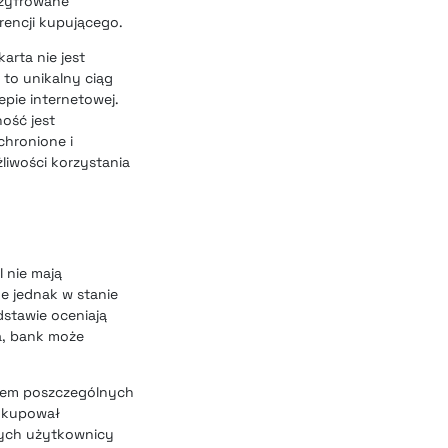
szyfrowane
erencji kupującego.
arta nie jest
to unikalny ciąg
epie internetowej.
ość jest
chronione i
liwości korzystania
I nie mają
e jednak w stanie
stawie oceniają
wa, bank może
niem poszczególnych
e kupował
órych użytkownicy