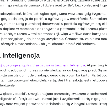
ia, informacja o transakcji wysyłana przez chip zawiera liczne za
.in. sprawdzanie transakcji działającej „w tle”, bez koniecznej ing
 zabezpieczeń, która jest wykorzystywana wówczas, gdy fizyczna k
gdy dodajemy ją do portfela cyfrowego w smartfonie. Sam token 
owy numer karty płatniczej dodawanej w portfelu cyfrowym czy skl
a dopiero w momencie dokonywania płatności, dzięki czemu płatn
 każdym razem w trakcie transakcji, więc wrażliwe dane karty są 
jest przypisany do jednego urządzenia. Oznacza to, że nie ma moż
 różnych urządzeniach, którymi chcecie płacić zbliżeniowo.
inteligencja
ji dokonywanych z Visa czuwa sztuczna inteligencja
. Algorytmy A
ch osobowych, przez co nie wiedzą, za co kupujący płaci. Są on
akcja pasuje do modelu zakupowego użytkownika karty. Na tej pod
tami zakupowymi właściciela karty. Jeśli transakcja jest nietypo
ierdzenie.
 większe „paczki”, uwzględniające parametry związane z zachowa
eligentnie”. Przykładowo, nawet jeżeli użytkownik karty nigdy ni
gi, możliwe jest porównanie działania karty z innymi kartami, kt