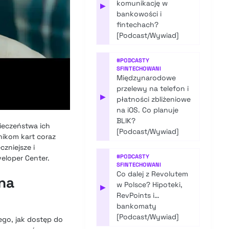
komunikację w
▶
bankowości i
fintechach?
[Podcast/Wywiad]
#
PODCASTY
SFINTECHOWANI
Międzynarodowe
przelewy na telefon i
▶
płatności zbliżeniowe
na iOS. Co planuje
BLIK?
ieczeństwa ich
[Podcast/Wywiad]
nikom kart coraz
czniejsze i
#
PODCASTY
veloper Center.
SFINTECHOWANI
Co dalej z Revolutem
 na
w Polsce? Hipoteki,
▶
RevPoints i…
bankomaty
[Podcast/Wywiad]
ego, jak dostęp do