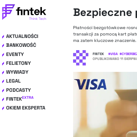
Bezpieczne p
Płatności bezgotówkowe rosną w
transakcji za pomocą kart pł
AKTUALNOŚCI
ma zatem kluczowe znaczenie.
BANKOWOŚĆ
EVENTY
FINTEK
#
VISA
#
CYBERBE
OPUBLIKOWANO
11 SIERPNI
FELIETONY
WYWIADY
LEGAL
PODCASTY
EXTRA
FINTEK
OKIEM EKSPERTA