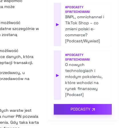
raz wspomóc
rca może
#
PODCASTY
SFINTECHOWANI
BNPL, omnichannel i
t możliwość
TikTok Shop – co
▶
ydatne szczególnie w
zmieni polski e-
m zostaną
commerce?
[Podcast/Wywiad]
 możliwość
#
PODCASTY
zce danych, która
SFINTECHOWANI
ptacji transakcji.
O nowych
technologiach i
sprzedawcy, u
▶
młodym pokoleniu,
 sprzedawców na
które wchodzi na
rynek finansowy
[Podcast]
PODCASTY
 tych warstw jest
a numer PIN pozwala
enia. Gdy taka karta