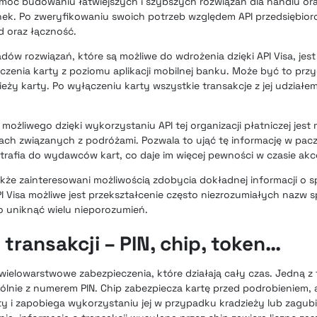
omóc budowaniu łatwiejszych i szybszych rozwiązań dla handlu o
nek. Po zweryfikowaniu swoich potrzeb względem API przedsiębio
 oraz łączność.
ów rozwiązań, które są możliwe do wdrożenia dzięki API Visa, jes
zenia karty z poziomu aplikacji mobilnej banku. Może być to prz
eży karty. Po wyłączeniu karty wszystkie transakcje z jej udziałe
ożliwego dzięki wykorzystaniu API tej organizacji płatniczej jest
ch związanych z podróżami. Pozwala to ująć tę informację w pac
 trafia do wydawców kart, co daje im więcej pewności w czasie akce
że zainteresowani możliwością zdobycia dokładnej informacji o 
API Visa możliwe jest przekształcenie często niezrozumiałych nazw
o uniknąć wielu nieporozumień.
transakcji – PIN, chip, token…
 wielowarstwowe zabezpieczenia, które działają cały czas. Jedną z
lnie z numerem PIN. Chip zabezpiecza kartę przed podrobieniem, 
y i zapobiega wykorzystaniu jej w przypadku kradzieży lub zagubi