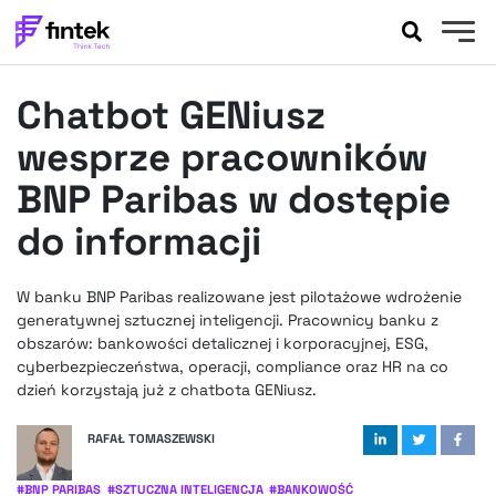
AKTUALNOŚCI
Chatbot GENiusz
BANKOWOŚĆ
EVENTY
wesprze pracowników
FELIETONY
BNP Paribas w dostępie
WYWIADY
do informacji
LEGAL
PODCASTY
W banku BNP Paribas realizowane jest pilotażowe wdrożenie
EXTRA
FINTEK
generatywnej sztucznej inteligencji. Pracownicy banku z
OKIEM EKSPERTA
obszarów: bankowości detalicznej i korporacyjnej, ESG,
cyberbezpieczeństwa, operacji, compliance oraz HR na co
dzień korzystają już z chatbota GENiusz.
RAFAŁ TOMASZEWSKI
#
BNP PARIBAS
#
SZTUCZNA INTELIGENCJA
#
BANKOWOŚĆ