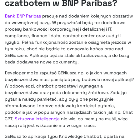
czatbotem w BNP Paribas?
Bank BNP Paribas
pracuje nad dodaniem kolejnych obszarów
do wewnętrznej bazy. W przyszłości będą to: dodatkowe
procesy bankowości korporacyjnej i detalicznej i IT,
compliance, finance i data, contact center oraz audyt i
ryzyko. Pełna funkcjonalność zostanie osiągnięta jeszcze w
tym roku, choć nie będzie to oznaczało końca prac nad
GENiuszem. Aplikacja będzie stale aktualizowana, a do bazy
będą dodawane nowe dokumenty.
Developer może zapytać GENiusza np. o jakich wymogach
bezpieczeństwa musi pamiętać przy budowie nowej aplikacji?
W odpowiedzi, chatbot przedstawi wymagania
bezpieczeństwa oraz poda dokumenty źródłowe. Zadając
pytania należy pamiętać, aby były one precyzyjnie
sformułowane i dobrze oddawały kontekst pytania,
podobnie jak w popularnych narzędziach takich jak np. Chat
GPT.
Sztuczna inteligencja
nie wie, co mamy na myśli, więc
naszą rolą jest wskazanie mu w czym rzecz.
GENiusz to aplikacja typu Knowledge Chatbot, oparta na