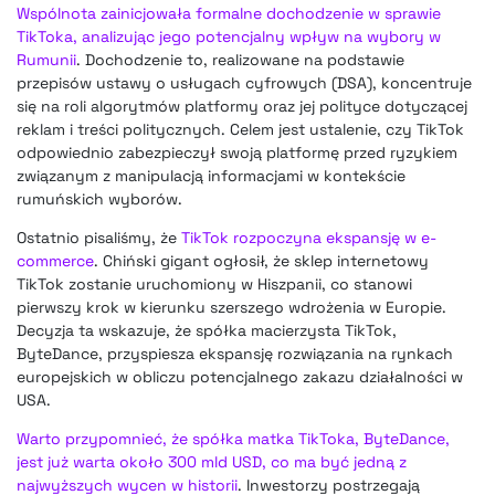
Wspólnota zainicjowała formalne dochodzenie w sprawie
TikToka, analizując jego potencjalny wpływ na wybory w
Rumunii
. Dochodzenie to, realizowane na podstawie
przepisów ustawy o usługach cyfrowych (DSA), koncentruje
się na roli algorytmów platformy oraz jej polityce dotyczącej
reklam i treści politycznych. Celem jest ustalenie, czy TikTok
odpowiednio zabezpieczył swoją platformę przed ryzykiem
związanym z manipulacją informacjami w kontekście
rumuńskich wyborów.
Ostatnio pisaliśmy, że
TikTok rozpoczyna ekspansję w e-
commerce
. Chiński gigant ogłosił, że sklep internetowy
TikTok zostanie uruchomiony w Hiszpanii, co stanowi
pierwszy krok w kierunku szerszego wdrożenia w Europie.
Decyzja ta wskazuje, że spółka macierzysta TikTok,
ByteDance, przyspiesza ekspansję rozwiązania na rynkach
europejskich w obliczu potencjalnego zakazu działalności w
USA.
Warto przypomnieć, że spółka matka TikToka, ByteDance,
jest już warta około 300 mld USD, co ma być jedną z
najwyższych wycen w historii
. Inwestorzy postrzegają