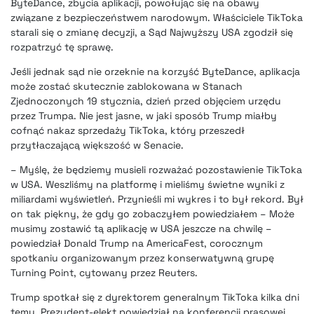
ByteDance, zbycia aplikacji, powołując się na obawy
związane z bezpieczeństwem narodowym. Właściciele TikToka
starali się o zmianę decyzji, a Sąd Najwyższy USA zgodził się
rozpatrzyć tę sprawę.
Jeśli jednak sąd nie orzeknie na korzyść ByteDance, aplikacja
może zostać skutecznie zablokowana w Stanach
Zjednoczonych 19 stycznia, dzień przed objęciem urzędu
przez Trumpa. Nie jest jasne, w jaki sposób Trump miałby
cofnąć nakaz sprzedaży TikToka, który przeszedł
przytłaczającą większość w Senacie.
– Myślę, że będziemy musieli rozważać pozostawienie TikToka
w USA. Weszliśmy na platformę i mieliśmy świetne wyniki z
miliardami wyświetleń. Przynieśli mi wykres i to był rekord. Był
on tak piękny, że gdy go zobaczyłem powiedziałem – Może
musimy zostawić tą aplikację w USA jeszcze na chwilę –
powiedział Donald Trump na AmericaFest, corocznym
spotkaniu organizowanym przez konserwatywną grupę
Turning Point, cytowany przez Reuters.
Trump spotkał się z dyrektorem generalnym TikToka kilka dni
temu. Prezydent-elekt powiedział na konferencji prasowej