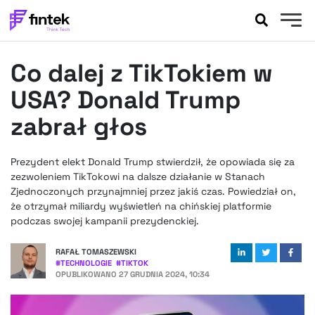
AKTUALNOŚCI
Co dalej z TikTokiem w
BANKOWOŚĆ
EVENTY
USA? Donald Trump
FELIETONY
zabrał głos
WYWIADY
LEGAL
Prezydent elekt Donald Trump stwierdził, że opowiada się za
PODCASTY
zezwoleniem TikTokowi na dalsze działanie w Stanach
EXTRA
Zjednoczonych przynajmniej przez jakiś czas. Powiedział on,
FINTEK
że otrzymał miliardy wyświetleń na chińskiej platformie
OKIEM EKSPERTA
podczas swojej kampanii prezydenckiej.
RAFAŁ TOMASZEWSKI
#
TECHNOLOGIE
#
TIKTOK
OPUBLIKOWANO
27 GRUDNIA 2024, 10:34