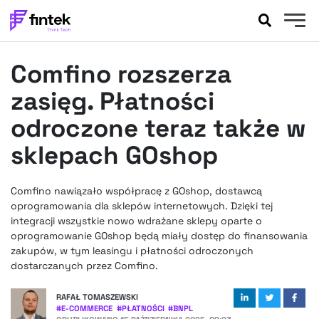
AKTUALNOŚCI
Comfino rozszerza
BANKOWOŚĆ
EVENTY
zasięg. Płatności
FELIETONY
odroczone teraz także w
WYWIADY
sklepach GOshop
LEGAL
PODCASTY
Comfino nawiązało współpracę z GOshop, dostawcą
EXTRA
FINTEK
oprogramowania dla sklepów internetowych. Dzięki tej
OKIEM EKSPERTA
integracji wszystkie nowo wdrażane sklepy oparte o
oprogramowanie GOshop będą miały dostęp do finansowania
zakupów, w tym leasingu i płatności odroczonych
dostarczanych przez Comfino.
RAFAŁ TOMASZEWSKI
#
E-COMMERCE
#
PŁATNOŚCI
#
BNPL