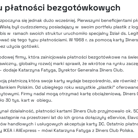
ku płatności bezgotówkowych
rozpoczyna się jednak dużo wcześniej. Pierwszymi beneficjentami p
słą byli cudzoziemcy posiadający w swoim portfelu plastik z log
rbis w ramach swoich struktur uruchomiło specjalny Dział ds. Legi
wać się tego typu płatnościami. W 1968 r. za pomocą karty Diners
bez użycia gotówki.
dowej firmy, która zainicjowała płatności bezgotówkowe na świeci
awiczny, globalny rozwój marki sprawił, że wkrótce na rynku zaczę
– dodaje Katarzyna Fatyga, Dyrektor Generalna Diners Club.
tucją płatniczą która swoje karty wydaje bezpośrednio, ale równie
Bankiem Polskim. Od ubiegłego roku wszystkie „plastiki” oferowan
ytowymi. Firmy nadal mogą otrzymać kartę obciążeniową. Diners C
ło 30 tys. kart w obiegu.
ynał działalność, płatności kartami Diners Club przyjmowało ok. 5
astępnie na przestrzeni lat do ich grona dołączyły eService, Elavo
tów handlowych i usługowych akceptuje karty DC. Ostatnio
płatno
 IKEA i AliExpress
– mówi Katarzyna Fatyga z Diners Club Polska.