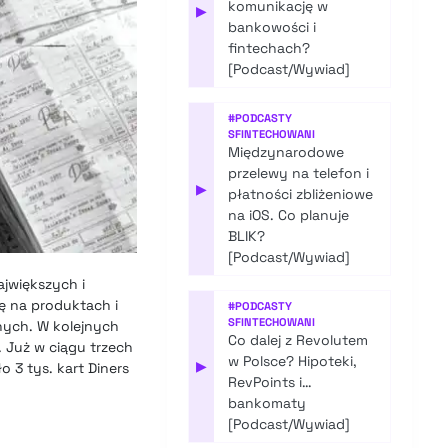
komunikację w
▶
bankowości i
fintechach?
[Podcast/Wywiad]
#
PODCASTY
SFINTECHOWANI
Międzynarodowe
przelewy na telefon i
▶
płatności zbliżeniowe
na iOS. Co planuje
BLIK?
[Podcast/Wywiad]
jwiększych i
ę na produktach i
#
PODCASTY
SFINTECHOWANI
nych. W kolejnych
Co dalej z Revolutem
. Już w ciągu trzech
w Polsce? Hipoteki,
▶
 3 tys. kart Diners
RevPoints i…
bankomaty
[Podcast/Wywiad]