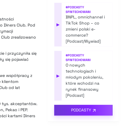
#
PODCASTY
SFINTECHOWANI
BNPL, omnichannel i
łatności
TikTok Shop – co
▶
o Diners Club. Pod
zmieni polski e-
tymacji
commerce?
 Club zrealizowano
[Podcast/Wywiad]
e i przyczyniła się
#
PODCASTY
ły się pojawiać
SFINTECHOWANI
O nowych
technologiach i
ż we współpracy z
▶
młodym pokoleniu,
e klientom
które wchodzi na
lub od lat
rynek finansowy
[Podcast]
0 tys. akceptantów.
n, Pekao i PEP.
PODCASTY
ści kartami Diners