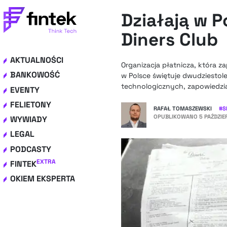
Działają w P
Diners Club
AKTUALNOŚCI
Organizacja płatnicza, która 
BANKOWOŚĆ
w Polsce świętuje dwudziestole
technologicznych, zapowiedzia
EVENTY
FELIETONY
RAFAŁ TOMASZEWSKI
#
S
OPUBLIKOWANO
5 PAŹDZIE
WYWIADY
LEGAL
PODCASTY
EXTRA
FINTEK
OKIEM EKSPERTA