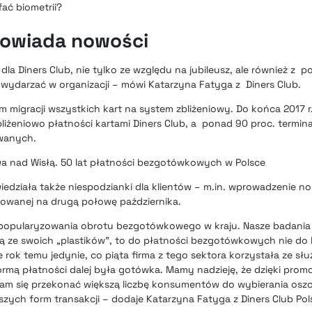
ać biometrii?
powiada nowości
dla Diners Club, nie tylko ze względu na jubileusz, ale również z 
ę wydarzać w organizacji – mówi Katarzyna Fatyga z Diners Club.
migracji wszystkich kart na system zbliżeniowy. Do końca 2017 r.
liżeniowo płatności kartami Diners Club, a ponad 90 proc. termina
wanych.
a nad Wisłą. 50 lat płatności bezgotówkowych w Polsce
owiedziała także niespodzianki dla klientów – m.in. wprowadzenie
anowanej na drugą połowę października.
 popularyzowania obrotu bezgotówkowego w kraju. Nasze badania 
ają ze swoich „plastików”, to do płatności bezgotówkowych nie d
ze rok temu jedynie, co piąta firma z tego sektora korzystała ze s
rmą płatności dalej była gotówka. Mamy nadzieję, że dzięki pro
m się przekonać większą liczbę konsumentów do wybierania oszc
zych form transakcji – dodaje Katarzyna Fatyga z Diners Club Pol