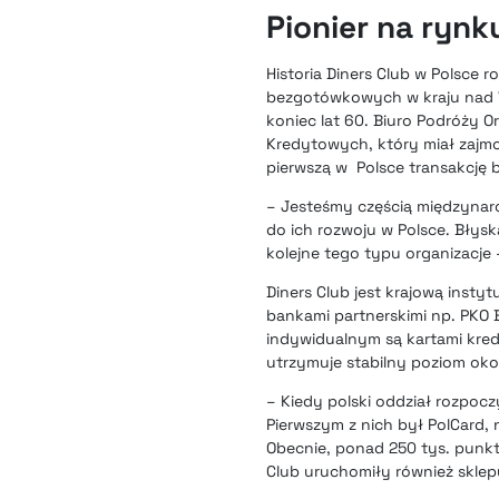
Pionier na ryn
Historia Diners Club w Polsce 
bezgotówkowych w kraju nad Wi
koniec lat 60. Biuro Podróży O
Kredytowych, który miał zajmo
pierwszą w Polsce transakcję 
– Jesteśmy częścią międzynaro
do ich rozwoju w Polsce. Błysk
kolejne tego typu organizacje 
Diners Club jest krajową insty
bankami partnerskimi np. PKO 
indywidualnym są kartami kred
utrzymuje stabilny poziom oko
– Kiedy polski oddział rozpocz
Pierwszym z nich był PolCard, n
Obecnie, ponad 250 tys. punk
Club uruchomiły również sklepy