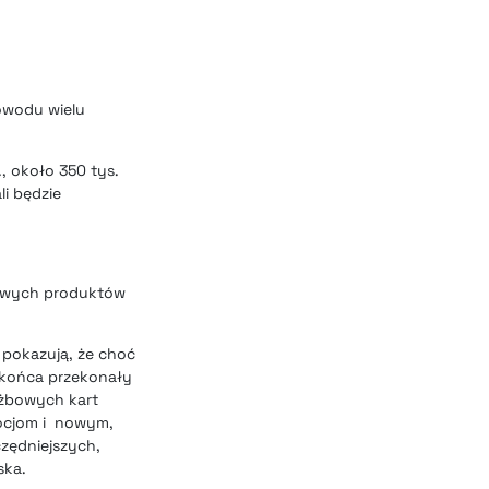
powodu wielu
, około 350 tys.
li będzie
 nowych produktów
pokazują, że choć
o końca przekonały
łużbowych kart
mocjom i nowym,
zędniejszych,
ska.