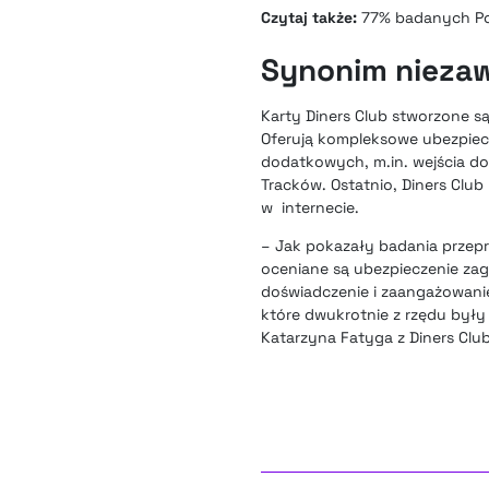
Czytaj także:
77% badanych Po
Synonim nieza
Karty Diners Club stworzone s
Oferują kompleksowe ubezpiecz
dodatkowych, m.in. wejścia d
Tracków
. Ostatnio, Diners Clu
w internecie.
– Jak pokazały badania przep
oceniane są ubezpieczenie zag
doświadczenie i zaangażowanie
które dwukrotnie z rzędu były
Katarzyna Fatyga z Diners Club