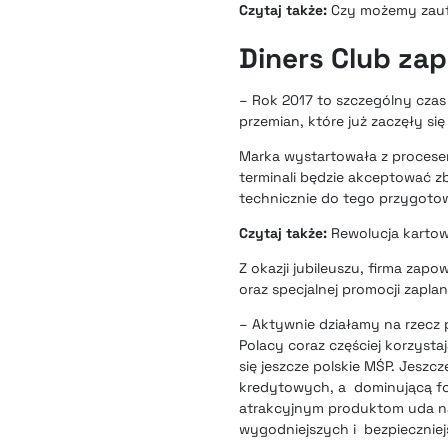
Czytaj także:
Czy możemy zauf
Diners Club za
– Rok 2017 to szczególny czas 
przemian, które już zaczęły si
Marka wystartowała z procesem 
terminali będzie akceptować zb
technicznie do tego przygoto
Czytaj także:
Rewolucja kartow
Z okazji jubileuszu, firma zap
oraz specjalnej promocji zapl
– Aktywnie działamy na rzecz
Polacy coraz częściej korzyst
się jeszcze polskie MŚP. Jeszc
kredytowych, a dominującą fo
atrakcyjnym produktom uda na
wygodniejszych i bezpieczniejs