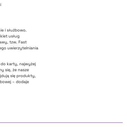
i
ie i służbowo.
kiet usług
awy, tzw. Fast
ego uwierzytelniania
do karty, najwyżej
y się, że nasze
jdują się produkty,
żbowej – dodaje