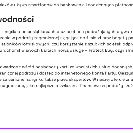
laków używa smartfonów do bankowania i codziennych płatnośc
wodności
ą z myślą o przedsiębiorcach oraz osobach podróżujących prywatn
enie w podróży zagranicznej sięgające do 1 mln zł oraz bogaty pa
o saloników lotniskowych, czy
korzystanie z szybkich ścieżek odpr
b uruchomił w swoich kartach nową usługę – Protect Buy, czyli siln
rowadzone wśród posiadaczy kart, ze wszystkich usług dodanych 
ranicznej podróży i dostęp do internetowego konta karty. Cieszym
 są cenione na rynku także przez ekspertów. W naszej ofercie zna
 nagradzane, jako najlepsze rozwiązania finansowe w podróży słu
.