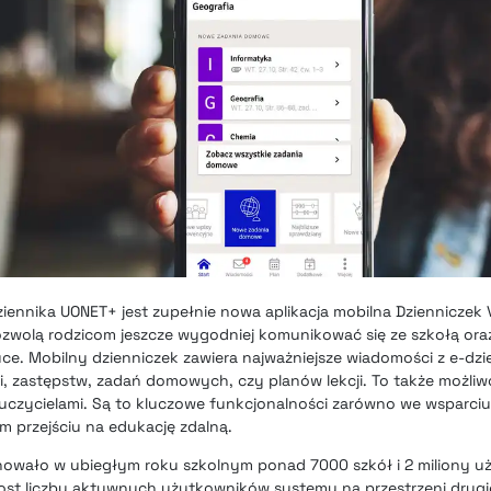
nnika UONET+ jest zupełnie nowa aplikacja mobilna Dzienniczek 
wolą rodzicom jeszcze wygodniej komunikować się ze szkołą oraz
e. Mobilny dzienniczek zawiera najważniejsze wiadomości z e-dzie
i, zastępstw, zadań domowych, czy planów lekcji. To także możli
czycielami. Są to kluczowe funkcjonalności zarówno we wsparciu
ym przejściu na edukację zdalną.
nowało w ubiegłym roku szkolnym ponad 7000 szkół i 2 miliony 
rost liczby aktywnych użytkowników systemu na przestrzeni drug