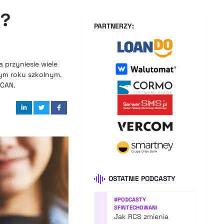
j?
PARTNERZY:
 przyniesie wiele
ym roku szkolnym.
LCAN.
OSTATNIE PODCASTY
#
PODCASTY
SFINTECHOWANI
Jak RCS zmienia