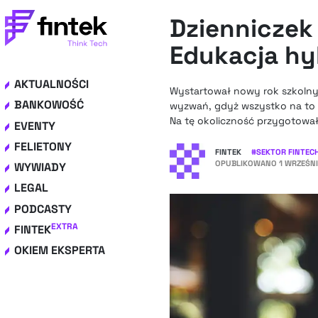
Dzienniczek 
Edukacja hy
AKTUALNOŚCI
Wystartował nowy rok szkolny 
BANKOWOŚĆ
wyzwań, gdyż wszystko na to 
Na tę okoliczność przygotował
EVENTY
FELIETONY
FINTEK
#
SEKTOR FINTEC
OPUBLIKOWANO
1 WRZEŚNI
WYWIADY
LEGAL
PODCASTY
EXTRA
FINTEK
OKIEM EKSPERTA