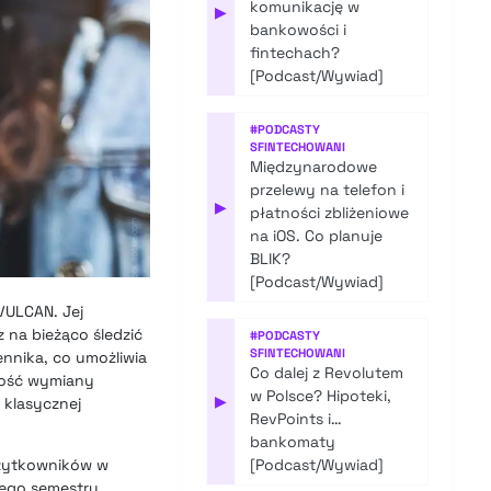
komunikację w
▶
bankowości i
fintechach?
[Podcast/Wywiad]
#
PODCASTY
SFINTECHOWANI
Międzynarodowe
przelewy na telefon i
▶
płatności zbliżeniowe
na iOS. Co planuje
BLIK?
[Podcast/Wywiad]
VULCAN. Jej
 na bieżąco śledzić
#
PODCASTY
SFINTECHOWANI
nnika, co umożliwia
Co dalej z Revolutem
wość wymiany
w Polsce? Hipoteki,
▶
 klasycznej
RevPoints i…
bankomaty
użytkowników w
[Podcast/Wywiad]
iego semestru