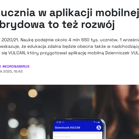
ucznia w aplikacji mobilne
brydowa to też rozwój
2020/21. Naukę podejmie około 4 mln 650 tys. uczniów. 1 września
wskazuje, że edukacja zdalna będzie obecna także w nadchodząc
 się VULCAN, który przygotował aplikację mobilną Dzienniczek VU
H
#
KORONAWIRUS
A 2020, 15:43