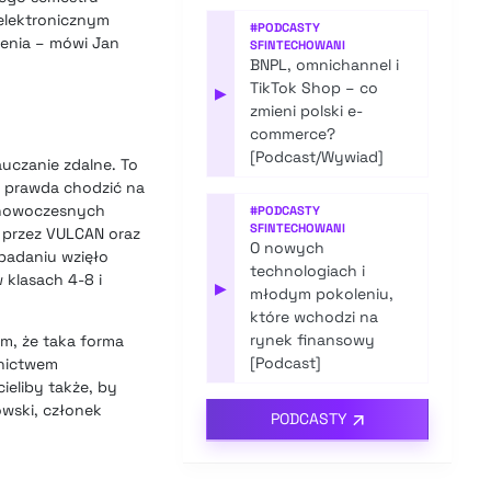
elektronicznym
#
PODCASTY
zenia – mówi Jan
SFINTECHOWANI
BNPL, omnichannel i
TikTok Shop – co
▶
zmieni polski e-
commerce?
[Podcast/Wywiad]
uczanie zdalne. To
o prawda chodzić na
z nowoczesnych
#
PODCASTY
SFINTECHOWANI
 przez VULCAN oraz
O nowych
badaniu wzięło
technologiach i
 klasach 4-8 i
▶
młodym pokoleniu,
które wchodzi na
rynek finansowy
im, że taka forma
[Podcast]
dnictwem
ieliby także, by
owski, członek
PODCASTY