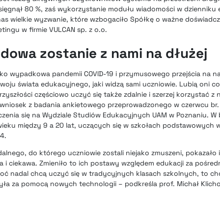
sięgnął 80 %, zaś wykorzystanie modułu wiadomości w dzienniku 
nas wielkie wyzwanie, które wzbogaciło Spółkę o ważne doświadc
etingu w firmie VULCAN sp. z o.o.
dowa zostanie z nami na dłużej
lko wypadkowa pandemii COVID-19 i przymusowego przejścia na na
zwoju świata edukacyjnego, jaki widzą sami uczniowie. Lubią oni c
przyszłości
częściowo uczyć się także zdalnie
i szerzej korzystać 
y wniosek z badania ankietowego przeprowadzonego w czerwcu br.
zenia się na Wydziale Studiów Edukacyjnych UAM w Poznaniu. W 
wieku między 9 a 20 lat, uczących się w szkołach podstawowych w
4.
alnego, do którego uczniowie zostali niejako zmuszeni, pokazało 
 i ciekawa. Zmieniło to ich postawy względem edukacji za pośre
ć nadal chcą uczyć się w tradycyjnych klasach szkolnych, to chc
była za pomocą nowych technologii – podkreśla prof. Michał Klich