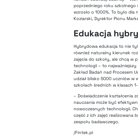
poprzedniego roku szkolnego 
wzrosło o 1000%. To było dla 
Koziarski, Dyrektor Pionu Mark
Edukacja hybry
Hybrydowa edukacja to nie ty
również naturalny kierunek ro
zajęcia do szkoły, ale chcą w 
technologii – to najważniejsz
Zakład Badań nad Procesem Uc
udział blisko 5000 uczniów w 
szkołach średnich w klasach 1-
– Doświadczenie kształcenia zd
nauczania może być efektywna
nowoczesnych technologii. Cho
część z ich zajęć realizowana 
zespołu badawczego.
/Fintek.pl