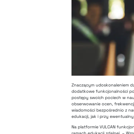
Znaczącym udoskonaleniem dzie
dodatkowe funkcjonalności poz
postępy swoich pociech w nauc
obserwowanie ocen, frekwencj
wiadomości bezpośrednio z nau
edukacji, jak i przy ewentualn
Na platformie VULCAN funkcjo
ramach edukacji zdalnej. – Wz