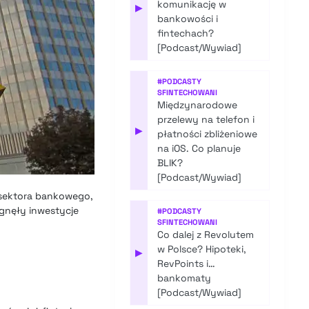
komunikację w
▶
bankowości i
fintechach?
[Podcast/Wywiad]
#
PODCASTY
SFINTECHOWANI
Międzynarodowe
przelewy na telefon i
▶
płatności zbliżeniowe
na iOS. Co planuje
BLIK?
[Podcast/Wywiad]
o sektora bankowego,
ągnęły inwestycje
#
PODCASTY
SFINTECHOWANI
Co dalej z Revolutem
w Polsce? Hipoteki,
▶
RevPoints i…
bankomaty
[Podcast/Wywiad]