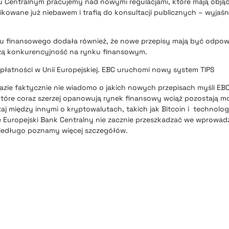
 Centralnym pracujemy nad nowymi regulacjami, które mają objąć
owane już niebawem i trafią do konsultacji publicznych – wyjaśn
u finansowego dodała również, że nowe przepisy mają być odpowi
szą konkurencyjność na rynku finansowym.
łatności w Unii Europejskiej. EBC uruchomi nowy system TIPS
 razie faktycznie nie wiadomo o jakich nowych przepisach myśli EBC
które coraz szerzej opanowują rynek finansowy wciąż pozostają 
taj
między innymi o kryptowalutach, takich jak Bitcoin
i technologi
e Europejski Bank Centralny nie zacznie przeszkadzać we wprowad
niedługo poznamy więcej szczegółów.