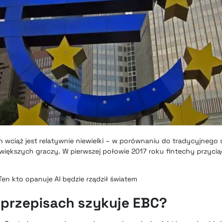
h wciąż jest relatywnie niewielki – w porównaniu do tradycyjneg
większych graczy. W pierwszej połowie 2017 roku
fintechy przyci
Ten kto opanuje AI będzie rządził światem
 przepisach szykuje EBC?