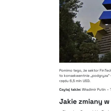
Pomimo tego, że sektor FinTec
to konsekwentnie „podgryza” 
rzędu 6,5 mln USD.
Czytaj także:
Władimir Putin – 
Jakie zmiany w