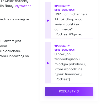
 również fintechy.
iła Nouy,
cytowana
#
PODCASTY
SFINTECHOWANI
BNPL, omnichannel i
edzią na mniejsze
TikTok Shop – co
▶
zmieni polski e-
commerce?
[Podcast/Wywiad]
. Faktem jest
mocno
#
PODCASTY
SFINTECHOWANI
i blockchain.
O nowych
zaniu innowacji na
technologiach i
▶
młodym pokoleniu,
które wchodzi na
rynek finansowy
[Podcast]
PODCASTY