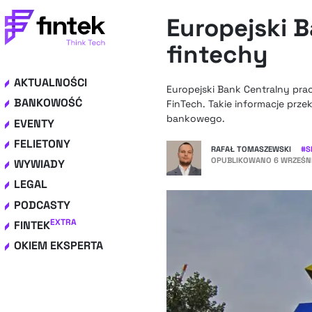
Europejski 
fintechy
AKTUALNOŚCI
Europejski Bank Centralny pra
BANKOWOŚĆ
FinTech. Takie informacje prze
bankowego.
EVENTY
FELIETONY
RAFAŁ TOMASZEWSKI
#
S
OPUBLIKOWANO
6 WRZEŚNI
WYWIADY
LEGAL
PODCASTY
EXTRA
FINTEK
OKIEM EKSPERTA