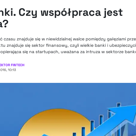
nki. Czy współpraca jest
a?
czasu znajduje się w niewidzialnej walce pomiędzy gałęziami prze
znajduje się sektor finansowy, czyli wielkie banki i ubezpieczycie
opierająca się na startupach, uważana za intruza w sektorze ban
EKTOR FINTECH
016, 10:13