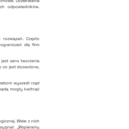
Techowe. Oczekiwania
ych odpowiedników.
h rozwiązań. Często
ograniczeń dla firm
jest sens tworzenia
 co jest dozwolone,
rzebom wyszedł rząd
 będą mogły kwitnąć
icznej. Wiele z nich
sygnał: „Wspieramy