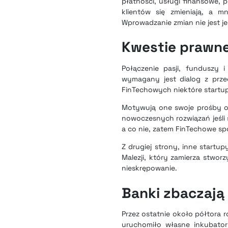
płatności, usługi finansowe, p
klientów się zmieniają, a m
Wprowadzanie zmian nie jest je
Kwestie prawn
Połączenie pasji, funduszy 
wymagany jest dialog z przed
FinTechowych niektóre startu
Motywują one swoje prośby ob
nowoczesnych rozwiązań jeśli
a co nie, zatem FinTechowe sp
Z drugiej strony, inne start
Malezji, który zamierza stwo
nieskrępowanie.
Banki zbaczają 
Przez ostatnie około półtora 
uruchomiło własne inkubator