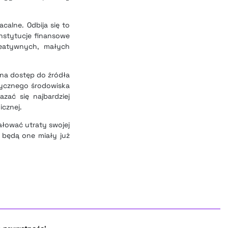
calne. Odbija się to
instytucje finansowe
eatywnych, małych
 na dostęp do źródła
tycznego środowiska
ać się najbardziej
icznej.
łować utraty swojej
e będą one miały już