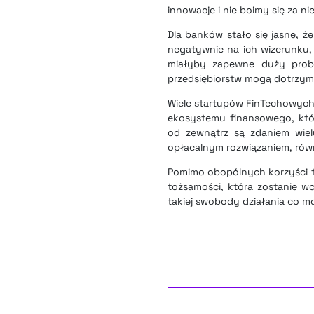
innowacje i nie boimy się za nie
Dla banków stało się jasne, ż
negatywnie na ich wizerunku, 
miałyby zapewne duży prob
przedsiębiorstw mogą dotrzy
Wiele startupów FinTechowych 
ekosystemu finansowego, któ
od zewnątrz są zdaniem wiel
opłacalnym rozwiązaniem, równ
Pomimo obopólnych korzyści t
tożsamości, która zostanie w
takiej swobody działania co m