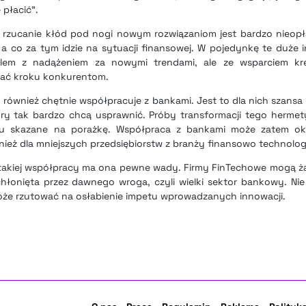
 płacić”.
e rzucanie kłód pod nogi nowym rozwiązaniom jest bardzo nieopła
a co za tym idzie na sytuacji finansowej. W pojedynkę te duże 
lem z nadążeniem za nowymi trendami, ale ze wsparciem kr
mać kroku konkurentom.
również chętnie współpracuje z bankami. Jest to dla nich szansa
ry tak bardzo chcą usprawnić. Próby transformacji tego herme
u skazane na porażkę. Współpraca z bankami może zatem okaz
ież dla mniejszych przedsiębiorstw z branży finansowo technolog
akiej współpracy ma ona pewne wady. Firmy FinTechowe mogą ża
chłonięta przez dawnego wroga, czyli wielki sektor bankowy. Ni
oże rzutować na osłabienie impetu wprowadzanych innowacji.