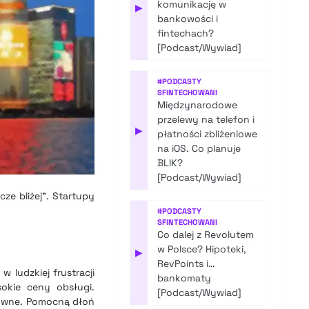
komunikację w
▶
bankowości i
fintechach?
[Podcast/Wywiad]
#
PODCASTY
SFINTECHOWANI
Międzynarodowe
przelewy na telefon i
▶
płatności zbliżeniowe
na iOS. Co planuje
BLIK?
[Podcast/Wywiad]
cze bliżej”. Startupy
#
PODCASTY
SFINTECHOWANI
Co dalej z Revolutem
w Polsce? Hipoteki,
▶
RevPoints i…
 ludzkiej frustracji
bankomaty
okie ceny obsługi.
[Podcast/Wywiad]
towne. Pomocną dłoń