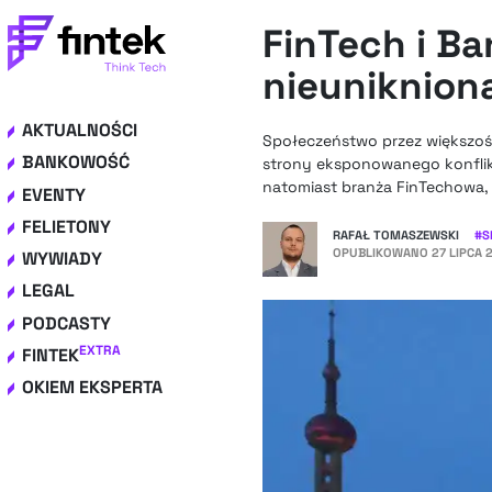
FinTech i Ba
nieuniknion
AKTUALNOŚCI
Społeczeństwo przez większość 
BANKOWOŚĆ
strony eksponowanego konfliktu 
natomiast branża FinTechowa, 
EVENTY
FELIETONY
RAFAŁ TOMASZEWSKI
#
S
OPUBLIKOWANO
27 LIPCA 2
WYWIADY
LEGAL
PODCASTY
EXTRA
FINTEK
OKIEM EKSPERTA