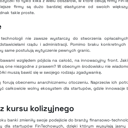
ożyczki to tylko kilka z wielu obszarów, w które celują firmy Fin
niejsze firmy są dużo bardziej elastyczne od swoich większ
dnak takie proste.
e
i technologii nie zawsze wystarczy do stworzenia opłacalnyc
stawicielami rządu i administracji. Pomimo braku konkretnych 
py same postulują wytyczenie pewnych granic.
awami względem pójścia na całość, na innowacyjny front. Jaki 
 są one niezgodne z prawem? W obecnym środowisku nie wiadomo
ółki muszą bawić się w swojego rodzaju zgadywankę.
upy forują obecnemu anarchicznemu otoczeniu. Naprzeciw ich pot
rzyć całkowicie wolny ekosystem dla startupów, gdzie innowacje
z kursu kolizyjnego
roku banki zmieniły swoje podejście do branży finansowo-technolog
y dla startupów FinTechowych, dzięki którym wysyłają jasny 