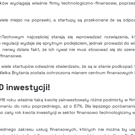
ków wyciągają właśnie firmy technologiczno-finansowe, poprze
iele miejsc na poprawki, a startupy są przekonane że są odpo
inTechowym najczęściej starają się wprowadzać rozwiązania, k
e regulacji wydaje się sprytnym podejściem, jednak prowadzi do w
a nerwy działa fakt, że ich rywal nie musi stosować się do szer
 finansowe.
at wiele startupów odważnie stwierdzało, że są w stanie podkopa
ielka Brytania została ochrzczona mianem centrum finansowych i
 inwestycji!
2016 roku właśnie taką kwotę zainwestowały różne podmioty w fi
naniu do roku poprzedniego, aż o 67%. Dla lepszego porównan
zez cały rok kwota inwestycji w sektor finansowo technologiczny w
ednego zakresu usług finansowych, których nie można by uspr