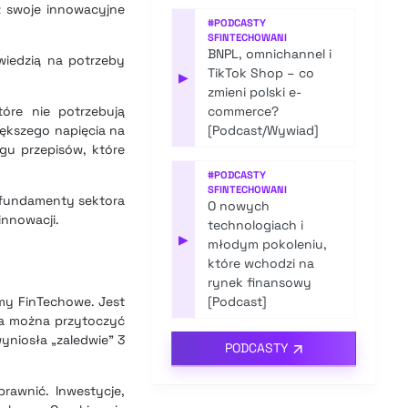
z swoje innowacyjne
#
PODCASTY
SFINTECHOWANI
BNPL, omnichannel i
wiedzią na potrzeby
TikTok Shop – co
▶
zmieni polski e-
tóre nie potrzebują
commerce?
iększego napięcia na
[Podcast/Wywiad]
egu przepisów, które
#
PODCASTY
SFINTECHOWANI
ć fundamenty sektora
O nowych
nnowacji.
technologiach i
▶
młodym pokoleniu,
które wchodzi na
rynek finansowy
rmy FinTechowe. Jest
[Podcast]
ia można przytoczyć
yniosła „zaledwie” 3
PODCASTY
awnić. Inwestycje,