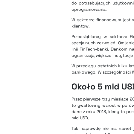
do potrzebujących użytkowni
oprogramowania.
W sektorze finansowym jest w
klientów.
Przedsiębiorcy w sektorze F
specjalnych zezwoleń. Omijani
linii FinTech-banki. Bankom n
ograniczają większe instytucje
W przeciągu ostatnich kilku l
bankowego. W szczególności W
Około 5 mld USD
Przez pierwsze trzy miesiące 
to gwałtowny wzrost w porów
dane z roku 2013, kiedy to pr
mld USD.
Tak naprawdę nie ma nawet j