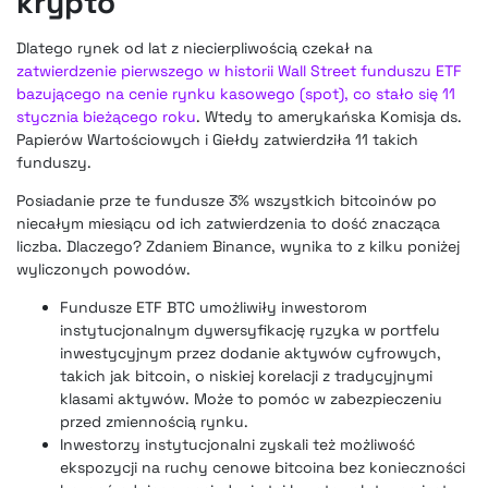
krypto
Dlatego rynek od lat z niecierpliwością czekał na
zatwierdzenie pierwszego w historii Wall Street funduszu ETF
bazującego na cenie rynku kasowego (spot), co stało się 11
stycznia bieżącego roku
. Wtedy to amerykańska Komisja ds.
Papierów Wartościowych i Giełdy zatwierdziła 11 takich
funduszy.
Posiadanie prze te fundusze 3% wszystkich bitcoinów po
niecałym miesiącu od ich zatwierdzenia to dość znacząca
liczba. Dlaczego? Zdaniem Binance, wynika to z kilku poniżej
wyliczonych powodów.
Fundusze ETF BTC umożliwiły inwestorom
instytucjonalnym dywersyfikację ryzyka w portfelu
inwestycyjnym przez dodanie aktywów cyfrowych,
takich jak bitcoin, o niskiej korelacji z tradycyjnymi
klasami aktywów. Może to pomóc w zabezpieczeniu
przed zmiennością rynku.
Inwestorzy instytucjonalni zyskali też możliwość
ekspozycji na ruchy cenowe bitcoina bez konieczności