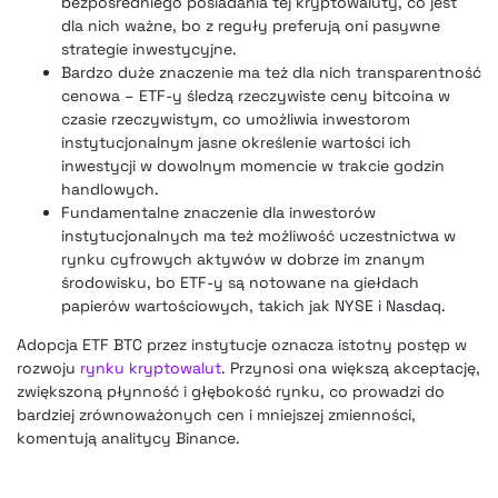
bezpośredniego posiadania tej kryptowaluty, co jest
dla nich ważne, bo z reguły preferują oni pasywne
strategie inwestycyjne.
Bardzo duże znaczenie ma też dla nich transparentność
cenowa – ETF-y śledzą rzeczywiste ceny bitcoina w
czasie rzeczywistym, co umożliwia inwestorom
instytucjonalnym jasne określenie wartości ich
inwestycji w dowolnym momencie w trakcie godzin
handlowych.
Fundamentalne znaczenie dla inwestorów
instytucjonalnych ma też możliwość uczestnictwa w
rynku cyfrowych aktywów w dobrze im znanym
środowisku, bo ETF-y są notowane na giełdach
papierów wartościowych, takich jak NYSE i Nasdaq.
Adopcja ETF BTC przez instytucje oznacza istotny postęp w
rozwoju
rynku kryptowalut
. Przynosi ona większą akceptację,
zwiększoną płynność i głębokość rynku, co prowadzi do
bardziej zrównoważonych cen i mniejszej zmienności,
komentują analitycy
Binance.