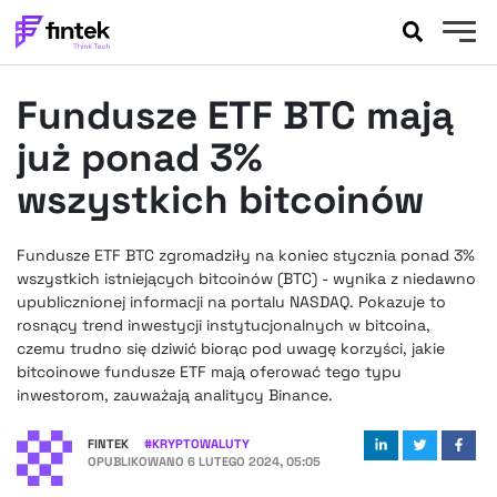
AKTUALNOŚCI
Fundusze ETF BTC mają
BANKOWOŚĆ
EVENTY
już ponad 3%
FELIETONY
wszystkich bitcoinów
WYWIADY
LEGAL
Fundusze ETF BTC zgromadziły na koniec stycznia ponad 3%
PODCASTY
wszystkich istniejących bitcoinów (BTC) - wynika z niedawno
EXTRA
upublicznionej informacji na portalu NASDAQ. Pokazuje to
FINTEK
rosnący trend inwestycji instytucjonalnych w bitcoina,
OKIEM EKSPERTA
czemu trudno się dziwić biorąc pod uwagę korzyści, jakie
bitcoinowe fundusze ETF mają oferować tego typu
inwestorom, zauważają analitycy Binance.
FINTEK
#
KRYPTOWALUTY
OPUBLIKOWANO
6 LUTEGO 2024, 05:05