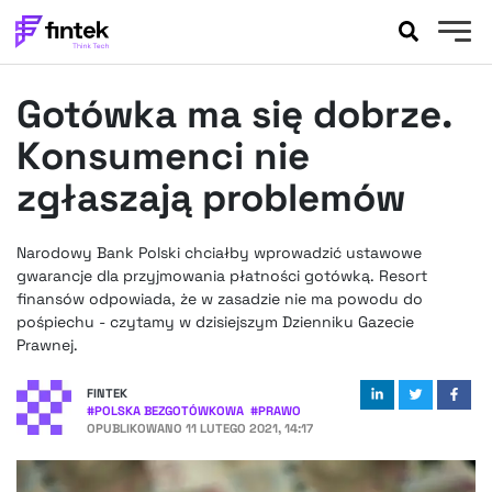
AKTUALNOŚCI
Gotówka ma się dobrze.
BANKOWOŚĆ
EVENTY
Konsumenci nie
FELIETONY
zgłaszają problemów
WYWIADY
LEGAL
Narodowy Bank Polski chciałby wprowadzić ustawowe
PODCASTY
gwarancje dla przyjmowania płatności gotówką. Resort
EXTRA
finansów odpowiada, że w zasadzie nie ma powodu do
FINTEK
pośpiechu - czytamy w dzisiejszym Dzienniku Gazecie
OKIEM EKSPERTA
Prawnej.
FINTEK
#
POLSKA BEZGOTÓWKOWA
#
PRAWO
OPUBLIKOWANO
11 LUTEGO 2021, 14:17