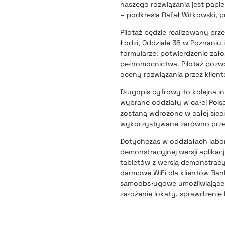
naszego rozwiązania jest papi
– podkreśla Rafał Witkowski, pr
Pilotaż będzie realizowany prz
Łodzi, Oddziale 38 w Poznaniu 
formularze: potwierdzenie zało
pełnomocnictwa. Pilotaż pozwo
oceny rozwiązania przez klien
Długopis cyfrowy to kolejna i
wybrane oddziały w całej Pol
zostaną wdrożone w całej siec
wykorzystywane zarówno przez 
Dotychczas w oddziałach labo
demonstracyjnej wersji aplikac
tabletów z wersją demonstracy
darmowe WiFi dla klientów Ban
samoobsługowe umożliwiające 
założenie lokaty, sprawdzenie 