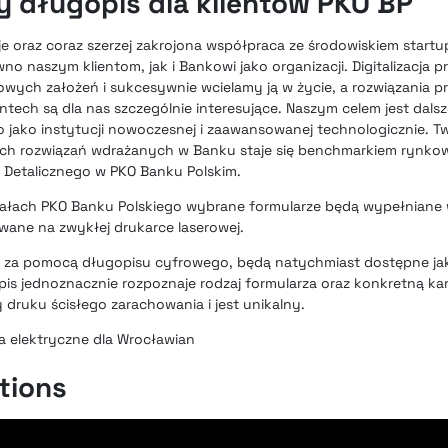
y długopis dla klientów PKO BP
e oraz coraz szerzej zakrojona współpraca ze środowiskiem start
o naszym klientom, jak i Bankowi jako organizacji. Digitalizacja p
czowych założeń i sukcesywnie wcielamy ją w życie, a rozwiązania
intech
są dla nas szczególnie interesujące. Naszym celem jest dals
 jako instytucji nowoczesnej i zaawansowanej technologicznie. 
nych rozwiązań wdrażanych w Banku staje się benchmarkiem ryn
a Detalicznego w PKO Banku Polskim.
iałach PKO Banku Polskiego
wybrane formularze będą wypełniane 
ane na zwykłej drukarce laserowej.
nta za pomocą długopisu cyfrowego, będą natychmiast dostępne ja
 jednoznacznie rozpoznaje rodzaj formularza oraz konkretną kar
druku ścisłego zarachowania i jest unikalny.
uta elektryczne dla Wrocławian
utions