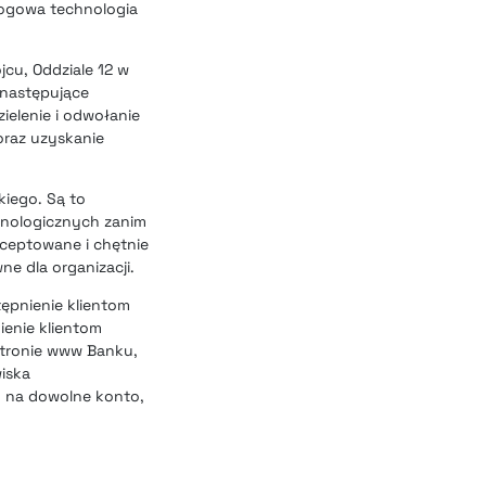
alogowa technologia
jcu, Oddziale 12 w
 następujące
ielenie i odwołanie
oraz uzyskanie
kiego. Są to
hnologicznych zanim
kceptowane i chętnie
e dla organizacji.
ępnienie klientom
ienie klientom
stronie www Banku,
wiska
y na dowolne konto,