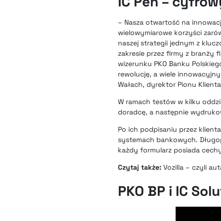
IC Pen – cyfrow
– Nasza otwartość na innowacj
wielowymiarowe korzyści zarówn
naszej strategii jednym z klu
zakresie przez
firmy z branży f
wizerunku PKO Banku Polskiego
rewolucję, a wiele innowacyj
Wałach, dyrektor Pionu Klient
W ramach testów w
kilku oddz
doradcę, a następnie wydrukow
Po ich podpisaniu przez klie
systemach bankowych. Długopis
każdy formularz posiada cechy 
Czytaj także:
Vozilla – czyli a
PKO BP i IC Sol