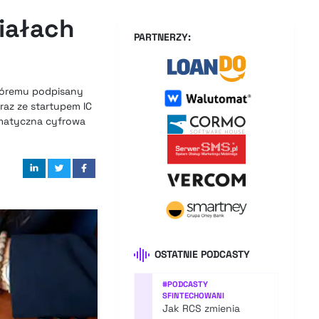
iałach
PARTNERZY:
któremu podpisany
raz ze startupem IC
omatyczna cyfrowa
OSTATNIE PODCASTY
#
PODCASTY
SFINTECHOWANI
Jak RCS zmienia