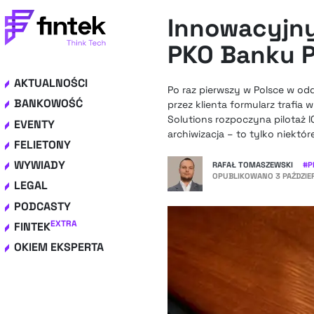
Innowacyjny
PKO Banku P
AKTUALNOŚCI
Po raz pierwszy w Polsce w od
BANKOWOŚĆ
przez klienta formularz trafi
Solutions rozpoczyna pilotaż 
EVENTY
archiwizacja – to tylko niektó
FELIETONY
WYWIADY
RAFAŁ TOMASZEWSKI
#
P
OPUBLIKOWANO
3 PAŹDZIER
LEGAL
PODCASTY
EXTRA
FINTEK
OKIEM EKSPERTA