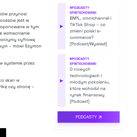
#
PODCASTY
SFINTECHOWANI
upów przynosi
BNPL, omnichannel i
rocesów jest w
TikTok Shop – co
▶
 proponowane w tym
zmieni polski e-
ze wzmacnianie
commerce?
Tworzymy cyfrową
[Podcast/Wywiad]
kowym – mówi Szymon
#
PODCASTY
w systemie przez
SFINTECHOWANI
O nowych
technologiach i
ko skan w
▶
młodym pokoleniu,
tkę czy stronę –
które wchodzi na
rynek finansowy
[Podcast]
PODCASTY