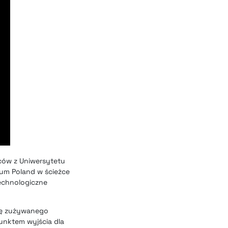
ów z Uniwersytetu
rum Poland w ścieżce
technologiczne
ję zużywanego
unktem wyjścia dla