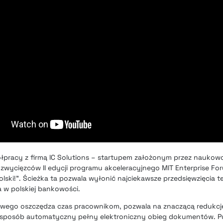
łpracy z firmą IC Solutions
– startupem założonym przez naukowc
zwycięzców II edycji programu akceleracyjnego MIT Enterprise Fo
olski!”. Ścieżka ta pozwala wyłonić najciekawsze przedsięwzięcia 
 w polskiej bankowości.
owego oszczędza czas pracownikom, pozwala na znaczącą redukc
 sposób automatyczny pełny elektroniczny obieg dokumentów. P