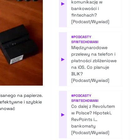
komunikację w
▶
bankowości i
fintechach?
[Podcast/Wywiad]
#
PODCASTY
SFINTECHOWANI
Międzynarodowe
przelewy na telefon i
▶
płatności zbliżeniowe
na iOS. Co planuje
BLIK?
[Podcast/Wywiad]
pisanego na papierze.
#
PODCASTY
SFINTECHOWANI
efektywne i szybkie
Co dalej z Revolutem
kanować
w Polsce? Hipoteki,
▶
RevPoints i…
bankomaty
[Podcast/Wywiad]