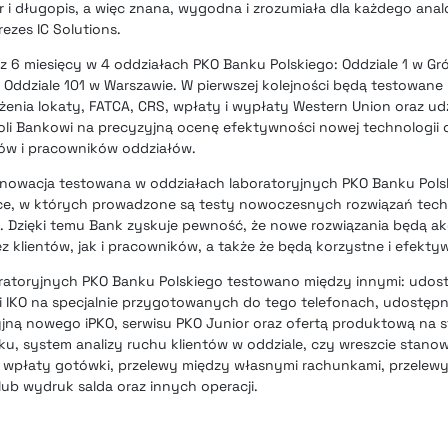
er i długopis, a więc znana, wygodna i zrozumiała dla każdego an
ezes IC Solutions.
ez 6 miesięcy w 4 oddziałach PKO Banku Polskiego: Oddziale 1 w Gró
i Oddziale 101 w Warszawie. W pierwszej kolejności będą testowane
żenia lokaty, FATCA, CRS, wpłaty i wypłaty Western Union oraz udz
li Bankowi na precyzyjną ocenę efektywności nowej technologii 
tów i pracowników oddziałów.
nnowacja testowana w oddziałach laboratoryjnych PKO Banku Pols
sce, w których prowadzone są testy nowoczesnych rozwiązań tec
i. Dzięki temu Bank zyskuje pewność, że nowe rozwiązania będą a
klientów, jak i pracowników, a także że będą korzystne i efektywn
ratoryjnych PKO Banku Polskiego testowano między innymi: udost
ji IKO na specjalnie przygotowanych do tego telefonach, udostępn
jną nowego iPKO, serwisu PKO Junior oraz ofertą produktową na 
ku, system analizy ruchu klientów w oddziale, czy wreszcie stano
wpłaty gotówki, przelewy między własnymi rachunkami, przelew
lub wydruk salda oraz innych operacji.