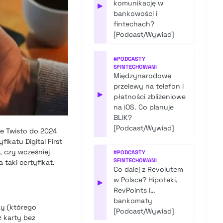
komunikację w
▶
bankowości i
fintechach?
[Podcast/Wywiad]
#
PODCASTY
SFINTECHOWANI
Międzynarodowe
przelewy na telefon i
▶
płatności zbliżeniowe
na iOS. Co planuje
BLIK?
[Podcast/Wywiad]
że
Twisto do 2024
fikatu Digital First
, czy wcześniej
#
PODCASTY
SFINTECHOWANI
 taki certyfikat.
Co dalej z Revolutem
w Polsce? Hipoteki,
▶
RevPoints i…
bankomaty
ay (którego
[Podcast/Wywiad]
z karty bez