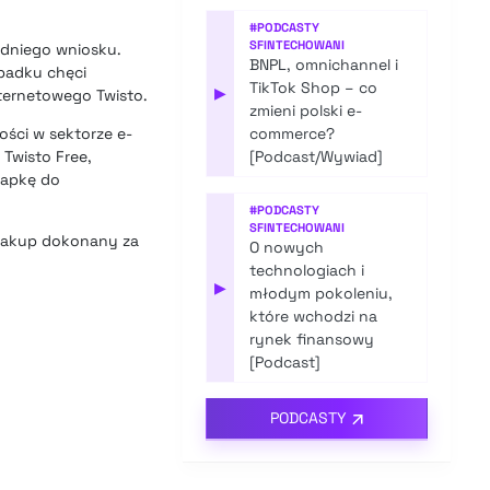
#
PODCASTY
SFINTECHOWANI
edniego wniosku.
BNPL, omnichannel i
ypadku chęci
TikTok Shop – co
▶
nternetowego Twisto.
zmieni polski e-
ości w sektorze e-
commerce?
 Twisto Free
,
[Podcast/Wywiad]
i apkę do
#
PODCASTY
SFINTECHOWANI
zakup dokonany za
O nowych
technologiach i
▶
młodym pokoleniu,
które wchodzi na
rynek finansowy
[Podcast]
PODCASTY