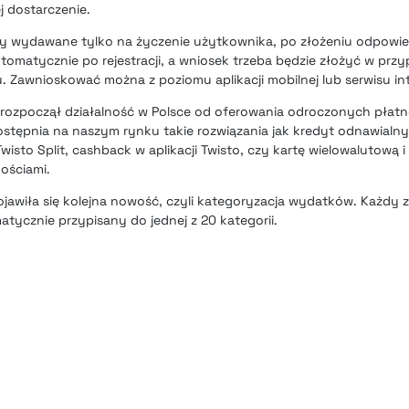
j dostarczenie.
yły wydawane tylko na życzenie użytkownika, po złożeniu odpowi
tomatycznie po rejestracji, a wniosek trzeba będzie złożyć w prz
u. Zawnioskować można z poziomu aplikacji mobilnej lub serwisu i
y rozpoczął działalność w Polsce od oferowania odroczonych płatn
stępnia na naszym rynku takie rozwiązania jak
kredyt odnawialny
isto Split
,
cashback w aplikacji Twisto
, czy kartę wielowalutową 
ościami.
pojawiła się kolejna nowość, czyli kategoryzacja wydatków
. Każdy 
tycznie przypisany do jednej z 20 kategorii.