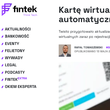
Kartę wirtu
automatyczni
AKTUALNOŚCI
Twisto przygotowało aktualiza
BANKOWOŚĆ
wirtualnych zaraz po rejestracji
EVENTY
RAFAŁ TOMASZEWSKI
#
S
FELIETONY
OPUBLIKOWANO
13 MAJA 2
WYWIADY
LEGAL
PODCASTY
EXTRA
FINTEK
OKIEM EKSPERTA