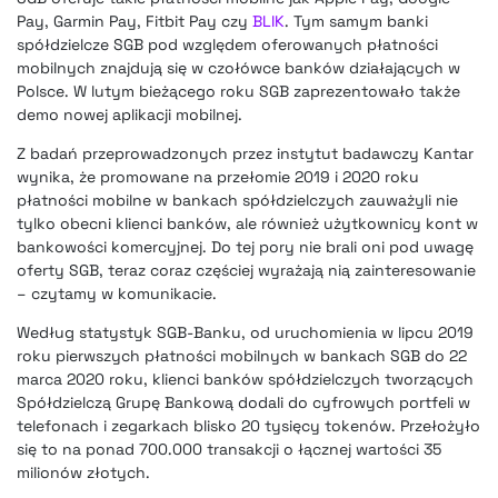
Pay, Garmin Pay, Fitbit Pay czy
BLIK
. Tym samym banki
spółdzielcze SGB pod względem oferowanych płatności
mobilnych znajdują się w czołówce banków działających w
Polsce. W lutym bieżącego roku
SGB zaprezentowało także
demo nowej aplikacji mobilnej
.
Z badań przeprowadzonych przez instytut badawczy Kantar
wynika, że promowane na przełomie 2019 i 2020 roku
płatności mobilne w bankach spółdzielczych zauważyli nie
tylko obecni klienci banków, ale również użytkownicy kont w
bankowości komercyjnej. Do tej pory nie brali oni pod uwagę
oferty SGB, teraz coraz częściej wyrażają nią zainteresowanie
– czytamy w komunikacie.
Według statystyk SGB-Banku, od uruchomienia w lipcu 2019
roku pierwszych płatności mobilnych w bankach SGB do 22
marca 2020 roku, klienci banków spółdzielczych tworzących
Spółdzielczą Grupę Bankową dodali do cyfrowych portfeli w
telefonach i zegarkach blisko 20 tysięcy tokenów. Przełożyło
się to na ponad 700.000 transakcji o łącznej wartości 35
milionów złotych.