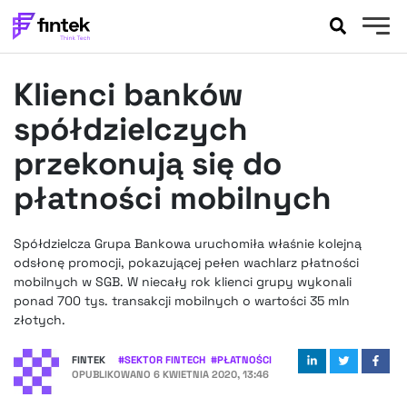
AKTUALNOŚCI
Klienci banków
BANKOWOŚĆ
EVENTY
spółdzielczych
FELIETONY
przekonują się do
WYWIADY
płatności mobilnych
LEGAL
PODCASTY
Spółdzielcza Grupa Bankowa uruchomiła właśnie kolejną
EXTRA
FINTEK
odsłonę promocji, pokazującej pełen wachlarz płatności
OKIEM EKSPERTA
mobilnych w SGB. W niecały rok klienci grupy wykonali
ponad 700 tys. transakcji mobilnych o wartości 35 mln
złotych.
FINTEK
#
SEKTOR FINTECH
#
PŁATNOŚCI
OPUBLIKOWANO
6 KWIETNIA 2020, 13:46