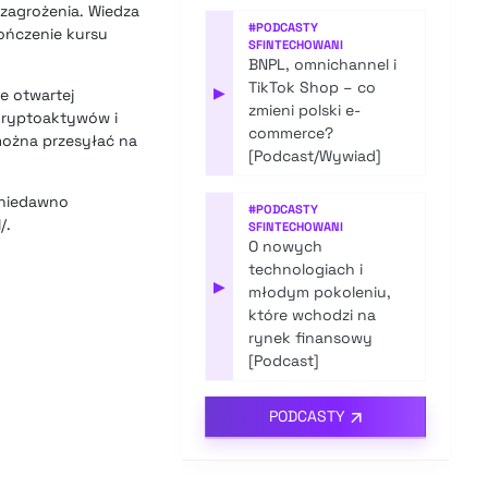
zagrożenia. Wiedza
#
PODCASTY
ończenie kursu
SFINTECHOWANI
BNPL, omnichannel i
TikTok Shop – co
▶
e otwartej
zmieni polski e-
kryptoaktywów i
commerce?
można przesyłać na
[Podcast/Wywiad]
 niedawno
#
PODCASTY
/.
SFINTECHOWANI
O nowych
technologiach i
▶
młodym pokoleniu,
które wchodzi na
rynek finansowy
[Podcast]
PODCASTY