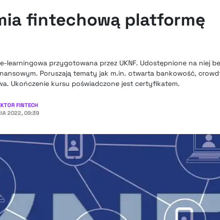
ia fintechową platformę
e-learningowa przygotowana przez UKNF. Udostępnione na niej be
inansowym. Poruszają tematy jak m.in. otwarta bankowość, crow
a. Ukończenie kursu poświadczone jest certyfikatem.
EKTOR FINTECH
IA 2022, 09:39