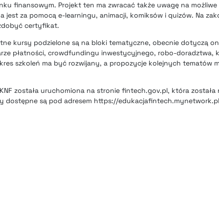
nku finansowym. Projekt ten ma zwracać także uwagę na możliwe 
 jest za pomocą e-learningu, animacji, komiksów i quizów. Na zak
zdobyć certyfikat.
tne kursy podzielone są na bloki tematyczne, obecnie dotyczą on
arze płatności, crowdfundingu inwestycyjnego, robo-doradztwa, 
kres szkoleń ma być rozwijany, a propozycje kolejnych tematów 
KNF została uruchomiona na stronie fintech.gov.pl, która została
y dostępne są pod adresem https://edukacjafintech.mynetwork.pl