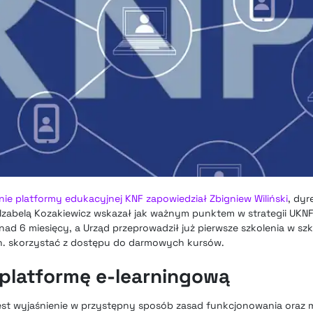
ie platformy edukacyjnej KNF zapowiedział Zbigniew Wiliński
, dy
 Izabelą Kozakiewicz wskazał jak ważnym punktem w strategii UKNF
ad 6 miesięcy, a Urząd przeprowadził już pierwsze szkolenia w sz
in. skorzystać z dostępu do darmowych kursów.
platformę e-learningową
est wyjaśnienie w przystępny sposób zasad funkcjonowania oraz mo