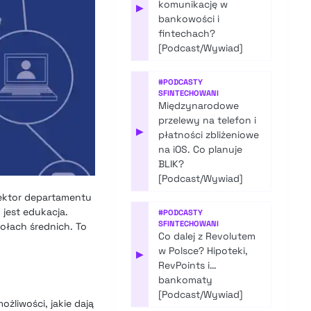
komunikację w
▶
bankowości i
fintechach?
[Podcast/Wywiad]
#
PODCASTY
SFINTECHOWANI
Międzynarodowe
przelewy na telefon i
▶
płatności zbliżeniowe
na iOS. Co planuje
BLIK?
[Podcast/Wywiad]
rektor departamentu
 jest edukacja.
#
PODCASTY
SFINTECHOWANI
kołach średnich. To
Co dalej z Revolutem
w Polsce? Hipoteki,
▶
RevPoints i…
bankomaty
[Podcast/Wywiad]
żliwości, jakie dają