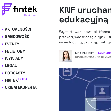
KNF urucham
edukacyjną
AKTUALNOŚCI
Wystartowała nowa platforma 
BANKOWOŚĆ
przekazywać wiedzę o rynku f
inwestycyjny, czy kryptoaktyw
EVENTY
FELIETONY
MONIKA LIPIEC
#
KNF
#
S
OPUBLIKOWANO
13 STYCZN
WYWIADY
LEGAL
PODCASTY
EXTRA
FINTEK
OKIEM EKSPERTA