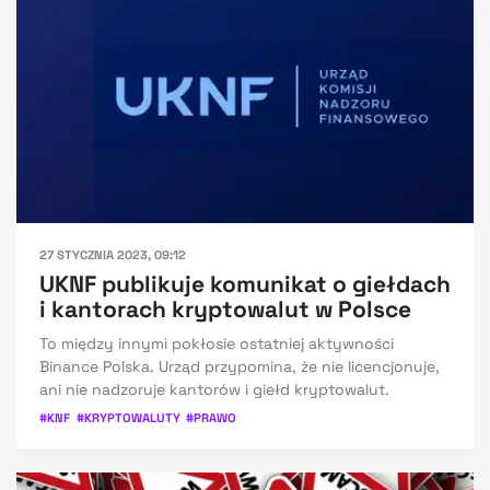
27 STYCZNIA 2023, 09:12
UKNF publikuje komunikat o giełdach
i kantorach kryptowalut w Polsce
To między innymi pokłosie ostatniej aktywności
Binance Polska. Urząd przypomina, że nie licencjonuje,
ani nie nadzoruje kantorów i giełd kryptowalut.
#
KNF
#
KRYPTOWALUTY
#
PRAWO