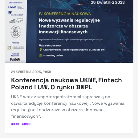
21 KWIETNIA 2023, 11:38
Konferencja naukowa UKNF, Fintech
Poland i UW. O rynku BNPL
UKNF wraz z współorganizatorami zapraszają na
czwartą edycję konferencji naukowej „Nowe wyzwania
regulacyjne i nadzorcze w obszarze innowacji
finansowych”.
#
KNF
#
BNPL