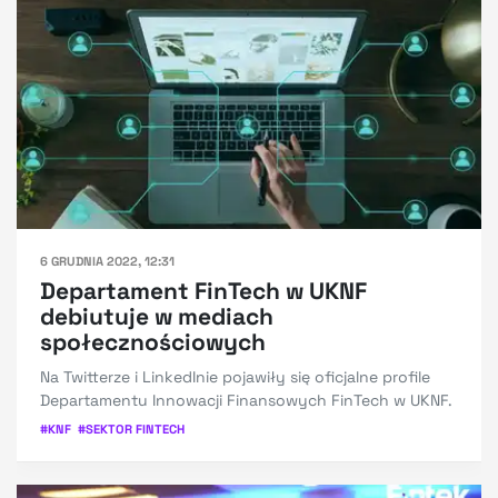
6 GRUDNIA 2022, 12:31
Departament FinTech w UKNF
debiutuje w mediach
społecznościowych
Na Twitterze i LinkedInie pojawiły się oficjalne profile
Departamentu Innowacji Finansowych FinTech w UKNF.
#
KNF
#
SEKTOR FINTECH