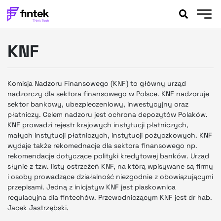
AKTUALNOŚCI
KNF
BANKOWOŚĆ
EVENTY
FELIETONY
Komisja Nadzoru Finansowego (KNF) to główny urząd
WYWIADY
nadzorczy dla sektora finansowego w Polsce. KNF nadzoruje
sektor bankowy, ubezpieczeniowy, inwestycyjny oraz
LEGAL
płatniczy. Celem nadzoru jest ochrona depozytów Polaków.
PODCASTY
KNF prowadzi rejestr krajowych instytucji płatniczych,
EXTRA
FINTEK
małych instytucji płatniczych, instytucji pożyczkowych. KNF
wydaje także rekomednacje dla sektora finansowego np.
OKIEM EKSPERTA
rekomendacje dotyczące polityki kredytowej banków. Urząd
słynie z tzw. listy ostrzeżeń KNF, na którą wpisywane są firmy
i osoby prowadzące działalność niezgodnie z obowiązującymi
przepisami. Jedną z inicjatyw KNF jest piaskownica
regulacyjna dla fintechów. Przewodniczącym KNF jest dr hab.
Jacek Jastrzębski.