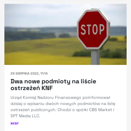
29 SIERPNIA 2022, 11:14
Dwa nowe podmioty na liście
ostrzeżeń KNF
Urząd Komisji Nadzoru Finansowego poinformował
dzisiaj o wpisaniu dwóch nowych podmiotów na listę
ostrzeżeń publicznych. Chodzi o spółki CBS Market i
SPT Media LLC.
#
KNF