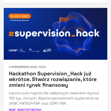
4 PAŹDZIERNIKA 2022, 10:34
Hackathon Supervision_Hack już
wkrótce. Stwórz rozwiązanie, które
zmieni rynek finansowy
Łączna pula nagród dla najlepszych zespołów wynosi
120 tys. złotych. Współorganizatorami wydarzenia są
UKNF, FINTECH KNF oraz CSIRT KNF.
#
KNF
#
SEKTOR FINTECH