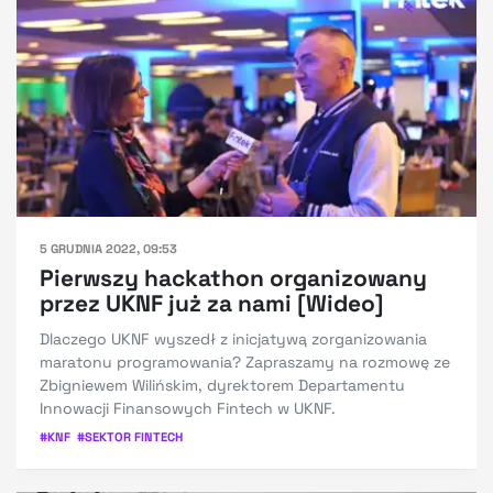
5 GRUDNIA 2022, 09:53
Pierwszy hackathon organizowany
przez UKNF już za nami [Wideo]
Dlaczego UKNF wyszedł z inicjatywą zorganizowania
maratonu programowania? Zapraszamy na rozmowę ze
Zbigniewem Wilińskim, dyrektorem Departamentu
Innowacji Finansowych Fintech w UKNF.
#
KNF
#
SEKTOR FINTECH