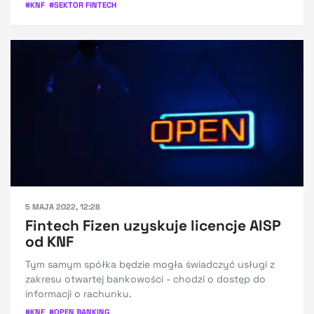
#
KNF
#
SEKTOR FINTECH
5 MAJA 2022, 12:28
Fintech Fizen uzyskuje licencje AISP
od KNF
Tym samym spółka będzie mogła świadczyć usługi z
zakresu otwartej bankowości - chodzi o dostęp do
informacji o rachunku.
#
KNF
#
OPEN BANKING