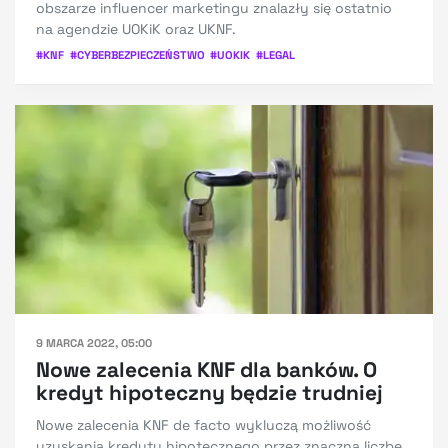
obszarze influencer marketingu znalazły się ostatnio
na agendzie UOKiK oraz UKNF.
#
KNF
#
CYBERBEZPIECZEŃSTWO
#
UOKIK
#
LEGAL
9 MARCA 2022, 05:00
Nowe zalecenia KNF dla banków. O
kredyt hipoteczny będzie trudniej
Nowe zalecenia KNF de facto wykluczą możliwość
uzyskania kredytu hipotecznego przez znaczną liczbę