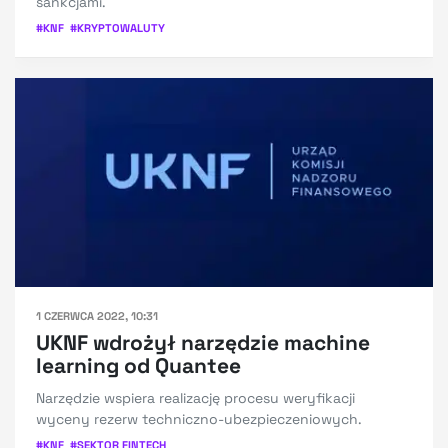
sankcjami.
#
KNF
#
KRYPTOWALUTY
1 CZERWCA 2022, 10:31
UKNF wdrożył narzędzie machine
learning od Quantee
Narzędzie wspiera realizację procesu weryfikacji
wyceny rezerw techniczno-ubezpieczeniowych.
#
KNF
#
SEKTOR FINTECH