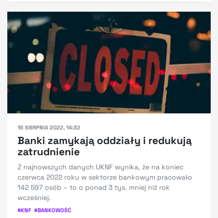
16 SIERPNIA 2022, 14:32
Banki zamykają oddziały i redukują
zatrudnienie
Z najnowszych danych UKNF wynika, że na koniec
czerwca 2022 roku w sektorze bankowym pracowało
142 597 osób – to o ponad 3 tys. mniej niż rok
wcześniej.
#
KNF
#
BANKOWOŚĆ