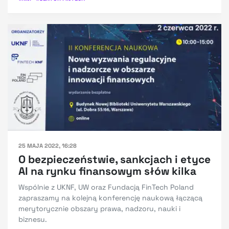
25 MAJA 2022, 16:28
O bezpieczeństwie, sankcjach i etyce
AI na rynku finansowym słów kilka
Wspólnie z UKNF, UW oraz Fundacją FinTech Poland
zapraszamy na kolejną konferencję naukową łączącą
merytorycznie obszary prawa, nadzoru, nauki i
biznesu.