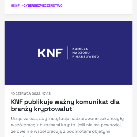
#
KNF
#
CYBERBEZPIECZEŃSTWO
10 CZERWCA 2022, 17:48
KNF publikuje ważny komunikat dla
branży kryptowalut
Urząd zaleca, aby instytucje nadzorowane zakończyły
współpracę z biznesami krypto, jeśli nie ma pewności,
że owe nie współpracują z podmiotami objętymi