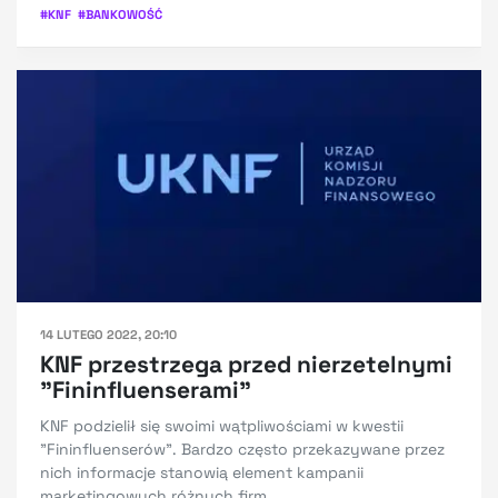
#
KNF
#
BANKOWOŚĆ
14 LUTEGO 2022, 20:10
KNF przestrzega przed nierzetelnymi
"Fininfluenserami"
KNF podzielił się swoimi wątpliwościami w kwestii
"Fininfluenserów". Bardzo często przekazywane przez
nich informacje stanowią element kampanii
marketingowych różnych firm.