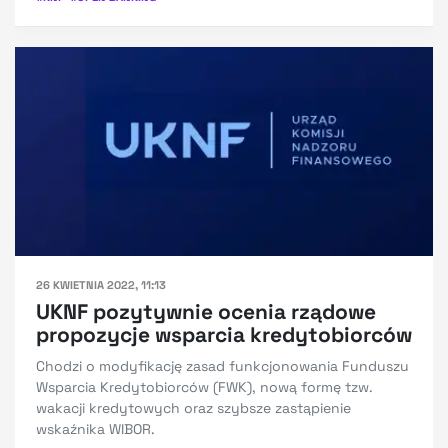
26 KWIETNIA 2022, 11:13
UKNF pozytywnie ocenia rządowe
propozycje wsparcia kredytobiorców
Chodzi o modyfikację zasad funkcjonowania Funduszu
Wsparcia Kredytobiorców (FWK), nową formę tzw.
wakacji kredytowych oraz szybsze zastąpienie
wskaźnika WIBOR.