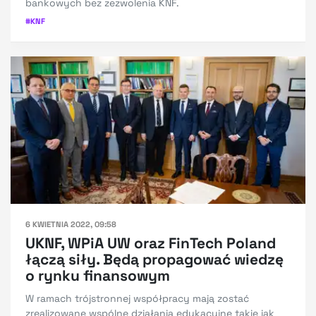
bankowych bez zezwolenia KNF.
#
KNF
6 KWIETNIA 2022, 09:58
UKNF, WPiA UW oraz FinTech Poland
łączą siły. Będą propagować wiedzę
o rynku finansowym
W ramach trójstronnej współpracy mają zostać
zrealizowane wspólne działania edukacyjne takie jak