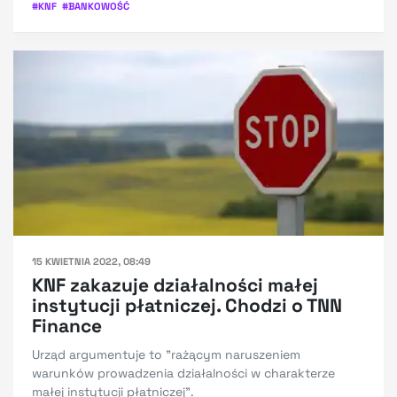
#
KNF
#
BANKOWOŚĆ
15 KWIETNIA 2022, 08:49
KNF zakazuje działalności małej
instytucji płatniczej. Chodzi o TNN
Finance
Urząd argumentuje to "rażącym naruszeniem
warunków prowadzenia działalności w charakterze
małej instytucji płatniczej".