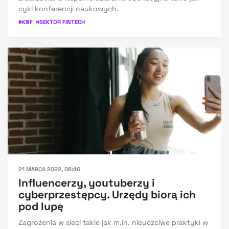
cykl konferencji naukowych.
#
KNF
#
SEKTOR FINTECH
21 MARCA 2022, 08:46
Influencerzy, youtuberzy i
cyberprzestępcy. Urzędy biorą ich
pod lupę
Zagrożenia w sieci takie jak m.in. nieuczciwe praktyki w