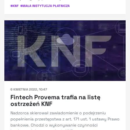
#
KNF
#
MAŁA INSTYTUCJA PŁATNICZA
6 KWIETNIA 2022, 10:47
Fintech Provema trafia na listę
ostrzeżeń KNF
Nadzorca skierował zawiadomienie o podejrzeniu
popełnienia przestępstwa z art. 171 ust. 1 ustawy Prawo
bankowe. Chodzi o wykonywanie czynności