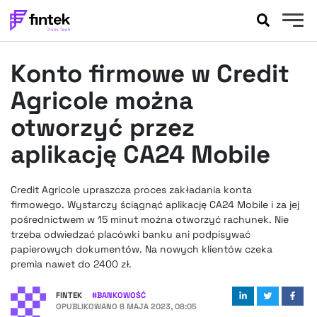
AKTUALNOŚCI
Konto firmowe w Credit
BANKOWOŚĆ
EVENTY
Agricole można
FELIETONY
otworzyć przez
WYWIADY
aplikację CA24 Mobile
LEGAL
PODCASTY
Credit Agricole upraszcza proces zakładania konta
EXTRA
FINTEK
firmowego. Wystarczy ściągnąć aplikację CA24 Mobile i za jej
OKIEM EKSPERTA
pośrednictwem w 15 minut można otworzyć rachunek. Nie
trzeba odwiedzać placówki banku ani podpisywać
papierowych dokumentów. Na nowych klientów czeka
premia nawet do 2400 zł.
FINTEK
#
BANKOWOŚĆ
OPUBLIKOWANO
8 MAJA 2023, 08:05