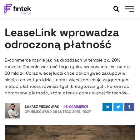
AKTUALNOŚCI
LeaseLink wprowadza
BANKOWOŚĆ
EVENTY
odroczoną płatność
FELIETONY
WYWIADY
E-commerce rośnie jak na drożdżach w tempie ok. 20%
rocznie. Obecnie wartość tego rynku szacowana jest na ok.
LEGAL
50 mld zł. Coraz więcej ludzi chce dokonywać zakupów w
PODCASTY
sieci, a co za tym idzie - coraz więcej oczekuje wygodnych
EXTRA
FINTEK
metod płatności, również tych kredytowanych. Furorę robi
odroczona płatność, którą oferuje coraz więcej fintechów.
OKIEM EKSPERTA
ŁUKASZ PIECHOWIAK
#
E-COMMERCE
OPUBLIKOWANO
28 LUTEGO 2019, 13:27