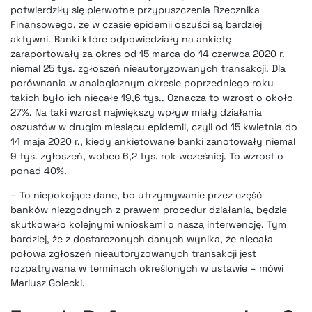
potwierdziły się pierwotne przypuszczenia Rzecznika
Finansowego, że w czasie epidemii oszuści są bardziej
aktywni. Banki które odpowiedziały na ankietę
zaraportowały za okres od 15 marca do 14 czerwca 2020 r.
niemal 25 tys. zgłoszeń nieautoryzowanych transakcji. Dla
porównania w analogicznym okresie poprzedniego roku
takich było ich niecałe 19,6 tys.. Oznacza to wzrost o około
27%. Na taki wzrost największy wpływ miały działania
oszustów w drugim miesiącu epidemii, czyli od 15 kwietnia do
14 maja 2020 r., kiedy ankietowane banki zanotowały niemal
9 tys. zgłoszeń, wobec 6,2 tys. rok wcześniej. To wzrost o
ponad 40%.
– To niepokojące dane, bo utrzymywanie przez część
banków niezgodnych z prawem procedur działania, będzie
skutkowało kolejnymi wnioskami o naszą interwencję. Tym
bardziej, że z dostarczonych danych wynika, że niecała
połowa zgłoszeń nieautoryzowanych transakcji jest
rozpatrywana w terminach określonych w ustawie – mówi
Mariusz Golecki.