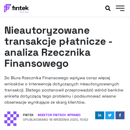
AKTUALNOŚCI
Nieautoryzowane
BANKOWOŚĆ
EVENTY
transakcje płatnicze -
FELIETONY
analiza Rzecznika
WYWIADY
Finansowego
LEGAL
PODCASTY
Do Biura Rzecznika Finansowego wpływa coraz więcej
EXTRA
FINTEK
wniosków o interwencję dotyczących nieautoryzowanych
OKIEM EKSPERTA
transakcji. Dlatego postanowił przeprowadzić wśród banków
ankietę dotyczącą tego problemu i podsumować własne
obserwacje wynikające ze skarg klientów.
FINTEK
#
SEKTOR FINTECH
#
PRAWO
OPUBLIKOWANO
18 WRZEŚNIA 2020, 10:52