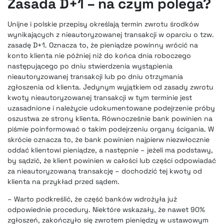
Zasada D+1 – na czym polega?
Unijne i polskie przepisy określają termin zwrotu środków
wynikających z nieautoryzowanej transakcji w oparciu o tzw.
zasadę D+1. Oznacza to, że pieniądze powinny wrócić na
konto klienta nie później niż do końca dnia roboczego
następującego po dniu stwierdzenia wystąpienia
nieautoryzowanej transakcji lub po dniu otrzymania
zgłoszenia od klienta. Jedynym wyjątkiem od zasady zwrotu
kwoty nieautoryzowanej transakcji w tym terminie jest
uzasadnione i należycie udokumentowane podejrzenie próby
oszustwa ze strony klienta. Równocześnie bank powinien na
piśmie poinformować o takim podejrzeniu organy ścigania. W
skrócie oznacza to, że bank powinien najpierw niezwłocznie
oddać klientowi pieniądze, a następnie – jeżeli ma podstawy,
by sądzić, że klient powinien w całości lub części odpowiadać
za nieautoryzowaną transakcję – dochodzić tej kwoty od
klienta na przykład przed sądem.
– Warto podkreślić, że część banków wdrożyła już
odpowiednie procedury. Niektóre wskazały, że nawet 90%
zgłoszeń, zakończyło się zwrotem pieniędzy w ustawowym