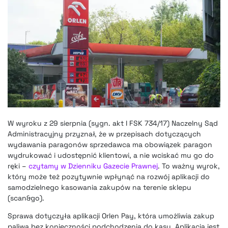
W wyroku z 29 sierpnia (sygn. akt I FSK 734/17) Naczelny Sąd
Administracyjny przyznał, że w przepisach dotyczących
wydawania paragonów sprzedawca ma obowiązek paragon
wydrukować i udostępnić klientowi, a nie wciskać mu go do
ręki –
czytamy w Dzienniku Gazecie Prawnej
. To ważny wyrok,
który może też pozytywnie wpłynąć na rozwój aplikacji do
samodzielnego
kasowania zakupów na terenie sklepu
(scan&go)
.
Sprawa dotyczyła
aplikacji Orlen Pay,
która umożliwia zakup
paliwa bez konieczności podchodzenia do kasy. Aplikacja jest