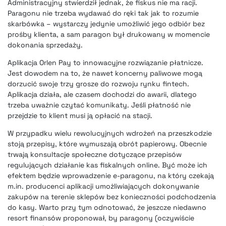
Administracyjny stwierdził jednak, że fiskus nie ma racji.
Paragonu nie trzeba wydawać do ręki tak jak to rozumie
skarbówka – wystarczy jedynie umożliwić jego odbiór bez
prośby klienta, a sam paragon był drukowany w momencie
dokonania sprzedaży.
Aplikacja Orlen Pay to innowacyjne rozwiązanie płatnicze.
Jest dowodem na to, że nawet koncerny paliwowe mogą
dorzucić swoje trzy grosze do rozwoju rynku fintech.
Aplikacja działa, ale czasem dochodzi do awarii, dlatego
trzeba uważnie czytać komunikaty. Jeśli płatność nie
przejdzie to klient musi ją opłacić na stacji.
W przypadku wielu rewolucyjnych wdrożeń na przeszkodzie
stoją przepisy, które wymuszają obrót papierowy. Obecnie
trwają konsultacje społeczne dotyczące przepisów
regulujących działanie kas fiskalnych online
. Być może ich
efektem będzie wprowadzenie e-paragonu, na który czekają
m.in. producenci aplikacji umożliwiających dokonywanie
zakupów na terenie sklepów bez konieczności podchodzenia
do kasy. Warto przy tym odnotować, że jeszcze niedawno
resort finansów proponował, by paragony (oczywiście