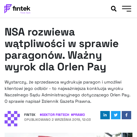
AKTUALNOŚCI
NSA rozwiewa
BANKOWOŚĆ
EVENTY
wątpliwości w sprawie
FELIETONY
paragonów. Ważny
WYWIADY
wyrok dla Orlen Pay
LEGAL
PODCASTY
Wystarczy, że sprzedawca wydrukuje paragon i umożliwi
EXTRA
FINTEK
klientowi jego odbiór - to najważniejsza konkluzja wyroku
OKIEM EKSPERTA
Naczelnego Sądu Administracyjnego dotyczącego Orlen Pay.
O sprawie napisał Dziennik Gazeta Prawna.
FINTEK
#
SEKTOR FINTECH
#
PRAWO
OPUBLIKOWANO
2 WRZEŚNIA 2019, 12:03