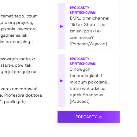
#
PODCASTY
SFINTECHOWANI
a temat tego, czym
BNPL, omnichannel i
ąd biorą projekty
TikTok Shop – co
▶
zyskania inwestora
zmieni polski e-
agadnienia jak
commerce?
że potencjalny i
[Podcast/Wywiad]
uczowych metryk:
#
PODCASTY
SFINTECHOWANI
a start-upów tak
O nowych
ym jej pozycję na
technologiach i
▶
młodym pokoleniu,
które wchodzi na
ją zarekomendować,
rynek finansowy
ę, Profesora doktora
[Podcast]
”, publicystę
PODCASTY