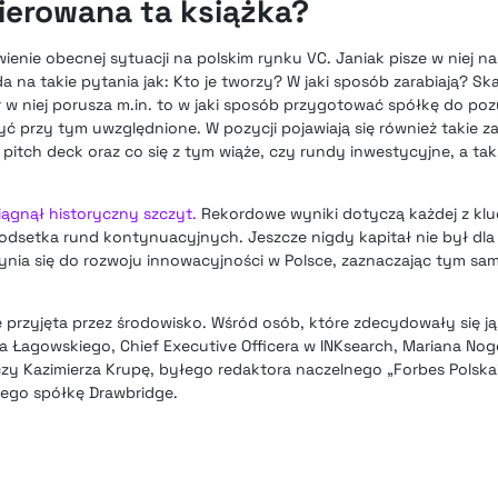
ierowana ta książka?
ienie obecnej sytuacji na polskim rynku VC. Janiak pisze w niej n
 na takie pytania jak: Kto je tworzy? W jaki sposób zarabiają? Sk
r w niej porusza m.in. to w jaki sposób przygotować spółkę do po
ć przy tym uwzględnione. W pozycji pojawiają się również takie z
 pitch deck oraz co się z tym wiąże, czy rundy inwestycyjne, a tak
siągnął historyczny szczyt.
Rekordowe wyniki dotyczą każdej z kl
i, odsetka rund kontynuacyjnych. Jeszcze nigdy kapitał nie był dl
nia się do rozwoju innowacyjności w Polsce, zaznaczając tym sam
e przyjęta przez środowisko. Wśród osób, które zdecydowały się 
a Łagowskiego, Chief Executive Officera w INKsearch, Mariana Nog
czy Kazimierza Krupę, byłego redaktora naczelnego „Forbes Polska
ego spółkę Drawbridge.