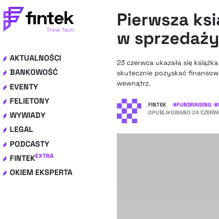
Pierwsza ksi
w sprzedaż
AKTUALNOŚCI
23 czerwca ukazała się książka
BANKOWOŚĆ
skutecznie pozyskać finansowan
wewnątrz.
EVENTY
FELIETONY
FINTEK
#
FUNDRAISING
#
OPUBLIKOWANO
24 CZERWC
WYWIADY
LEGAL
PODCASTY
EXTRA
FINTEK
OKIEM EKSPERTA