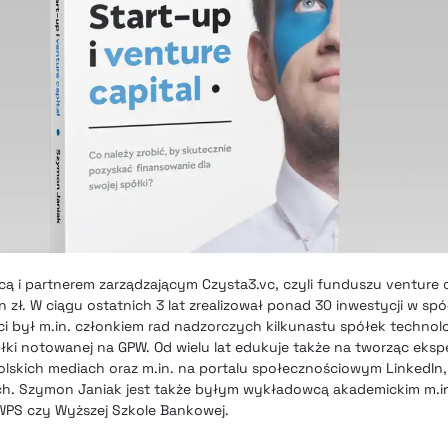
ą i partnerem zarządzającym Czysta3.vc, czyli funduszu venture c
n zł. W ciągu ostatnich 3 lat zrealizował ponad 30 inwestycji w spó
ści był m.in. członkiem rad nadzorczych kilkunastu spółek techno
łki notowanej na GPW. Od wielu lat edukuje także na tworząc eksp
skich mediach oraz m.in. na portalu społecznościowym LinkedIn,
ch. Szymon Janiak jest także byłym wykładowcą akademickim m.in
WPS czy Wyższej Szkole Bankowej.