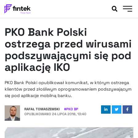
AKTUALNOŚCI
PKO Bank Polski
BANKOWOŚĆ
EVENTY
ostrzega przed wirusami
FELIETONY
podszywającymi się pod
WYWIADY
aplikację IKO
LEGAL
PODCASTY
PKO Bank Polski opublikował komunikat, w którym ostrzega
EXTRA
FINTEK
klientów przed złośliwym oprogramowaniem podszywającym
OKIEM EKSPERTA
się pod aplikacje mobilną banku.
RAFAŁ TOMASZEWSKI
#
PKO BP
OPUBLIKOWANO
24 LIPCA 2018, 13:40