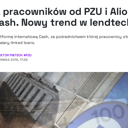
 pracowników od PZU i Alio
Cash. Nowy trend w lendtec
latformę internetową Cash, za pośrednictwem której pracownicy o
lary-linked loans.
EKTOR FINTECH
#
PZU
ERNIKA 2019, 17:36