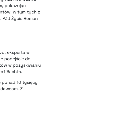
m, pokazując
entów, w tym tych z
es PZU Życie Roman
vo, eksperta w
e podejście do
ntów w pozyskiwaniu
tof Bachta.
ć ponad 10 tysięcy
codawcom. Z