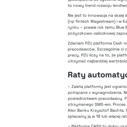
to nowy trend rozwoju lendtec
Nie jest to innowacja na skalę
(np
fintech Wagestream
) i w K
rynku – prawie rok temu Blue
pożyczkowo-zaliczkowej zapo
Zdaniem PZU platforma Cash ma
pracodawców. Szczególnie ci 
pracy. PZU liczy na to, że pl
utrzymać najbardziej wartośc
Raty automatyc
– Zaletą platformy jest ograni
potrącane z wynagrodzenia. N
pośrednictwem pracodawcy. Po
otrzymanego SMS-em. Proces ud
Alior Banku Krzysztof Bachta. P
spłacamy ją w 18 lub więcej ra
– Platforma CASH to dobry prz