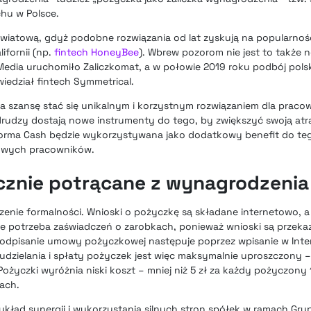
hu w Polsce.
 światową, gdyż podobne rozwiązania od lat zyskują na popularności
alifornii (np.
fintech HoneyBee
). Wbrew pozorom nie jest to także 
 Media
uruchomiło Zaliczkomat
, a w połowie 2019 roku podbój pols
wiedział
fintech Symmetrical
.
 szansę stać się unikalnym i korzystnym rozwiązaniem dla praco
drudzy dostają nowe instrumenty do tego, by zwiększyć swoją at
atforma Cash będzie wykorzystywana jako dodatkowy benefit do teg
iowych pracowników.
znie potrącane z wynagrodzenia
czenie formalności. Wnioski o pożyczkę są składane internetowo, 
ie potrzeba zaświadczeń o zarobkach, ponieważ wnioski są przek
dpisanie umowy pożyczkowej następuje poprzez wpisanie w Inte
zielania i spłaty pożyczek jest więc maksymalnie uproszczony –
ożyczki wyróżnia niski koszt – mniej niż 5 zł za każdy pożyczony 10
tach.
ykład synergii i wykorzystania silnych stron spółek w ramach Gr