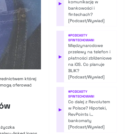
komunikację w
▶
bankowości i
fintechach?
[Podcast/Wywiad]
#
PODCASTY
SFINTECHOWANI
Międzynarodowe
przelewy na telefon i
▶
płatności zbliżeniowe
na iOS. Co planuje
BLIK?
[Podcast/Wywiad]
średnictwem której
y mogą oferować
#
PODCASTY
SFINTECHOWANI
Co dalej z Revolutem
ków
w Polsce? Hipoteki,
▶
RevPoints i…
bankomaty
[Podcast/Wywiad]
ożyczka
alary-linked loans