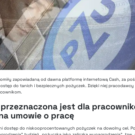
homiły
zapowiadaną od dawna platformę internetową Cash
, za po
dostęp do tanich i bezpiecznych pożyczek. Dzięki niej pracodawc
acownikom.
 przeznaczona jest dla pracowni
na umowie o pracę
 oni dostęp do niskooprocentowanych pożyczek na dowolny cel. P
odzenia” tudzież „pożyczka jako zaliczka wynagrodzenia” tzw. s