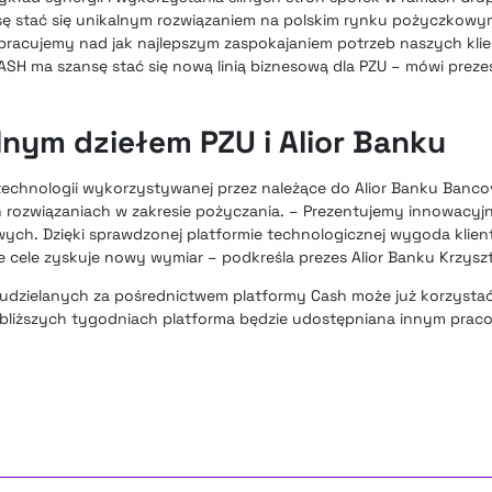
ę stać się unikalnym rozwiązaniem na polskim rynku pożyczkowy
 pracujemy nad jak najlepszym zaspokajaniem potrzeb naszych kli
ASH ma szansę stać się nową linią biznesową dla PZU – mówi prez
lnym dziełem PZU i Alior Banku
 technologii wykorzystywanej przez należące do Alior Banku Banco
rozwiązaniach w zakresie pożyczania. – Prezentujemy innowacyjn
ych. Dzięki sprawdzonej platformie technologicznej wygoda klie
 cele zyskuje nowy wymiar – podkreśla prezes Alior Banku Krzysz
 udzielanych za pośrednictwem platformy Cash może już korzysta
bliższych tygodniach platforma będzie udostępniana innym pra