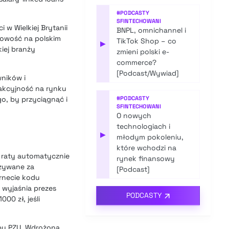
#
PODCASTY
SFINTECHOWANI
 w Wielkiej Brytanii
BNPL, omnichannel i
nowość na polskim
TikTok Shop – co
▶
kiej branży
zmieni polski e-
commerce?
[Podcast/Wywiad]
wników i
rakcyjność na rynku
o, by przyciągnąć i
#
PODCASTY
SFINTECHOWANI
O nowych
technologiach i
▶
młodym pokoleniu,
które wchodzi na
a raty automatycznie
rynek finansowy
azywane za
[Podcast]
rnecie kodu
 wyjaśnia prezes
PODCASTY
00 zł, jeśli
upy PZU. Wdrożona