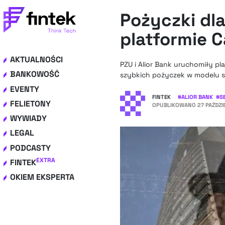
Pożyczki dla
platformie 
AKTUALNOŚCI
PZU i Alior Bank uruchomiły p
BANKOWOŚĆ
szybkich pożyczek w modelu sa
EVENTY
FINTEK
#
ALIOR BANK
#
S
FELIETONY
OPUBLIKOWANO
27 PAŹDZI
WYWIADY
LEGAL
PODCASTY
EXTRA
FINTEK
OKIEM EKSPERTA