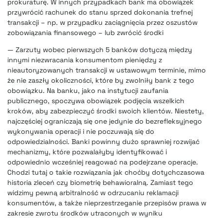
prokuraturę. W innych przypadkach bank ma obowiązek
przywrócić rachunek do stanu sprzed dokonania trefnej
transakcji – np. w przypadku zaciągnięcia przez oszustów
zobowiązania finansowego – lub zwrócić środki
— Zarzuty wobec pierwszych 5 banków dotyczą między
innymi niezwracania konsumentom pieniędzy z
nieautoryzowanych transakcji w ustawowym terminie, mimo
że nie zaszły okoliczności, które by zwolniły bank z tego
obowiązku. Na banku, jako na instytucji zaufania
publicznego, spoczywa obowiązek podjęcia wszelkich
kroków, aby zabezpieczyć środki swoich klientów. Niestety,
najczęściej ograniczają się one jedynie do bezrefleksyjnego
wykonywania operacji i nie poczuwają się do
odpowiedzialności. Banki powinny dużo sprawniej rozwijać
mechanizmy, które pozwalałyby identyfikować i
odpowiednio wcześniej reagować na podejrzane operacje.
Chodzi tutaj o takie rozwiązania jak choćby dotychczasowa
historia zleceń czy biometrię behawioralną. Zamiast tego
widzimy pewną arbitralność w odrzucaniu reklamacji
konsumentów, a także nieprzestrzeganie przepisów prawa w
zakresie zwrotu środków utraconych w wyniku