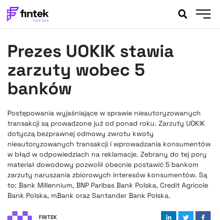
AKTUALNOŚCI
Prezes UOKIK stawia
BANKOWOŚĆ
EVENTY
zarzuty wobec 5
FELIETONY
banków
WYWIADY
LEGAL
Postępowania wyjaśniające w sprawie nieautoryzowanych
PODCASTY
transakcji są prowadzone już od ponad roku. Zarzuty UOKIK
EXTRA
dotyczą bezprawnej odmowy zwrotu kwoty
FINTEK
nieautoryzowanych transakcji i wprowadzania konsumentów
OKIEM EKSPERTA
w błąd w odpowiedziach na reklamacje. Zebrany do tej pory
materiał dowodowy pozwolił obecnie postawić 5 bankom
zarzuty naruszania zbiorowych interesów konsumentów. Są
to: Bank Millennium, BNP Paribas Bank Polska, Credit Agricole
Bank Polska, mBank oraz Santander Bank Polska.
FINTEK