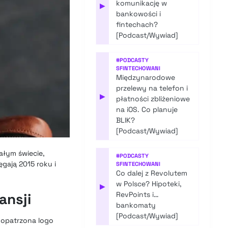
komunikację w
▶
bankowości i
fintechach?
[Podcast/Wywiad]
#
PODCASTY
SFINTECHOWANI
Międzynarodowe
przelewy na telefon i
▶
płatności zbliżeniowe
na iOS. Co planuje
BLIK?
[Podcast/Wywiad]
ałym świecie,
#
PODCASTY
gają 2015 roku i
SFINTECHOWANI
Co dalej z Revolutem
w Polsce? Hipoteki,
▶
ansji
RevPoints i…
bankomaty
[Podcast/Wywiad]
 opatrzona logo