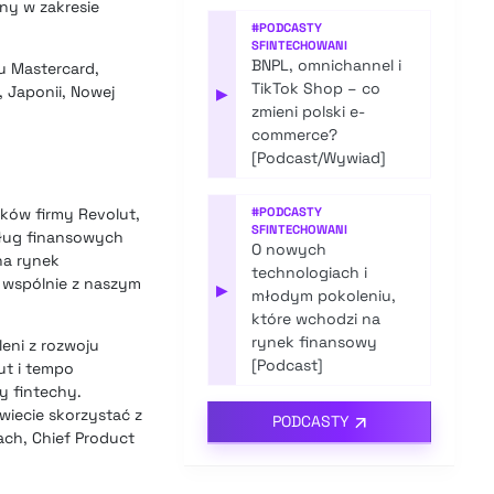
ny w zakresie
#
PODCASTY
SFINTECHOWANI
BNPL, omnichannel i
u Mastercard,
TikTok Shop – co
 Japonii, Nowej
▶
zmieni polski e-
commerce?
[Podcast/Wywiad]
ków firmy Revolut,
#
PODCASTY
SFINTECHOWANI
sług finansowych
O nowych
na rynek
technologiach i
 wspólnie z naszym
▶
młodym pokoleniu,
które wchodzi na
rynek finansowy
eni z rozwoju
[Podcast]
ut i tempo
y fintechy.
iecie skorzystać z
PODCASTY
bach, Chief Product