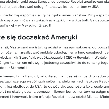
ca obejmie rynki poza Europą, co pomoże Revolut zrealizować pla
fintechu jest oferować usługi finansowe konsumentom w USA.
i uruchomią wspólnie usługi na rynku amerykańskim. Przy wsparci
h użytkowników na rynkach azjatyckich – w Australii, Singapurze,
acińskiej – w Meksyku i Brazylii.
że się doczekać Ameryki
ansji, Mastercard ma istotny udział w naszym sukcesie, od począt
a pomoże nam zrealizować ambicje udostępnienia innowacyjnych u
iedział Nik Storoński, współzałożyciel i CEO w Revolut. – Wejście 
ażnym kamieniem milowym, jesteśmy szczęśliwi, że dokonamy tego
 dodał Storoński.
tnerem, firmą Revolut, od czterech lat. Jesteśmy bardzo zadowol
realizacji szeregu wspólnych celów na wielu rynkach. Sukces Revol
ym, już niedługo, do USA, to dowód skuteczności z jaką wspieram
volut na skalę globalną pomoże milionom konsumentów na całym św
ercard i innowacji, które oferuje Revolut – powiedział Michael Mie