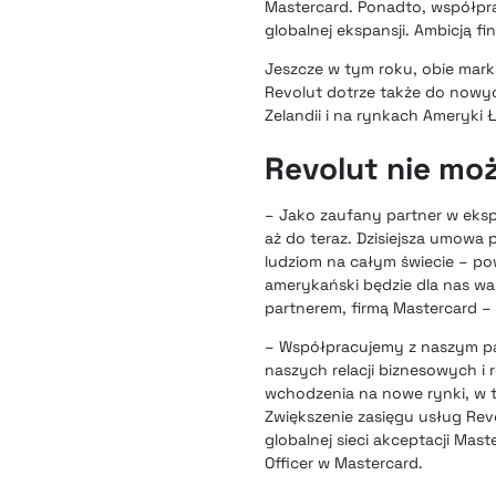
Mastercard. Ponadto, współpra
globalnej ekspansji. Ambicją 
Jeszcze w tym roku, obie mark
Revolut dotrze także do nowyc
Zelandii i na rynkach Ameryki Ł
Revolut nie mo
– Jako zaufany partner w eksp
aż do teraz. Dzisiejsza umow
ludziom na całym świecie – pow
amerykański będzie dla nas w
partnerem, firmą Mastercard –
– Współpracujemy z naszym par
naszych relacji biznesowych i 
wchodzenia na nowe rynki, w t
Zwiększenie zasięgu usług Re
globalnej sieci akceptacji Mast
Officer w Mastercard.