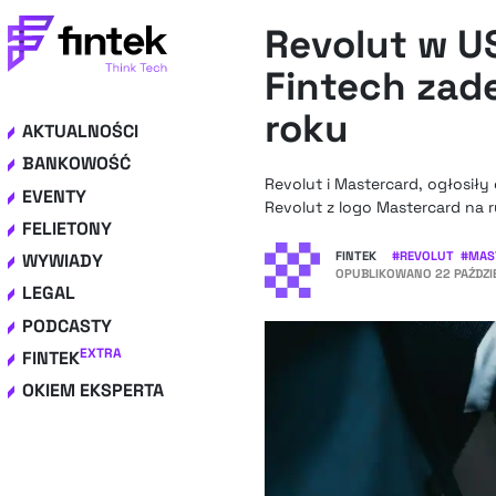
Revolut w U
Fintech zad
roku
AKTUALNOŚCI
BANKOWOŚĆ
Revolut i Mastercard, ogłosiły
EVENTY
Revolut z logo Mastercard na 
FELIETONY
FINTEK
#
REVOLUT
#
MAS
WYWIADY
OPUBLIKOWANO
22 PAŹDZI
LEGAL
PODCASTY
EXTRA
FINTEK
OKIEM EKSPERTA