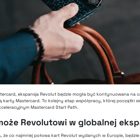
astercard, ekspansja Revolut będzie mogła być kontynuowana na c
karty Mastercard. To kolejny etap współpracy, której początki się
kceleracyjnym Mastercard Start Path.
oże Revolutowi w globalnej eksp
 że co najmniej połowa kart Revolut wydanych w Europie, będzie