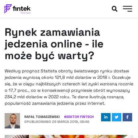
AKTUALNOŚCI
Rynek zamawiania
BANKOWOŚĆ
EVENTY
jedzenia online - ile
FELIETONY
może być warty?
WYWIADY
LEGAL
Według prognoz Statista obroty światowego rynku dostaw
PODCASTY
jedzenia wyniosą około 121,8 mld dolarów w 2018 r. Oczekuje
EXTRA
się, że w ciągu najbliższych czterech lat zyski wzrosną rocznie
FINTEK
o 17,7 proc., co w konsekwencji przyniesie obrót wynoszący
OKIEM EKSPERTA
234,2 mld dolarów w 2022 roku. Te dane ilustrują rosnącą
popularność zamawiania jedzenia przez internet.
RAFAŁ TOMASZEWSKI
#
SEKTOR FINTECH
OPUBLIKOWANO
29 MARCA 2018, 08:46