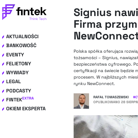
Signius nawi
Firma przymi
NewConnec
AKTUALNOŚCI
BANKOWOŚĆ
Polska spółka oferująca rozwi
EVENTY
tożsamości – Signius, nawiąza
FELIETONY
bezpieczeństwa cyfrowego. Po
certyfikacji na świecie będzie
WYWIADY
procesem. W najbliższych mies
LEGAL
rynku NewConnect.
PODCASTY
RAFAŁ TOMASZEWSKI
#
C
EXTRA
FINTEK
OPUBLIKOWANO
28 SIERPN
OKIEM EKSPERTA