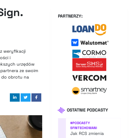
Sign.
PARTNERZY:
 weryfikacji
ści i
iększych urzędów
 partnera ze swoim
i do obrotu na
OSTATNIE PODCASTY
#
PODCASTY
SFINTECHOWANI
Jak RCS zmienia