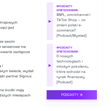
#
PODCASTY
SFINTECHOWANI
BNPL, omnichannel i
TikTok Shop – co
▶
 krajowych
zmieni polski e-
ęci jest
commerce?
[Podcast/Wywiad]
 ze swoim
ie serwerowe ma
#
PODCASTY
anowanie zastępcze
SFINTECHOWANI
O nowych
technologiach i
▶
 i
młodym pokoleniu,
ałym świecie, wydali
które wchodzi na
ski partner Signius
rynek finansowy
[Podcast]
ne środki mają
PODCASTY
iższych miesiącach