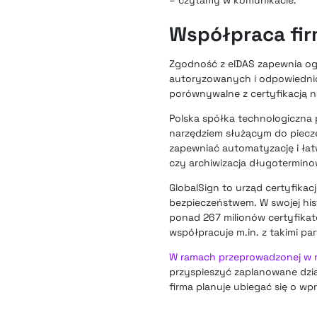
Współpraca firm
Zgodność z eIDAS zapewnia og
autoryzowanych i odpowiednio
porównywalne z certyfikacją no
Polska spółka technologiczna 
narzędziem służącym do piecz
zapewniać automatyzację i łatw
czy archiwizacja długotermino
GlobalSign to urząd certyfika
bezpieczeństwem. W swojej his
ponad 267 milionów certyfikató
współpracuje m.in. z takimi par
W ramach przeprowadzonej w maju
przyspieszyć zaplanowane dzia
firma planuje ubiegać się o w