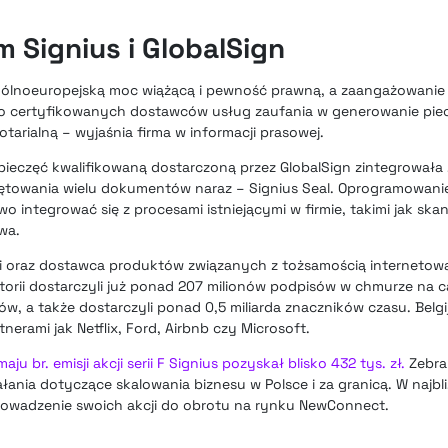
 Signius i GlobalSign
ólnoeuropejską moc wiążącą i pewność prawną, a zaangażowanie
 certyfikowanych dostawców usług zaufania w generowanie piecz
tarialną – wyjaśnia firma w informacji prasowej.
pieczęć kwalifikowaną dostarczoną przez GlobalSign zintegrowała
ętowania wielu dokumentów naraz – Signius Seal. Oprogramowan
o integrować się z procesami istniejącymi w firmie, takimi jak sk
wa.
cji oraz dostawca produktów związanych z tożsamością internetową
torii dostarczyli już ponad 207 milionów podpisów w chmurze na c
w, a także dostarczyli ponad 0,5 miliarda znaczników czasu. Belgij
tnerami jak Netflix, Ford, Airbnb czy Microsoft.
 br. emisji akcji serii F Signius pozyskał blisko 432 tys. zł.
Zebra
łania dotyczące skalowania biznesu w Polsce i za granicą. W najbl
prowadzenie swoich akcji do obrotu na rynku NewConnect.