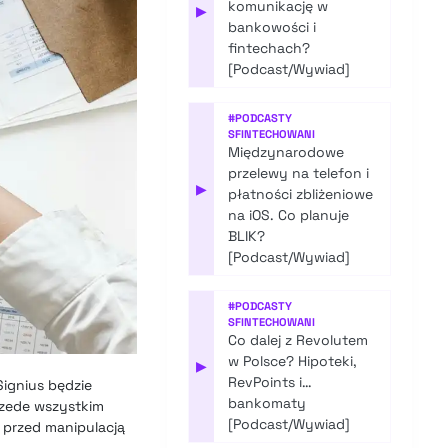
komunikację w
▶
bankowości i
fintechach?
[Podcast/Wywiad]
#
PODCASTY
SFINTECHOWANI
Międzynarodowe
przelewy na telefon i
▶
płatności zbliżeniowe
na iOS. Co planuje
BLIK?
[Podcast/Wywiad]
#
PODCASTY
SFINTECHOWANI
Co dalej z Revolutem
w Polsce? Hipoteki,
▶
RevPoints i…
Signius będzie
bankomaty
rzede wszystkim
[Podcast/Wywiad]
 przed manipulacją