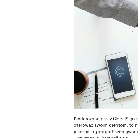
Dostarczana przez GlobalSign z
oferować swoim klientom, to n
pieczęć kryptograficzna gwar
– czytamy w komunikacie.