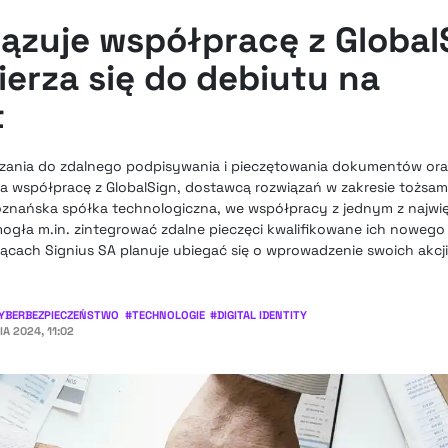
ązuje współpracę z Global
erza się do debiutu na
t
ązania do zdalnego podpisywania i pieczętowania dokumentów oraz
ła współpracę z GlobalSign, dostawcą rozwiązań w zakresie tożsamo
znańska spółka technologiczna, we współpracy z jednym z najw
 mogła m.in. zintegrować zdalne pieczęci kwalifikowane ich nowego
iącach Signius SA planuje ubiegać się o wprowadzenie swoich akcj
YBERBEZPIECZEŃSTWO
#
TECHNOLOGIE
#
DIGITAL IDENTITY
IA 2024, 11:02