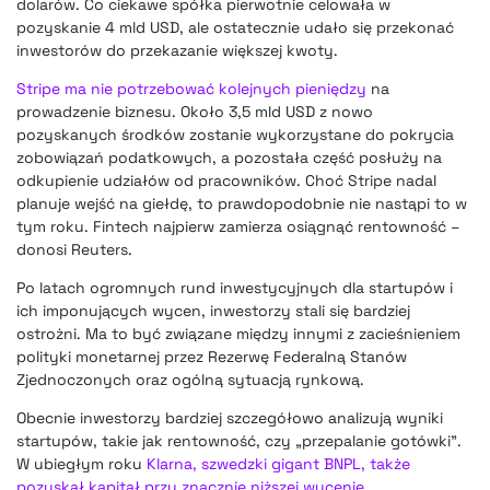
dolarów. Co ciekawe spółka pierwotnie celowała w
pozyskanie 4 mld USD, ale ostatecznie udało się przekonać
inwestorów do przekazanie większej kwoty.
Stripe ma nie potrzebować kolejnych pieniędzy
na
prowadzenie biznesu. Około 3,5 mld USD z nowo
pozyskanych środków zostanie wykorzystane do pokrycia
zobowiązań podatkowych, a pozostała część posłuży na
odkupienie udziałów od pracowników. Choć Stripe nadal
planuje wejść na giełdę, to prawdopodobnie nie nastąpi to w
tym roku. Fintech najpierw zamierza osiągnąć rentowność –
donosi Reuters.
Po latach ogromnych rund inwestycyjnych dla startupów i
ich imponujących wycen, inwestorzy stali się bardziej
ostrożni. Ma to być związane między innymi z zacieśnieniem
polityki monetarnej przez Rezerwę Federalną Stanów
Zjednoczonych oraz ogólną sytuacją rynkową.
Obecnie inwestorzy bardziej szczegółowo analizują wyniki
startupów, takie jak rentowność, czy „przepalanie gotówki”.
W ubiegłym roku
Klarna, szwedzki gigant BNPL, także
pozyskał kapitał przy znacznie niższej wycenie
.