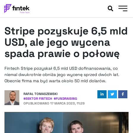
AKTUALNOŚCI
Stripe pozyskuje 6,5 mld
BANKOWOŚĆ
EVENTY
USD, ale jego wycena
FELIETONY
spada prawie o połowę
WYWIADY
LEGAL
Fintech Stripe pozyskał 6,5 mld USD dofinansowania, co
PODCASTY
niemal dwukrotnie obniża jego wycenę sprzed dwóch lat.
EXTRA
Obecnie firma ma być warta około 50 mld dolarów.
FINTEK
OKIEM EKSPERTA
RAFAŁ TOMASZEWSKI
#
SEKTOR FINTECH
#
FUNDRAISING
OPUBLIKOWANO
17 MARCA 2023, 11:29