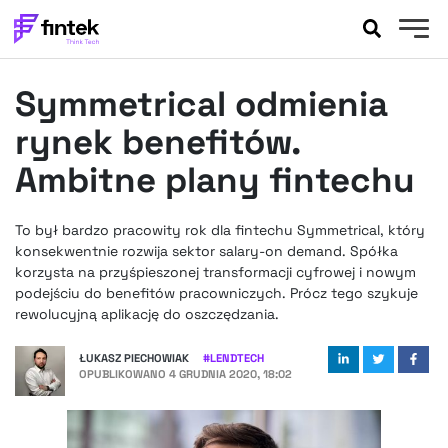
AKTUALNOŚCI
Symmetrical odmienia
BANKOWOŚĆ
EVENTY
rynek benefitów.
FELIETONY
Ambitne plany fintechu
WYWIADY
LEGAL
To był bardzo pracowity rok dla fintechu Symmetrical, który
PODCASTY
konsekwentnie rozwija sektor salary-on demand. Spółka
EXTRA
korzysta na przyśpieszonej transformacji cyfrowej i nowym
FINTEK
podejściu do benefitów pracowniczych. Prócz tego szykuje
OKIEM EKSPERTA
rewolucyjną aplikację do oszczędzania.
ŁUKASZ PIECHOWIAK
#
LENDTECH
OPUBLIKOWANO
4 GRUDNIA 2020, 18:02