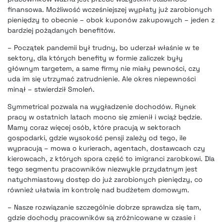
finansowa. Możliwość wcześniejszej wypłaty już zarobionych
pieniędzy to obecnie – obok kuponów zakupowych – jeden z
bardziej pożądanych benefitów.
– Początek pandemii był trudny, bo uderzał właśnie w te
sektory, dla których benefity w formie zaliczek były
głównym targetem, a same firmy nie miały pewności, czy
uda im się utrzymać zatrudnienie. Ale okres niepewności
minął – stwierdził Smoleń.
Symmetrical pozwala na wygładzenie dochodów. Rynek
pracy w ostatnich latach mocno się zmienił i wciąż będzie.
Mamy coraz więcej osób, które pracują w sektorach
gospodarki, gdzie wysokość pensji zależy od tego, ile
wypracują – mowa o kurierach, agentach, dostawcach czy
kierowcach, z których spora część to imigranci zarobkowi. Dla
tego segmentu pracowników niezwykle przydatnym jest
natychmiastowy dostęp do już zarobionych pieniędzy, co
również ułatwia im kontrolę nad budżetem domowym.
– Nasze rozwiązanie szczególnie dobrze sprawdza się tam,
gdzie dochody pracowników są zróżnicowane w czasie i