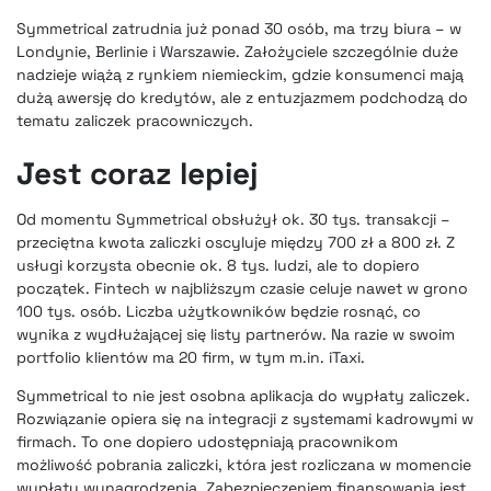
Symmetrical zatrudnia już ponad 30 osób, ma trzy biura – w
Londynie, Berlinie i Warszawie. Założyciele szczególnie duże
nadzieje wiążą z rynkiem niemieckim, gdzie konsumenci mają
dużą awersję do kredytów, ale z entuzjazmem podchodzą do
tematu zaliczek pracowniczych.
Jest coraz lepiej
Od momentu Symmetrical obsłużył ok. 30 tys. transakcji –
przeciętna kwota zaliczki oscyluje między 700 zł a 800 zł. Z
usługi korzysta obecnie ok. 8 tys. ludzi, ale to dopiero
początek. Fintech w najbliższym czasie celuje nawet w grono
100 tys. osób. Liczba użytkowników będzie rosnąć, co
wynika z wydłużającej się listy partnerów. Na razie w swoim
portfolio klientów ma 20 firm, w tym
m.in. iTaxi
.
Symmetrical to nie jest osobna aplikacja do wypłaty zaliczek.
Rozwiązanie opiera się na integracji z systemami kadrowymi w
firmach. To one dopiero udostępniają pracownikom
możliwość pobrania zaliczki, która jest rozliczana w momencie
wypłaty wynagrodzenia. Zabezpieczeniem finansowania jest