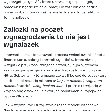
wykorzystującymi API, które ułatwią migrację np. gdy
pracownik będzie zmieniał pracę lub zatrudniona będzie
nowa osoba, która wcześniej miała dostęp do benefitu w
formie zaliczek.
Zaliczki na poczet
wynagrodzenia to nie jest
wynalazek
Innowacją jest automatyzacja procesu wnioskowania, źródła
finansowania, spłaty i kontroli wydatków, która niweluje
wszystkie przykrości związane z tradycyjnym systemem
zaliczkowym opartym na wnioskach rozpatrywanych przez
HR-y. Sektor ten, który można zakwalifikować do subsektora
lendtech, określa się mianem
salary-on demand
,
wages-on
demand
tudzież
salary backed-loans
i
prężnie rozwija się w
krajach anglosaskich
i niektórych państwach europejskich
np. we Włoszech.
Jak wszędzie, tak i tutaj istnieją różne modele biznesowe.
Niektóre oparte są na kredycie konsumenckim, inne na