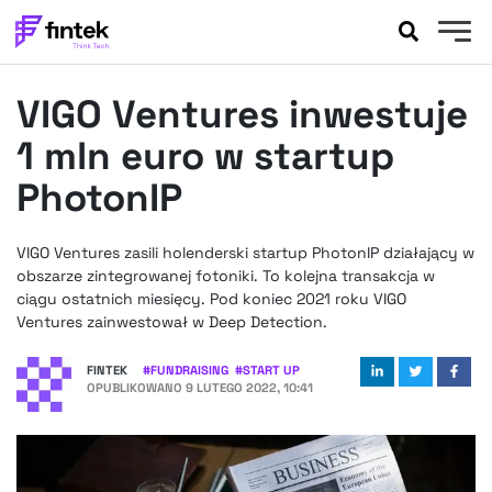
AKTUALNOŚCI
VIGO Ventures inwestuje
BANKOWOŚĆ
EVENTY
1 mln euro w startup
FELIETONY
PhotonIP
WYWIADY
LEGAL
VIGO Ventures zasili holenderski startup PhotonIP działający w
PODCASTY
obszarze zintegrowanej fotoniki. To kolejna transakcja w
EXTRA
ciągu ostatnich miesięcy. Pod koniec 2021 roku VIGO
FINTEK
Ventures zainwestował w Deep Detection.
OKIEM EKSPERTA
FINTEK
#
FUNDRAISING
#
START UP
OPUBLIKOWANO
9 LUTEGO 2022, 10:41