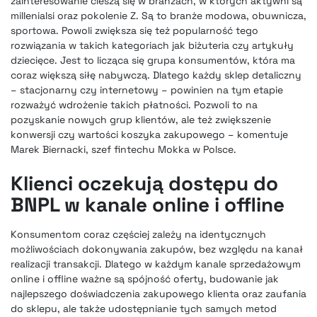
zainteresowanie cieszą się w branżach, w których aktywni są
millenialsi oraz pokolenie Z. Są to branże modowa, obuwnicza,
sportowa. Powoli zwiększa się też popularność tego
rozwiązania w takich kategoriach jak biżuteria czy artykuły
dziecięce. Jest to licząca się grupa konsumentów, która ma
coraz większą siłę nabywczą. Dlatego każdy sklep detaliczny
– stacjonarny czy internetowy – powinien na tym etapie
rozważyć wdrożenie takich płatności. Pozwoli to na
pozyskanie nowych grup klientów, ale też zwiększenie
konwersji czy wartości koszyka zakupowego – komentuje
Marek Biernacki, szef fintechu Mokka w Polsce.
Klienci oczekują dostępu do
BNPL w kanale online i offline
Konsumentom coraz częściej zależy na identycznych
możliwościach dokonywania zakupów, bez względu na kanał
realizacji transakcji. Dlatego w każdym kanale sprzedażowym
online i offline ważne są spójność oferty, budowanie jak
najlepszego doświadczenia zakupowego klienta oraz zaufania
do sklepu, ale także udostępnianie tych samych metod