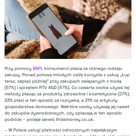
Przy pomocy
BNPL
konsumenci płacą za różnego rodzaju
zakupy. Ponad połowa młodych osób korzysta z usług „kup
teraz, zapłać później” przy zakupach związanych z modą
(57%) i sprzętem RTV AGD (47%). Co czwarta osoba używa tej
metody płacąc za produkty zdrowotne i kosmetyczne (27%).
23% płaci w ten sposób za rozrywkę, a 21% za artykuły
gospodarstwa domowego. Niektóre osoby używają jej nawet
do zakupów żywnościowych, czy opłacają w ten sposób
podróże – podaje serwis thisismoney.co.uk.
– W Polsce usługi płatności odroczonych największym