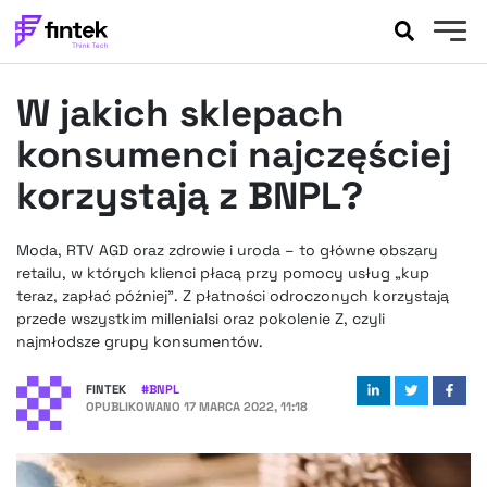
AKTUALNOŚCI
W jakich sklepach
BANKOWOŚĆ
EVENTY
konsumenci najczęściej
FELIETONY
korzystają z BNPL?
WYWIADY
LEGAL
Moda, RTV AGD oraz zdrowie i uroda – to główne obszary
PODCASTY
retailu, w których klienci płacą przy pomocy usług „kup
EXTRA
teraz, zapłać później”. Z płatności odroczonych korzystają
FINTEK
przede wszystkim millenialsi oraz pokolenie Z, czyli
OKIEM EKSPERTA
najmłodsze grupy konsumentów.
FINTEK
#
BNPL
OPUBLIKOWANO
17 MARCA 2022, 11:18