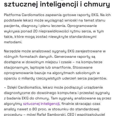
sztucznej inteligencji i chmury
Platforma Cardiomatics zapewnia gotowe raporty EKG. Na ich
podstawie lekarz może wyciągnąć wnioski na temat stanu
pacjenta, diagnozy i planu leczenia. Oprogramowanie
wykrywa ponad 20 nieprawidłowości rytmu serca, w tym
takie, które mogą zostać niewykryte standardowymi
metodami.
Narzędzie może analizować sygnały EKG zarejestrowane w
różnych formatach danych. Generowane raporty są
dostępne w dowolnym miejscu i czasie – na komputerze
stacjonarnym, laptopie lub smartfonie. Stosowane
oprogramowanie bazuje na algorytmach szkolonych w
oparciu o miliardy rzeczywistych uderzeń serca pacjentów.
– Dzięki Cardiomatics, lekarz może podłączyć urządzenie
diagnostyczne do dowolnego komputera i przesłać sygnały
z badania EKG do chmury. Tam sygnały analizowane są przez
algorytmy
sztucznej inteligencji
, finalnie skracając czas
analizy nawet o 80 proc. w stosunku do standardowej
procedury – mówi Rafał Samborski, CEO i współzałożyciel