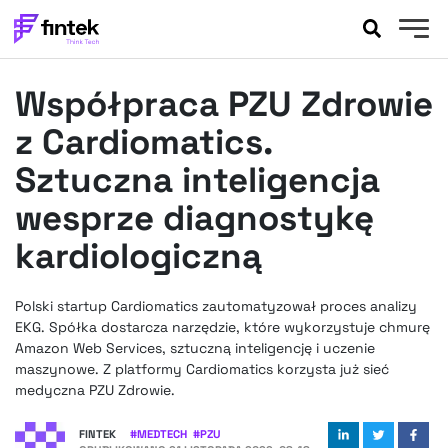
AKTUALNOŚCI
Współpraca PZU Zdrowie
BANKOWOŚĆ
EVENTY
z Cardiomatics.
FELIETONY
Sztuczna inteligencja
WYWIADY
wesprze diagnostykę
LEGAL
kardiologiczną
PODCASTY
EXTRA
FINTEK
OKIEM EKSPERTA
Polski startup Cardiomatics zautomatyzował proces analizy
EKG. Spółka dostarcza narzędzie, które wykorzystuje chmurę
Amazon Web Services, sztuczną inteligencję i uczenie
maszynowe. Z platformy Cardiomatics korzysta już sieć
medyczna PZU Zdrowie.
FINTEK
#
MEDTECH
#
PZU