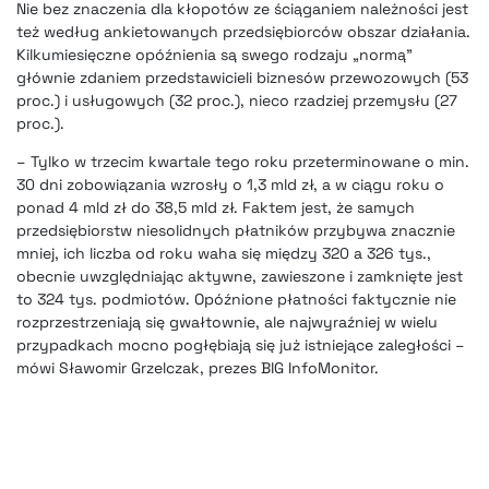
Nie bez znaczenia dla kłopotów ze ściąganiem należności jest
też według ankietowanych przedsiębiorców obszar działania.
Kilkumiesięczne opóźnienia są swego rodzaju „normą”
głównie zdaniem przedstawicieli biznesów przewozowych (53
proc.) i usługowych (32 proc.), nieco rzadziej przemysłu (27
proc.).
– Tylko w trzecim kwartale tego roku przeterminowane o min.
30 dni zobowiązania wzrosły o 1,3 mld zł, a w ciągu roku o
ponad 4 mld zł do 38,5 mld zł. Faktem jest, że samych
przedsiębiorstw niesolidnych płatników przybywa znacznie
mniej, ich liczba od roku waha się między 320 a 326 tys.,
obecnie uwzględniając aktywne, zawieszone i zamknięte jest
to 324 tys. podmiotów. Opóźnione płatności faktycznie nie
rozprzestrzeniają się gwałtownie, ale najwyraźniej w wielu
przypadkach mocno pogłębiają się już istniejące zaległości –
mówi Sławomir Grzelczak, prezes BIG InfoMonitor.