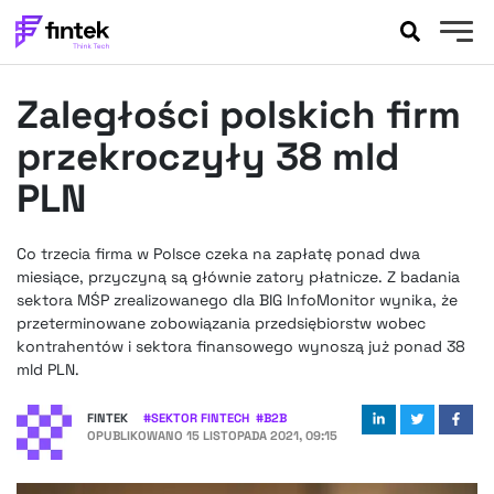
AKTUALNOŚCI
Zaległości polskich firm
BANKOWOŚĆ
EVENTY
przekroczyły 38 mld
FELIETONY
PLN
WYWIADY
LEGAL
Co trzecia firma w Polsce czeka na zapłatę ponad dwa
PODCASTY
miesiące, przyczyną są głównie zatory płatnicze. Z badania
EXTRA
sektora MŚP zrealizowanego dla BIG InfoMonitor wynika, że
FINTEK
przeterminowane zobowiązania przedsiębiorstw wobec
OKIEM EKSPERTA
kontrahentów i sektora finansowego wynoszą już ponad 38
mld PLN.
FINTEK
#
SEKTOR FINTECH
#
B2B
OPUBLIKOWANO
15 LISTOPADA 2021, 09:15