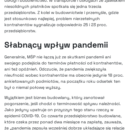
usługi i budownictwo. W transporcie i usługach ze zjawiskiem
niesolidnych płatników spotkała się jedna trzecia
przedsiębiorstw. Z kolei w budownictwie i przemyśle, gdzie
jest stosunkowo najlepiej, problem nierzetelnych
kontrahentów sygnalizuje odpowiednio 25 i 23 proc.
przedsiębiorstw.
Słabnący wpływ pandemii
Generalnie, MŚP nie łączą już ze skutkami pandemii ani
swojego podejścia do terminów płatności od kontrahentów,
ani też opóźnień. Odczucie, że pandemia zwiększyła
nieufność wobec kontrahentów ma obecnie jedynie 18 proc.
ankietowanych podmiotów, na początku roku odsetek ten
był o niemal połowę wyższy.
Wyjątkiem jest biznes budowlany, który zanotował
pogorszenie, jeśli chodzi o terminowość spływu należności.
Jako jedyny upatruje on przyczyn tego stanu rzeczy w
epidemii COVID-19. Co czwarte przedsiębiorstwo budowlane,
które czeka przez ponad dwa miesiące na zapłatę, zauważa,
że „pandemia zepsuła wcześniej dobrze układające się relacje