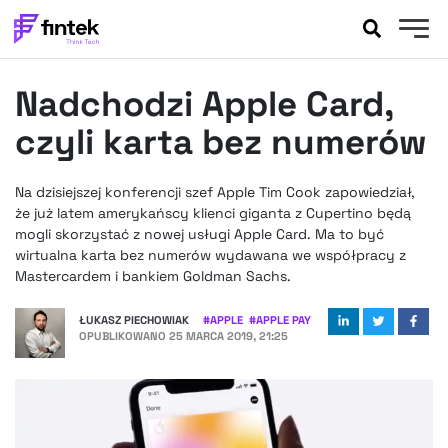
AKTUALNOŚCI
Nadchodzi Apple Card,
BANKOWOŚĆ
EVENTY
czyli karta bez numerów
FELIETONY
WYWIADY
Na dzisiejszej konferencji szef Apple Tim Cook zapowiedział,
że już latem amerykańscy klienci giganta z Cupertino będą
LEGAL
mogli skorzystać z nowej usługi Apple Card. Ma to być
PODCASTY
wirtualna karta bez numerów wydawana we współpracy z
EXTRA
FINTEK
Mastercardem i bankiem Goldman Sachs.
OKIEM EKSPERTA
ŁUKASZ PIECHOWIAK
#
APPLE
#
APPLE PAY
OPUBLIKOWANO
25 MARCA 2019, 21:25