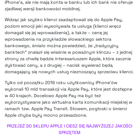
iPhone’a, ale nie mają konta w banku lub ich bank nie oferuje
zjadliwej wersji bankowości mobilnej.
Widząc jak szybko
klienci zaadaptowali się do Apple Pay
,
poziom emocji jaki wywoływała ta usługa (klienci wręcz
domagali się jej wprowadzenia), a także – cenę jej
wprowadzenia na przykładzie
słowackiego sektora
bankowego
, śmiało można powiedzieć, że „tradycyjny
banktech” znalazł się właśnie w poważnym klinczu – z jednej
strony za chwilę będzie interesariuszem Apple, które zacznie
dyktować ceny, a z drugiej – nacisk wywierać będą
domagający się nowych usług nieznoszący sprzeciwu klienci.
Tylko od początku 2019 roku użytkownicy iPhone’ów
wykonali 10 mld transakcji via Apple Pay, które jest dostępne
w 40 krajach. Docelowo Apple Pay ma być też
wykorzystywane jako wirtualna karta komunikacji miejskiej w
ramach tzw. Apple Pay Transit. Słowem, pogłoski o śmierci
Apple chyba były mocno przesadzone.
PRZEJDŹ DO SKLEPU APPLE I CIESZ SIĘ NAJWYŻSZEJ JAKOŚCI
SPRZĘTEM