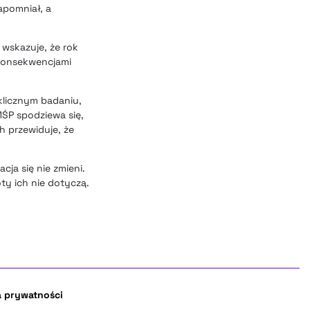
apomniał, a
 wskazuje, że rok
 konsekwencjami
klicznym badaniu,
ŚP spodziewa się,
 przewiduje, że
ja się nie zmieni.
ty ich nie dotyczą.
a prywatności