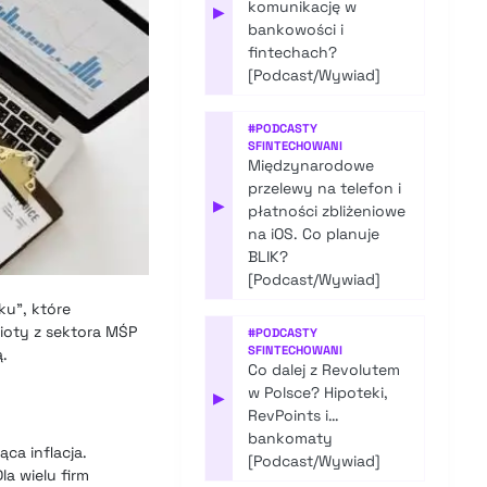
komunikację w
▶
bankowości i
fintechach?
[Podcast/Wywiad]
#
PODCASTY
SFINTECHOWANI
Międzynarodowe
przelewy na telefon i
▶
płatności zbliżeniowe
na iOS. Co planuje
BLIK?
[Podcast/Wywiad]
ku”, które
mioty z sektora MŚP
#
PODCASTY
SFINTECHOWANI
.
Co dalej z Revolutem
w Polsce? Hipoteki,
▶
RevPoints i…
bankomaty
ca inflacja.
[Podcast/Wywiad]
a wielu firm