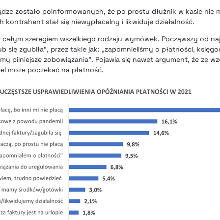
ądze zostało poinformowanych, że po prostu dłużnik w kasie nie m
ch kontrahent stał się niewypłacalny i likwiduje działalność.
 z całym szeregiem wszelkiego rodzaju wymówek. Począwszy od naj
ub się zgubiła”, przez takie jak: „zapomnieliśmy o płatności, księgo
my pilniejsze zobowiązania”. Pojawia się nawet argument, że ze w
ciel może poczekać na płatność.