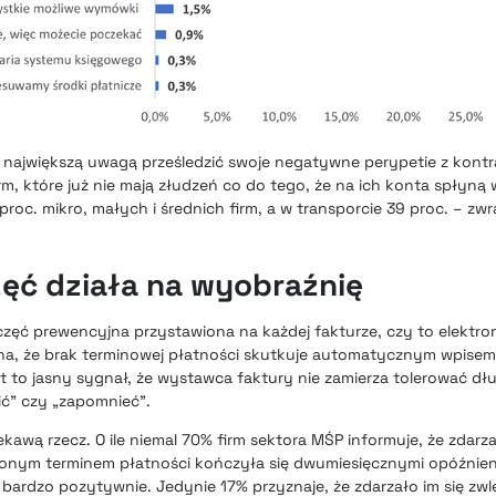
z największą uwagą prześledzić swoje negatywne perypetie z kont
irm, które już nie mają złudzeń co do tego, że na ich konta spłyną
proc. mikro, małych i średnich firm, a w transporcie 39 proc. – z
ęć działa na wyobraźnię
ęć prewencyjna przystawiona na każdej fakturze, czy to elektron
ona, że brak terminowej płatności skutkuje automatycznym wpisem
t to jasny sygnał, że wystawca faktury nie zamierza tolerować dł
ić” czy „zapomnieć”.
kawą rzecz. O ile niemal 70% firm sektora MŚP informuje, że zdarzał
zonym terminem płatności kończyła się dwumiesięcznymi opóźnieni
bardzo pozytywnie. Jedynie 17% przyznaje, że zdarzało im się zwl