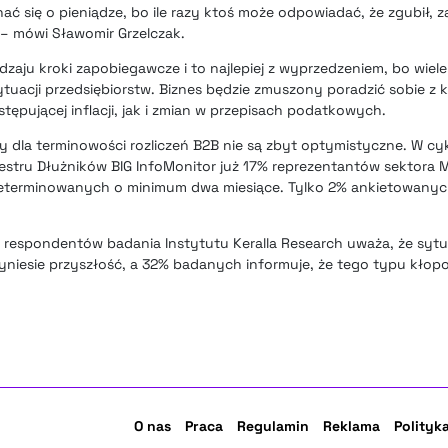
nać się o pieniądze, bo ile razy ktoś może odpowiadać, że zgubił, z
e – mówi Sławomir Grzelczak.
aju kroki zapobiegawcze i to najlepiej z wyprzedzeniem, bo wiele
ytuacji przedsiębiorstw. Biznes będzie zmuszony poradzić sobie z
postępującej inflacji, jak i zmian w przepisach podatkowych.
zy dla terminowości rozliczeń B2B nie są zbyt optymistyczne. W cy
tru Dłużników BIG InfoMonitor już 17% reprezentantów sektora M
rzeterminowanych o minimum dwa miesiące. Tylko 2% ankietowanych
respondentów badania Instytutu Keralla Research uważa, że sytuac
rzyniesie przyszłość, a 32% badanych informuje, że tego typu kłopo
O nas
Praca
Regulamin
Reklama
Polityk