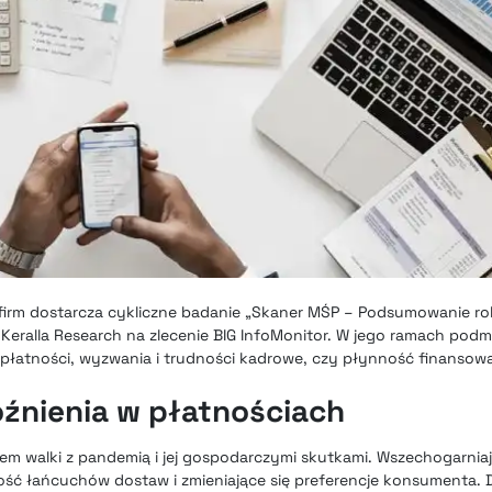
i firm dostarcza cykliczne badanie „Skaner MŚP – Podsumowanie ro
t Keralla Research na zlecenie BIG InfoMonitor. W jego ramach pod
płatności, wyzwania i trudności kadrowe, czy płynność finansową
źnienia w płatnościach
m walki z pandemią i jej gospodarczymi skutkami. Wszechogarniają
ość łańcuchów dostaw i zmieniające się preferencje konsumenta. Dl