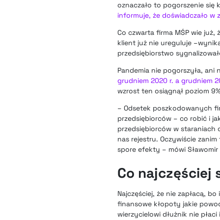
oznaczało to pogorszenie się 
informuje, że doświadczało w 
Co czwarta firma MŚP wie już,
klient już nie ureguluje –wyni
przedsiębiorstwo sygnalizowało
Pandemia nie pogorszyła, ani n
grudniem 2020 r. a grudniem 20
wzrost ten osiągnął poziom 9%
– Odsetek poszkodowanych firm
przedsiębiorców – co robić i j
przedsiębiorców w staraniach 
nas rejestru. Oczywiście zanim
spore efekty – mówi Sławomir G
Co najczęściej 
Najczęściej, że nie zapłacą, 
finansowe kłopoty jakie powod
wierzycielowi dłużnik nie płaci 