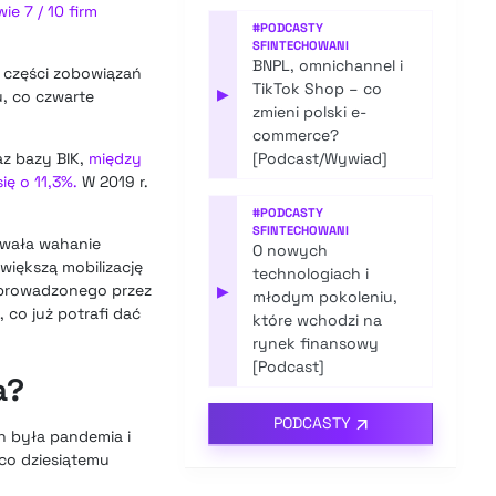
wie 7 / 10 firm
#
PODCASTY
SFINTECHOWANI
BNPL, omnichannel i
o części zobowiązań
TikTok Shop – co
▶
u, co czwarte
zmieni polski e-
commerce?
az bazy BIK,
między
[Podcast/Wywiad]
ię o 11,3%.
W 2019 r.
#
PODCASTY
SFINTECHOWANI
owała wahanie
O nowych
większą mobilizację
technologiach i
o prowadzonego przez
▶
młodym pokoleniu,
 co już potrafi dać
które wchodzi na
rynek finansowy
[Podcast]
a?
PODCASTY
n była pandemia i
co dziesiątemu