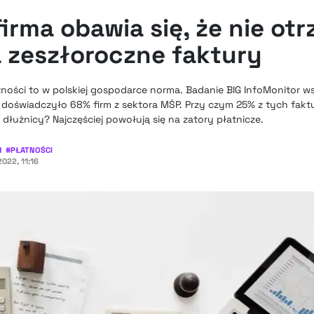
irma obawia się, że nie ot
a zeszłoroczne faktury
ności to w polskiej gospodarce norma. Badanie BIG InfoMonitor ws
 doświadczyło 68% firm z sektora MŚP. Przy czym 25% z tych faktu
 dłużnicy? Najczęściej powołują się na zatory płatnicze.
H
#
PŁATNOŚCI
022, 11:16