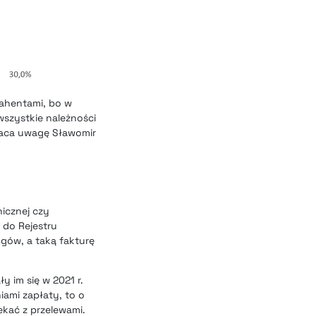
rahentami, bo w
 wszystkie należności
wraca uwagę Sławomir
icznej czy
 do Rejestru
ugów, a taką fakturę
y im się w 2021 r.
ami zapłaty, to o
ekać z przelewami.