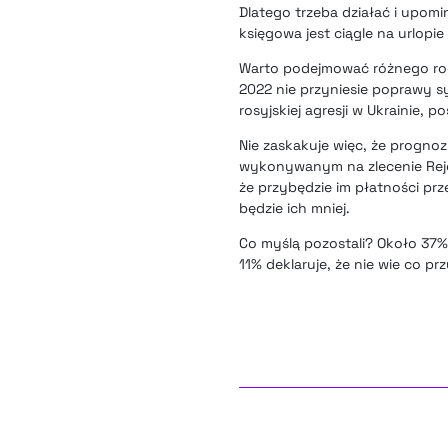
Dlatego trzeba działać i upomi
księgowa jest ciągle na urlopi
Warto podejmować różnego rodz
2022 nie przyniesie poprawy s
rosyjskiej agresji w Ukrainie, 
Nie zaskakuje więc, że progno
wykonywanym na zlecenie Rejes
że przybędzie im płatności p
będzie ich mniej.
Co myślą pozostali? Około 37% 
11% deklaruje, że nie wie co p