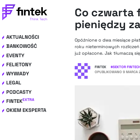
Co czwarta f
pieniędzy z
AKTUALNOŚCI
Opóźnione o dwa miesiące płat
BANKOWOŚĆ
roku nieterminowych rozliczeń
już opłacone. Jak tłumaczą się
EVENTY
FELIETONY
FINTEK
#
SEKTOR FINTEC
OPUBLIKOWANO
9 MARCA 2
WYWIADY
LEGAL
PODCASTY
EXTRA
FINTEK
OKIEM EKSPERTA