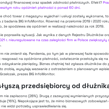
kondycji finansowej oraz spadek zdolności płatniczych. Efekt?
Pra
zeszłym roku opóźnień płatności o ponad 60 dni.
 że choć towar z magazynu wyjechał i usługi zostały wykonane, t
ka z badania BIG InfoMonitor. Również na przełomie 2019 i 2020 rok
, że spodziewa się opóźnień w realizacji należności za rok 2019.
ie poprawiła sytuacji. Jak wynika z danych Rejestru Dłużników or
21 r. nieuregulowane na czas zaległości firm w Polsce zwiększyły s
.
 nie zmienił się. Pandemia, po tym jak w pierwszej fazie spowod
ak reagować na opóźnione płatności, ostatecznie przełożyła się na 
o odzyskanie pieniędzy. Biznes chętniej też zgłasza dłużników d
 to zrobią, wysyłają wezwanie z ostrzeżeniem o planowanym wpisie,
rzelczak, prezes BIG InfoMonitor.
słyszą przedsiębiorcy od dłużnik
bo im nie zapłacono (28%). Drugą z zazwyczaj wymienianych przyczy
uje (16%). Niepokojące jest to, że mimo biznesowych zobowiązań 
i nie widzi potrzeby usprawiedliwiania się.