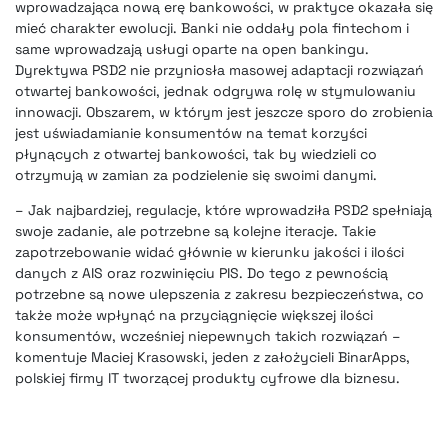
wprowadzająca nową erę bankowości, w praktyce okazała się
mieć charakter ewolucji.
Banki nie oddały pola
fintechom
i
same wprowadzają usługi oparte na open bankingu.
Dyrektywa PSD2 nie przyniosła masowej adaptacji rozwiązań
otwartej bankowości, jednak odgrywa rolę w stymulowaniu
innowacji. Obszarem, w którym jest jeszcze sporo do zrobienia
jest uświadamianie konsumentów na temat korzyści
płynących z otwartej bankowości, tak by wiedzieli co
otrzymują w zamian za podzielenie się swoimi danymi.
– Jak najbardziej, regulacje, które wprowadziła PSD2 spełniają
swoje zadanie, ale potrzebne są kolejne iteracje. Takie
zapotrzebowanie widać głównie w kierunku jakości i ilości
danych z AIS oraz rozwinięciu PIS. Do tego z pewnością
potrzebne są nowe ulepszenia z zakresu bezpieczeństwa, co
także może wpłynąć na przyciągnięcie większej ilości
konsumentów, wcześniej niepewnych takich rozwiązań –
komentuje Maciej Krasowski, jeden z założycieli BinarApps,
polskiej firmy IT tworzącej produkty cyfrowe dla biznesu.