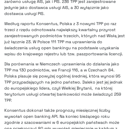
zarówno usługę AIS, jak i PIS. 236 TPP jest zarejestrowane
jedynie jako dostawca usługi AIS, a 30 wyłącznie jako
dostawca usługi PIS.
Według raportu Konsentus, Polska z 3 nowymi TPP po raz
trzeci z rzędu odnotowała największy kwartalny przyrost
zarejestrowanych podmiotów trzecich, których nad Wisłą jest
już łącznie 23. W Polsce 111 TPP ma uprawnienia do
świadczenia usług open bankingu na podstawie uzyskania
wpisu do krajowego rejestru lub tzw. paszportowania licencji.
Dla porównania w Niemczech uprawnienia do działania jako
TPP ma 130 podmiotów, we Francji 116, a w Czechach 84.
Polska plasuje się powyżej ogólnej średniej, która wynosi 95
TPP przypadających na jedno państwo. Daleko jest jej jednak
do europejskiego lidera, czyli Wielkiej Brytanii, na której
terytorium usługi otwartej bankowości może świadczyć 259
TPP.
Konsentus dokonał także prognozy miesięcznej liczby
wywołań open banking API. Na koniec bieżącego roku
zgodnie z szacowaniami w 6 europejskich państwach może
ona przekroczyć 80 mln wywołań miesięcznie w każdym z