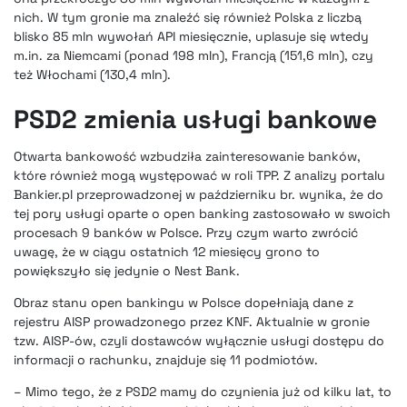
nich. W tym gronie ma znaleźć się również Polska z liczbą
blisko 85 mln wywołań API miesięcznie, uplasuje się wtedy
m.in. za Niemcami (ponad 198 mln), Francją (151,6 mln), czy
też Włochami (130,4 mln).
PSD2 zmienia usługi bankowe
Otwarta bankowość wzbudziła zainteresowanie banków,
które również mogą występować w roli TPP. Z analizy portalu
Bankier.pl przeprowadzonej w październiku br. wynika, że do
tej pory usługi oparte o open banking zastosowało w swoich
procesach 9 banków w Polsce. Przy czym warto zwrócić
uwagę, że w ciągu ostatnich 12 miesięcy grono to
powiększyło się jedynie o Nest Bank.
Obraz stanu open bankingu w Polsce dopełniają dane z
rejestru AISP prowadzonego przez KNF. Aktualnie w gronie
tzw. AISP-ów, czyli dostawców wyłącznie usługi dostępu do
informacji o rachunku, znajduje się 11 podmiotów.
– Mimo tego, że z PSD2 mamy do czynienia już od kilku lat, to