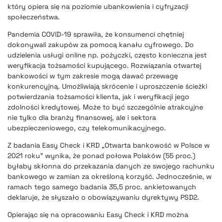
który opiera się na poziomie ubankowienia i cyfryzacji
społeczeństwa.
Pandemia COVID-19 sprawiła, że konsumenci chętniej
dokonywali zakupów za pomocą kanału cyfrowego. Do
udzielenia usługi online np. pożyczki, często konieczna jest
weryfikacja tożsamości kupującego. Rozwiązania otwartej
bankowości w tym zakresie mogą dawać przewagę
konkurencyjną. Umożliwiają skrócenie i uproszczenie ścieżki
potwierdzania tożsamości klienta, jak i weryfikacji jego
zdolności kredytowej. Może to być szczególnie atrakcyjne
nie tylko dla branży finansowej, ale i sektora
ubezpieczeniowego, czy telekomunikacyjnego.
Z badania Easy Check i KRD „Otwarta bankowość w Polsce w
2021 roku” wynika, że ponad połowa Polaków (55 proc.)
byłaby skłonna do przekazania danych ze swojego rachunku
bankowego w zamian za określoną korzyść. Jednocześnie, w
ramach tego samego badania 35,5 proc. ankietowanych
deklaruje, że słyszało o obowiązywaniu dyrektywy PSD2.
Opierając się na opracowaniu Easy Check i KRD można