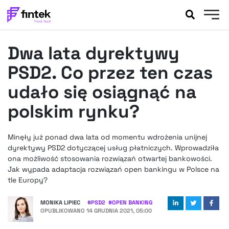
AKTUALNOŚCI
Dwa lata dyrektywy
BANKOWOŚĆ
EVENTY
PSD2. Co przez ten czas
FELIETONY
udało się osiągnąć na
WYWIADY
polskim rynku?
LEGAL
PODCASTY
Minęły już ponad dwa lata od momentu wdrożenia unijnej
EXTRA
FINTEK
dyrektywy PSD2 dotyczącej usług płatniczych. Wprowadziła
OKIEM EKSPERTA
ona możliwość stosowania rozwiązań otwartej bankowości.
Jak wypada adaptacja rozwiązań open bankingu w Polsce na
tle Europy?
MONIKA LIPIEC
#
PSD2
#
OPEN BANKING
OPUBLIKOWANO
14 GRUDNIA 2021, 05:00