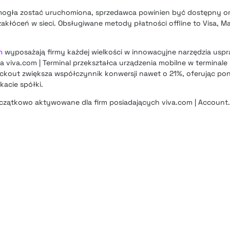
 mogła zostać uruchomiona, sprzedawca powinien być dostępny on
łóceń w sieci. Obsługiwane metody płatności offline to Visa, Ma
m
wyposażają firmy każdej wielkości w innowacyjne narzędzia uspra
ja viva.com | Terminal przekształca urządzenia mobilne w terminale
eckout zwiększa współczynnik konwersji nawet o 21%, oferując p
acie spółki.
czątkowo aktywowane dla firm posiadających viva.com | Account.