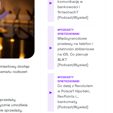
komunikację w
▶
bankowości i
fintechach?
[Podcast/Wywiad]
#
PODCASTY
SFINTECHOWANI
Międzynarodowe
przelewy na telefon i
▶
płatności zbliżeniowe
na iOS. Co planuje
BLIK?
[Podcast/Wywiad]
chmiastowy dostęp
hematu rozliczeń
#
PODCASTY
SFINTECHOWANI
Co dalej z Revolutem
w Polsce? Hipoteki,
▶
RevPoints i…
sprzedaży
bankomaty
ycznie umożliwia
[Podcast/Wywiad]
cie sprzedaży.