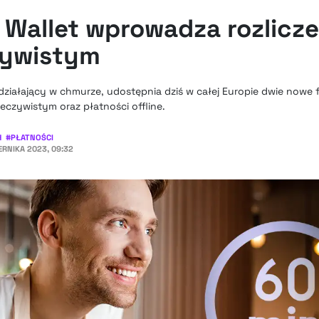
 Wallet wprowadza rozlicz
zywistym
działający w chmurze, udostępnia dziś w całej Europie dwie nowe 
zeczywistym oraz płatności offline.
H
#
PŁATNOŚCI
ERNIKA 2023, 09:32