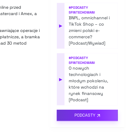
line przed
#
PODCASTY
SFINTECHOWANI
stercard i Amex, a
BNPL, omnichannel i
TikTok Shop – co
▶
wniające operacje i
zmieni polski e-
 płatnicze, a bramka
commerce?
onad 30 metod
[Podcast/Wywiad]
#
PODCASTY
SFINTECHOWANI
O nowych
technologiach i
▶
młodym pokoleniu,
które wchodzi na
rynek finansowy
[Podcast]
PODCASTY