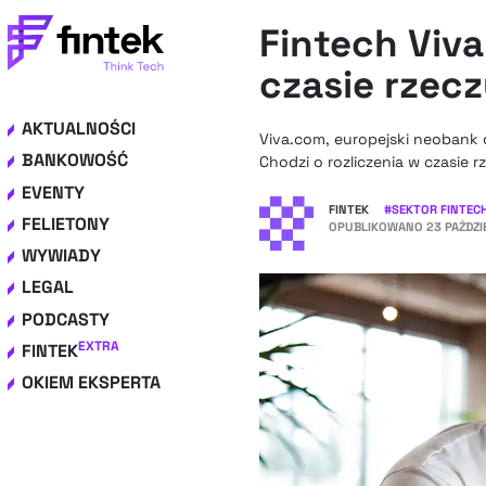
Fintech Viva
czasie rzec
AKTUALNOŚCI
Viva.com, europejski neobank 
BANKOWOŚĆ
Chodzi o rozliczenia w czasie r
EVENTY
FINTEK
#
SEKTOR FINTEC
FELIETONY
OPUBLIKOWANO
23 PAŹDZI
WYWIADY
LEGAL
PODCASTY
EXTRA
FINTEK
OKIEM EKSPERTA