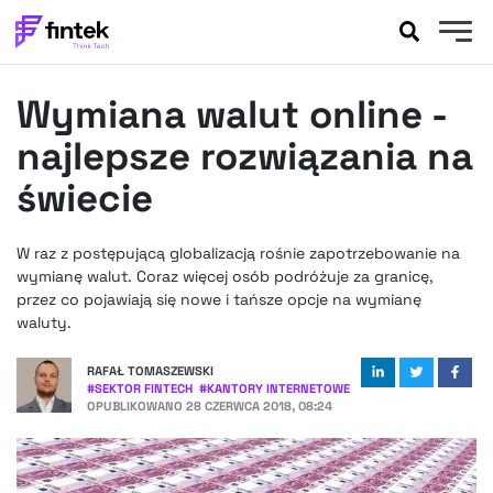
AKTUALNOŚCI
Wymiana walut online -
BANKOWOŚĆ
EVENTY
najlepsze rozwiązania na
FELIETONY
świecie
WYWIADY
LEGAL
W raz z postępującą globalizacją rośnie zapotrzebowanie na
PODCASTY
wymianę walut. Coraz więcej osób podróżuje za granicę,
EXTRA
przez co pojawiają się nowe i tańsze opcje na wymianę
FINTEK
waluty.
OKIEM EKSPERTA
RAFAŁ TOMASZEWSKI
#
SEKTOR FINTECH
#
KANTORY INTERNETOWE
OPUBLIKOWANO
28 CZERWCA 2018, 08:24