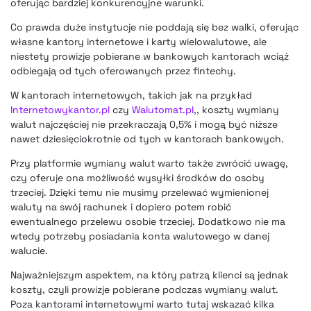
oferując bardziej konkurencyjne warunki.
Co prawda duże instytucje nie poddają się bez walki, oferując
własne kantory internetowe i karty wielowalutowe, ale
niestety prowizje pobierane w bankowych kantorach wciąż
odbiegają od tych oferowanych przez fintechy.
W kantorach internetowych, takich jak na przykład
Internetowykantor.pl
czy
Walutomat.pl
,, koszty wymiany
walut najczęściej nie przekraczają 0,5% i mogą być niższe
nawet dziesięciokrotnie od tych w kantorach bankowych.
Przy platformie wymiany walut warto także zwrócić uwagę,
czy oferuje ona możliwość wysyłki środków do osoby
trzeciej. Dzięki temu nie musimy przelewać wymienionej
waluty na swój rachunek i dopiero potem robić
ewentualnego przelewu osobie trzeciej. Dodatkowo nie ma
wtedy potrzeby posiadania konta walutowego w danej
walucie.
Najważniejszym aspektem, na który patrzą klienci są jednak
koszty, czyli prowizje
pobierane podczas wymiany walut
.
Poza kantorami internetowymi warto tutaj wskazać kilka