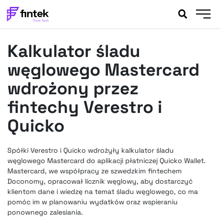
AKTUALNOŚCI
Kalkulator śladu
BANKOWOŚĆ
EVENTY
węglowego Mastercard
FELIETONY
wdrożony przez
WYWIADY
fintechy Verestro i
LEGAL
Quicko
PODCASTY
EXTRA
FINTEK
OKIEM EKSPERTA
Spółki Verestro i Quicko wdrożyły kalkulator śladu
węglowego Mastercard do aplikacji płatniczej Quicko Wallet.
Mastercard, we współpracy ze szwedzkim fintechem
Doconomy, opracował licznik węglowy, aby dostarczyć
klientom dane i wiedzę na temat śladu węglowego, co ma
pomóc im w planowaniu wydatków oraz wspieraniu
ponownego zalesiania.