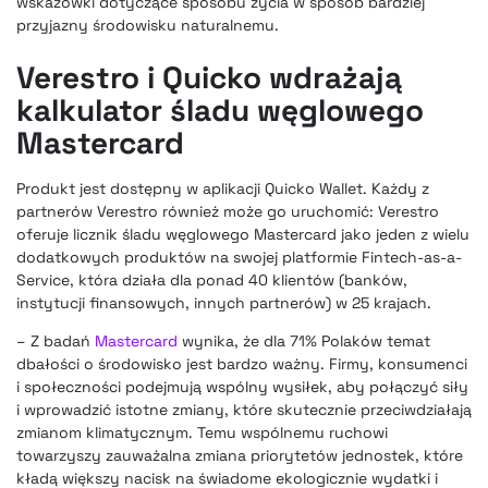
wskazówki dotyczące sposobu życia w sposób bardziej
przyjazny środowisku naturalnemu.
Verestro i Quicko wdrażają
kalkulator śladu węglowego
Mastercard
Produkt jest dostępny w aplikacji Quicko Wallet. Każdy z
partnerów Verestro również może go uruchomić: Verestro
oferuje
licznik śladu węglowego Mastercard
jako jeden z wielu
dodatkowych produktów na swojej platformie Fintech-as-a-
Service, która działa dla ponad 40 klientów (banków,
instytucji finansowych, innych partnerów) w 25 krajach.
– Z badań
Mastercard
wynika, że dla 71% Polaków temat
dbałości o środowisko jest bardzo ważny. Firmy, konsumenci
i społeczności podejmują wspólny wysiłek, aby połączyć siły
i wprowadzić istotne zmiany, które skutecznie przeciwdziałają
zmianom klimatycznym. Temu wspólnemu ruchowi
towarzyszy zauważalna zmiana priorytetów jednostek, które
kładą większy nacisk na świadome ekologicznie wydatki i