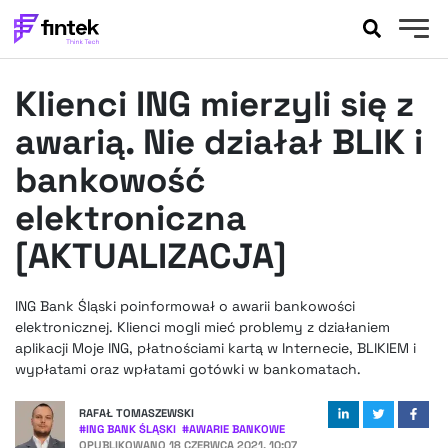
AKTUALNOŚCI
Klienci ING mierzyli się z
BANKOWOŚĆ
EVENTY
awarią. Nie działał BLIK i
FELIETONY
bankowość
WYWIADY
elektroniczna
LEGAL
[AKTUALIZACJA]
PODCASTY
EXTRA
FINTEK
OKIEM EKSPERTA
ING Bank Śląski poinformował o awarii bankowości
elektronicznej. Klienci mogli mieć problemy z działaniem
aplikacji Moje ING, płatnościami kartą w Internecie, BLIKIEM i
wypłatami oraz wpłatami gotówki w bankomatach.
RAFAŁ TOMASZEWSKI
#
ING BANK ŚLĄSKI
#
AWARIE BANKOWE
OPUBLIKOWANO
18 CZERWCA 2021, 10:07