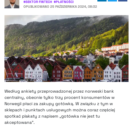
#
SEKTOR FINTECH
#
PŁATNOŚCI
OPUBLIKOWANO
25 PAŹDZIERNIKA 2024, 08:32
Według ankiety przeprowadzonej przez norweski bank
centralny, obecnie tylko trzy procent konsumentów w
Norwegii płaci za zakupy gotówką. W związku z tym w
sklepach i punktach usługowych można coraz częściej
spotkać plakaty z napisem „gotówka nie jest tu
akceptowana”.