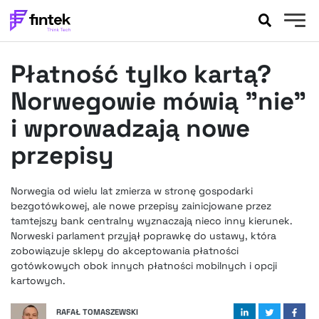
AKTUALNOŚCI
Płatność tylko kartą?
BANKOWOŚĆ
EVENTY
Norwegowie mówią "nie"
FELIETONY
i wprowadzają nowe
WYWIADY
przepisy
LEGAL
PODCASTY
Norwegia od wielu lat zmierza w stronę gospodarki
EXTRA
FINTEK
bezgotówkowej, ale nowe przepisy zainicjowane przez
OKIEM EKSPERTA
tamtejszy bank centralny wyznaczają nieco inny kierunek.
Norweski parlament przyjął poprawkę do ustawy, która
zobowiązuje sklepy do akceptowania płatności
gotówkowych obok innych płatności mobilnych i opcji
kartowych.
RAFAŁ TOMASZEWSKI