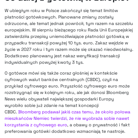
W ubiegłym roku w Polsce zakończył się temat limitów
płatności gotówkowych. Planowane zmiany zostały
odrzucone, ale temat jednak powrócił, tym razem na szczeblu
europejskim. W sierpniu bieżącego roku Rada Unii Europejskiej
zatwierdziła przepisy uniemożliwiające płatności gotówką w
przypadku transakcji powyżej 10 tys. euro. Zakaz wejdzie w
życie w 2027 roku i tym razem może się okazać nieodwołalny.
Dodatkowo planowany jest nakaz weryfikacji transakcji
indywidualnych powyżej kwoty 3 tys.
O gotówce mówi się także coraz głośniej w kontekście
cyfrowych walut banków centralnych (CBDC), czyli na
przykład cyfrowego euro. Przyszłość cyfrowego euro może
rozstrzygnąć się w kolejnym roku, ale jak donosi Bloomberg
News wielu obywateli największej gospodarki Europy
wyrobiło sobie już zdanie na temat koncepcji
CBDC.
Bloomberg podawał jakiś czas temu, że około połowa
mieszkańców Niemiec twierdzi, że nie wyobraża sobie nawet
korzystania z cyfrowego euro
, a obawy o prywatność i fakt
preferowania gotówki dodatkowo wzmacniają te nastroje.